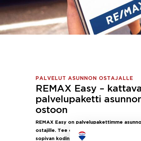
PALVELUT ASUNNON OSTAJALLE
REMAX Easy – kattav
palvelupaketti asunno
ostoon
REMAX Easy on palvelupakettimme asunn
ostajille.
Tee ostotoimeksianto ja etsimme j
sopivan kodin, eikä sinun tarvitse nähdä va