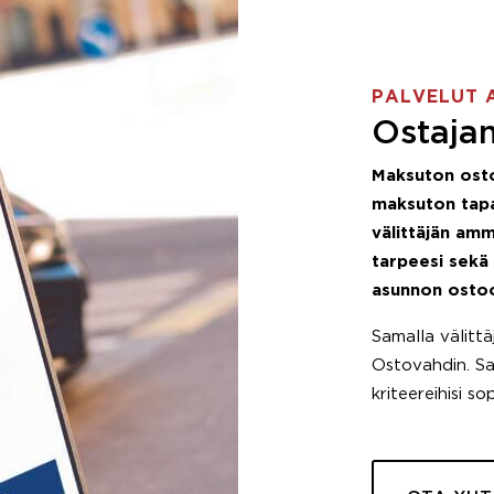
PALVELUT 
Ostajan
Maksuton ost
maksuton tapa
välittäjän amm
tarpeesi sekä
asunnon osto
Samalla välitt
Ostovahdin. Saa
kriteereihisi so