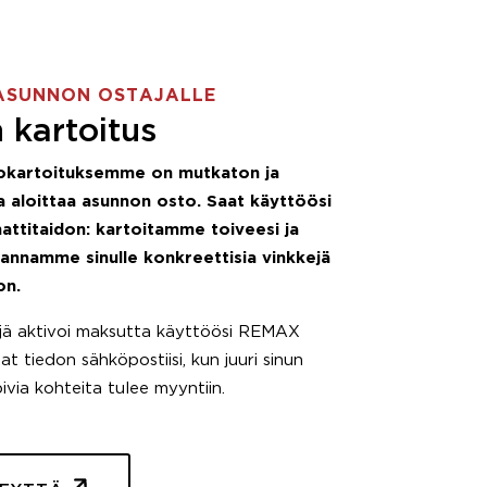
ASUNNON OSTAJALLE
 kartoitus
okartoituksemme on mutkaton ja
 aloittaa asunnon osto. Saat käyttöösi
attitaidon: kartoitamme toiveesi ja
 annamme sinulle konkreettisia vinkkejä
on.
äjä aktivoi maksutta käyttöösi REMAX
t tiedon sähköpostiisi, kun juuri sinun
pivia kohteita tulee myyntiin.