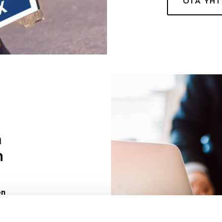
OTA YH
a
n
on
uuri sinulle
ivaa sen