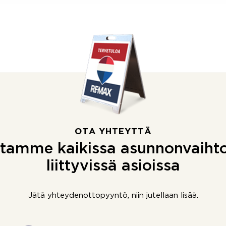
OTA YHTEYTTÄ
tamme kaikissa asunnonvaiht
liittyvissä asioissa
Jätä yhteydenottopyyntö, niin jutellaan lisää.