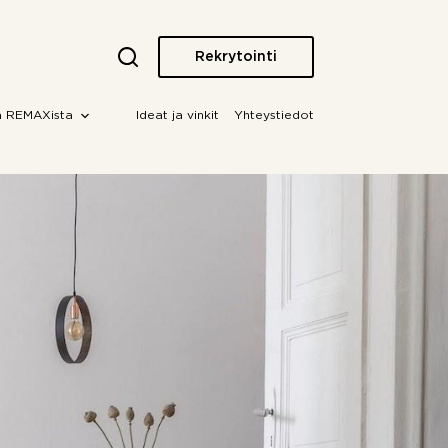
Rekrytointi
a REMAXista
Ideat ja vinkit
Yhteystiedot