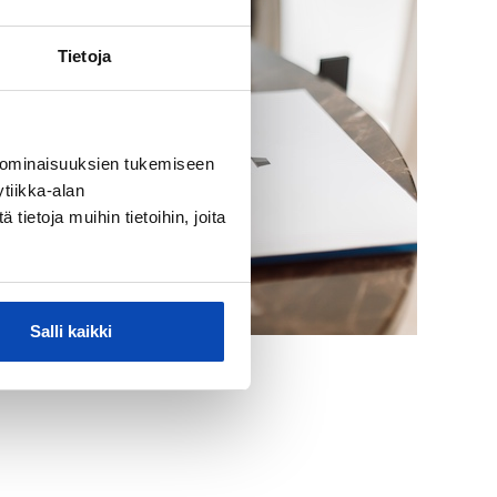
Tietoja
 ominaisuuksien tukemiseen
tiikka-alan
ietoja muihin tietoihin, joita
Salli kaikki