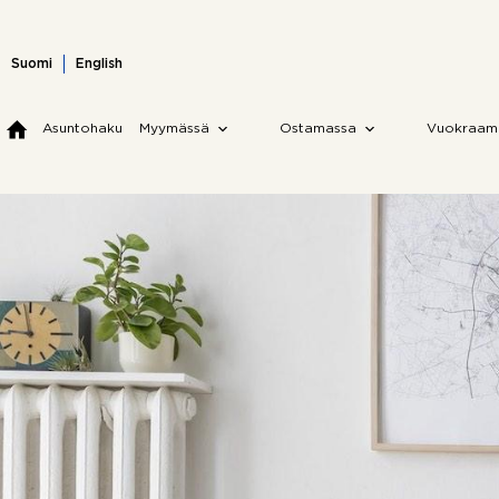
Skip
to
content
Suomi
English
Asuntohaku
Myymässä
Ostamassa
Vuokraam