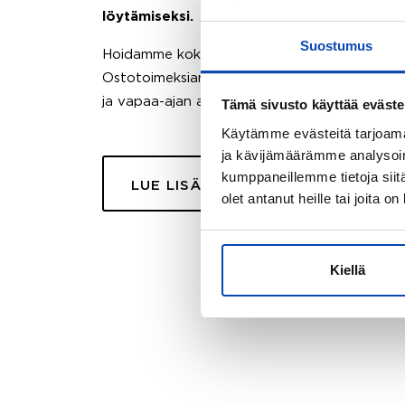
löytämiseksi.
Suostumus
Hoidamme koko ostoprosessin puolestasi.
Ostotoimeksiantopalvelumme sopii myös esimer
ja vapaa-ajan asuntojen ostoon.
Tämä sivusto käyttää eväste
Käytämme evästeitä tarjoama
ja kävijämäärämme analysoim
kumppaneillemme tietoja siitä
LUE LISÄÄ
olet antanut heille tai joita o
Kiellä