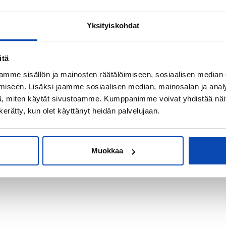
Yksityiskohdat
kiksi sijoitus-
itä
mme sisällön ja mainosten räätälöimiseen, sosiaalisen median
iseen. Lisäksi jaamme sosiaalisen median, mainosalan ja analy
, miten käytät sivustoamme. Kumppanimme voivat yhdistää näitä t
n kerätty, kun olet käyttänyt heidän palvelujaan.
Muokkaa