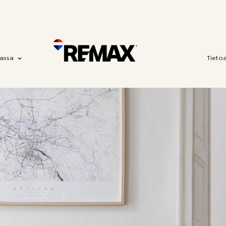
assa
Tieto