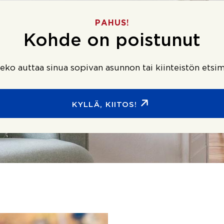
PAHUS!
Kohde on poistunut
ko auttaa sinua sopivan asunnon tai kiinteistön etsim
KYLLÄ, KIITOS!