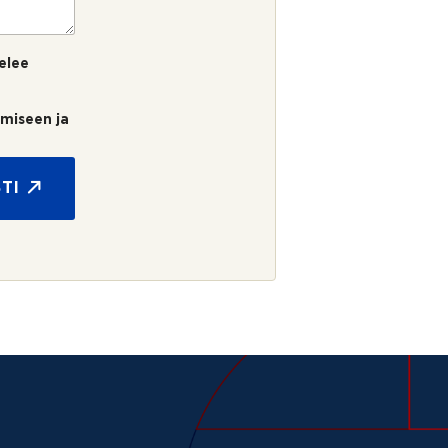
elee
umiseen ja
TI