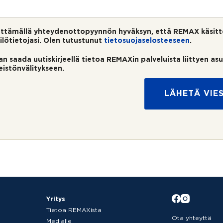
ttämällä yhteydenottopyynnön hyväksyn, että REMAX käsitt
ilötietojasi. Olen tutustunut
tietosuojaselosteeseen
.
an saada uutiskirjeellä tietoa REMAXin palveluista liittyen as
teistönvälitykseen.
LÄHETÄ VIES
Yritys
Tietoa REMAXista
Ota yhteyttä
Medialle