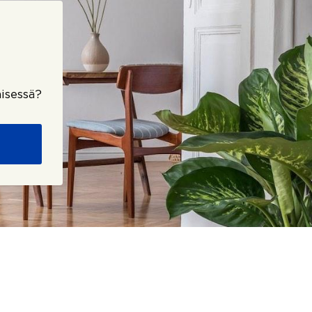
isessä?