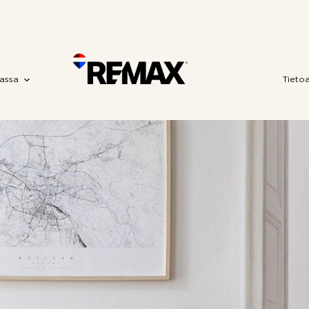
assa
Tieto