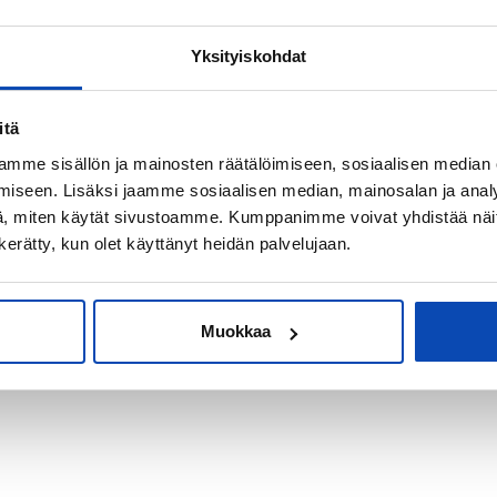
Yksityiskohdat
kiksi sijoitus-
itä
mme sisällön ja mainosten räätälöimiseen, sosiaalisen median
iseen. Lisäksi jaamme sosiaalisen median, mainosalan ja analy
, miten käytät sivustoamme. Kumppanimme voivat yhdistää näitä t
n kerätty, kun olet käyttänyt heidän palvelujaan.
Muokkaa