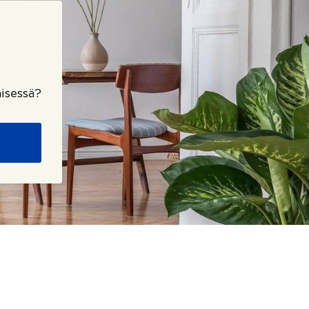
isessä?