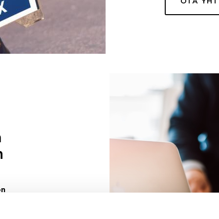
OTA YH
a
n
on
uuri sinulle
ivaa sen