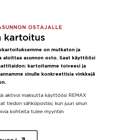
ASUNNON OSTAJALLE
 kartoitus
okartoituksemme on mutkaton ja
 aloittaa asunnon osto. Saat käyttöösi
attitaidon: kartoitamme toiveesi ja
 annamme sinulle konkreettisia vinkkejä
on.
äjä aktivoi maksutta käyttöösi REMAX
t tiedon sähköpostiisi, kun juuri sinun
pivia kohteita tulee myyntiin.