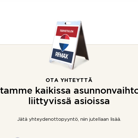
OTA YHTEYTTÄ
tamme kaikissa asunnonvaiht
liittyvissä asioissa
Jätä yhteydenottopyyntö, niin jutellaan lisää.