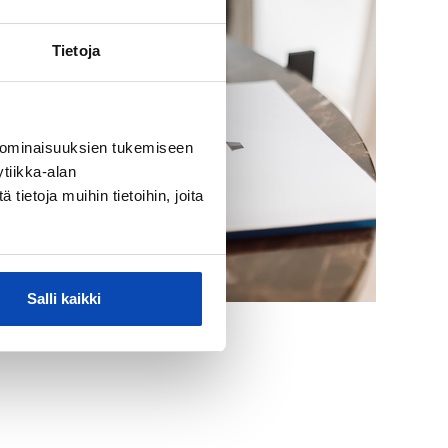
Tietoja
 ominaisuuksien tukemiseen
tiikka-alan
ietoja muihin tietoihin, joita
Salli kaikki