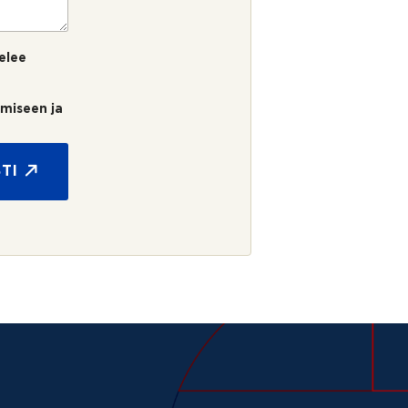
elee
umiseen ja
TI