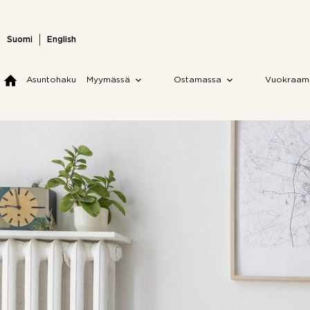
Skip
to
content
Suomi
English
Asuntohaku
Myymässä
Ostamassa
Vuokraam