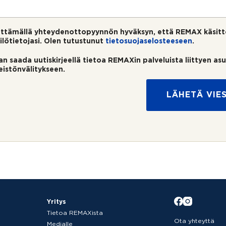
ttämällä yhteydenottopyynnön hyväksyn, että REMAX käsitt
ilötietojasi. Olen tutustunut
tietosuojaselosteeseen
.
an saada uutiskirjeellä tietoa REMAXin palveluista liittyen as
teistönvälitykseen.
LÄHETÄ VIES
Yritys
Tietoa REMAXista
Ota yhteyttä
Medialle