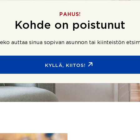
PAHUS!
Kohde on poistunut
ko auttaa sinua sopivan asunnon tai kiinteistön etsim
KYLLÄ, KIITOS!