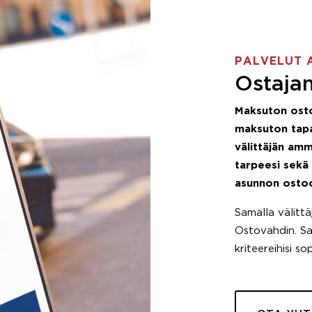
PALVELUT 
Ostajan
Maksuton ost
maksuton tapa
välittäjän amm
tarpeesi sekä
asunnon osto
Samalla välitt
Ostovahdin. Saa
kriteereihisi so