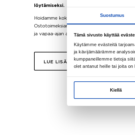
löytämiseksi.
Suostumus
Hoidamme koko ostoprosessin puolestasi.
Ostotoimeksiantopalvelumme sopii myös esimer
ja vapaa-ajan asuntojen ostoon.
Tämä sivusto käyttää eväste
Käytämme evästeitä tarjoama
ja kävijämäärämme analysoim
kumppaneillemme tietoja siitä
LUE LISÄÄ
olet antanut heille tai joita o
Kiellä