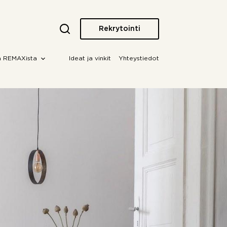
Rekrytointi
a REMAXista
Ideat ja vinkit
Yhteystiedot