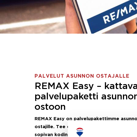
PALVELUT ASUNNON OSTAJALLE
REMAX Easy – kattav
palvelupaketti asunno
ostoon
REMAX Easy on palvelupakettimme asunn
ostajille.
Tee ostotoimeksianto ja etsimme j
sopivan kodin, eikä sinun tarvitse nähdä va