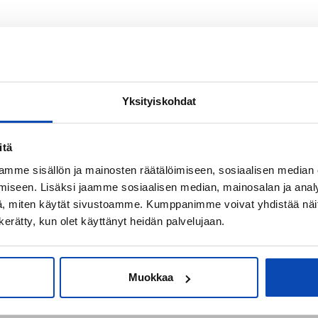
Yksityiskohdat
itä
mme sisällön ja mainosten räätälöimiseen, sosiaalisen median
iseen. Lisäksi jaamme sosiaalisen median, mainosalan ja analy
, miten käytät sivustoamme. Kumppanimme voivat yhdistää näitä t
n kerätty, kun olet käyttänyt heidän palvelujaan.
OSTOTOIMEKSIANTO
Muokkaa
Apua asunnon ostoon