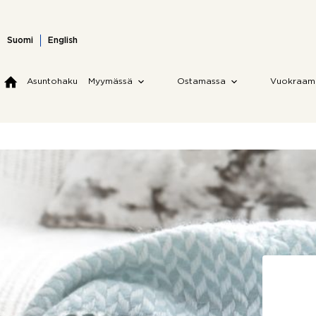
Skip
to
content
Suomi
English
Asuntohaku
Myymässä
Ostamassa
Vuokraam