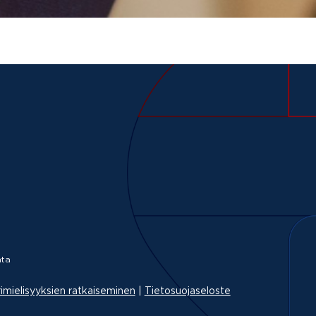
ta
imielisyyksien ratkaiseminen
|
Tietosuojaseloste