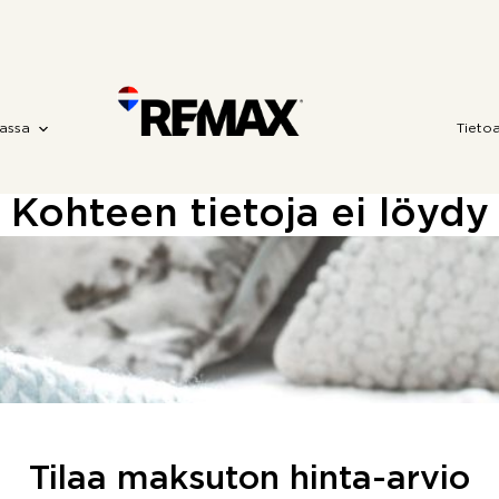
assa
Tieto
Kohteen tietoja ei löydy
Tilaa maksuton hinta-arvio