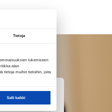
Tietoja
 ominaisuuksien tukemiseen
tiikka-alan
ietoja muihin tietoihin, joita
Salli kaikki