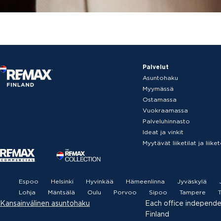
Palvelut
Asuntohaku
Myymässä
Ostamassa
Vuokraamassa
Palveluhinnasto
Ideat ja vinkit
Myytävät liiketilat ja liik
Espoo
Helsinki
Hyvinkää
Hämeenlinna
Jyväskylä
Lohja
Mäntsälä
Oulu
Porvoo
Sipoo
Tampere
T
Kansainvälinen asuntohaku
Each office independ
Finland