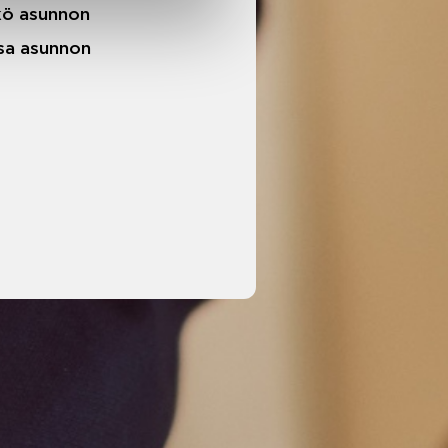
äkö asunnon
ssa asunnon