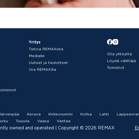
Yritys
Tietoa REMAXista
Ota yhteyttä
Medialle
Löydä välittäjä
Uutiset ja tiedotteet
Toimistot
Ura REMAXilla
etoiminnot
Järvenpää
Kerava
Kirkkonummi
Kotka
Lahti
Lappeenran
urku
Tuusula
Vaasa
Vantaa
ently owned and operated |­ Copyright © 2026 REMAX
Er