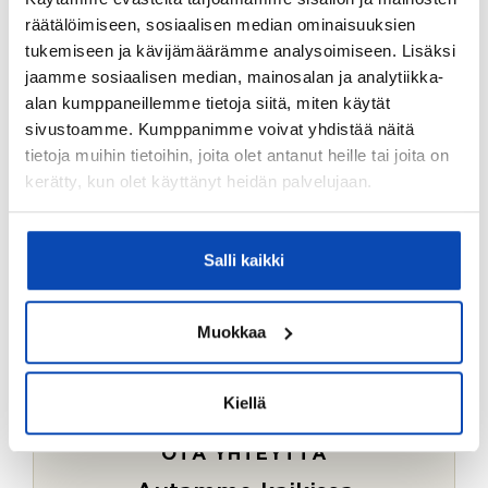
Ostotoimeksiantopalvelumme sopii myös esimerkiksi
räätälöimiseen, sosiaalisen median ominaisuuksien
sijoitus- ja vapaa-ajan asuntojen ostoon.
tukemiseen ja kävijämäärämme analysoimiseen. Lisäksi
jaamme sosiaalisen median, mainosalan ja analytiikka-
LUE LISÄÄ
alan kumppaneillemme tietoja siitä, miten käytät
sivustoamme. Kumppanimme voivat yhdistää näitä
tietoja muihin tietoihin, joita olet antanut heille tai joita on
kerätty, kun olet käyttänyt heidän palvelujaan.
Salli kaikki
Muokkaa
Kiellä
OTA YHTEYTTÄ