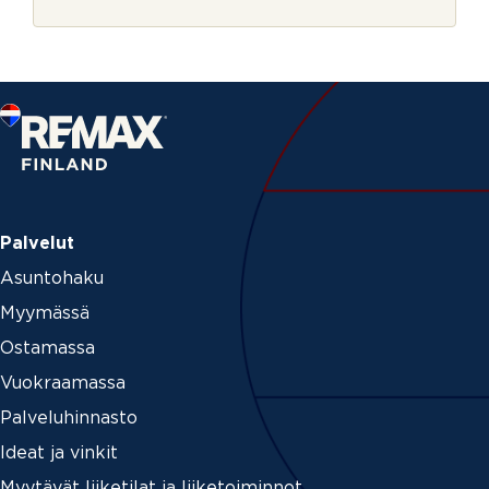
r
e
j
r
e
o
v
o
i
m
m
e
*
Palvelut
Asuntohaku
Myymässä
Ostamassa
Vuokraamassa
Palveluhinnasto
Ideat ja vinkit
Myytävät liiketilat ja liiketoiminnot