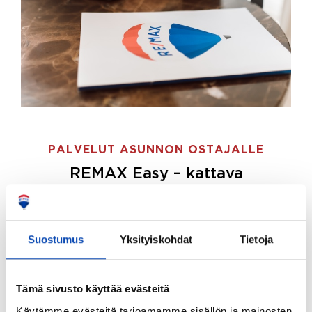
PALVELUT ASUNNON OSTAJALLE
REMAX Easy – kattava
palvelupaketti asunnon ostoon
REMAX Easy on palvelupakettimme asunnon
ostajille.
Tee ostotoimeksianto ja etsimme juuri
Suostumus
Yksityiskohdat
Tietoja
sinulle sopivan kodin, eikä sinun tarvitse nähdä
vaivaa sen löytämiseksi.
Tämä sivusto käyttää evästeitä
Hoidamme koko ostoprosessin puolestasi.
Käytämme evästeitä tarjoamamme sisällön ja mainosten