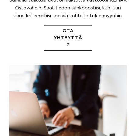
Samalla välittäjä aktivoi maksutta käyttöösi REMAX
Ostovahdin. Saat tiedon sähköpostiisi, kun juuri
sinun kriteereihisi sopivia kohteita tulee myyntiin.
OTA
YHTEYTTÄ