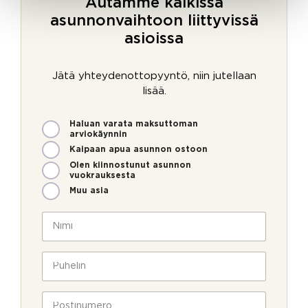
Autamme kaikissa
asunnonvaihtoon liittyvissä
asioissa
Jätä yhteydenottopyyntö, niin jutellaan
lisää.
M
Haluan varata maksuttoman
i
arviokäynnin
t
Kaipaan apua asunnon ostoon
e
Olen kiinnostunut asunnon
n
vuokrauksesta
v
Muu asia
o
i
N
m
i
m
m
e
i
P
o
*
u
l
h
l
e
P
a