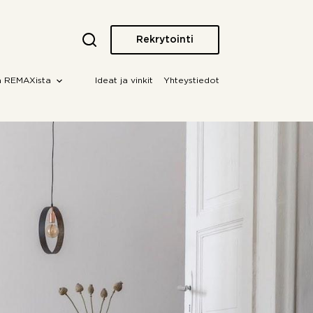
Rekrytointi
a REMAXista
Ideat ja vinkit
Yhteystiedot