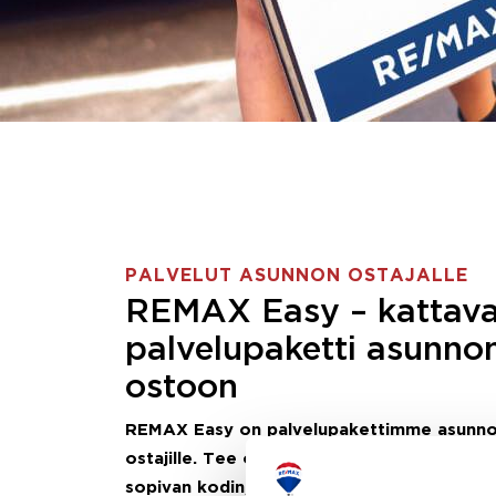
PALVELUT ASUNNON OSTAJALLE
REMAX Easy – kattav
palvelupaketti asunno
ostoon
REMAX Easy on palvelupakettimme asunn
ostajille.
Tee ostotoimeksianto ja etsimme j
sopivan kodin, eikä sinun tarvitse nähdä va