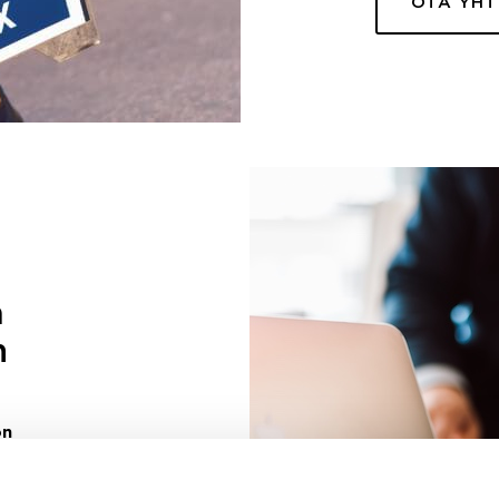
OTA YH
a
n
on
uuri sinulle
ivaa sen