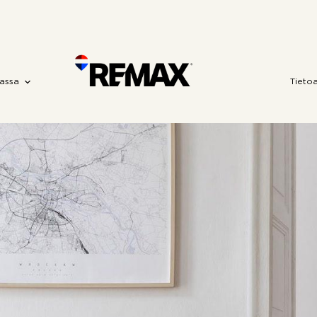
assa
Tieto