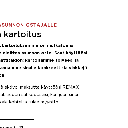
ASUNNON OSTAJALLE
 kartoitus
okartoituksemme on mutkaton ja
 aloittaa asunnon osto. Saat käyttöösi
attitaidon: kartoitamme toiveesi ja
 annamme sinulle konkreettisia vinkkejä
on.
äjä aktivoi maksutta käyttöösi REMAX
t tiedon sähköpostiisi, kun juuri sinun
pivia kohteita tulee myyntiin.