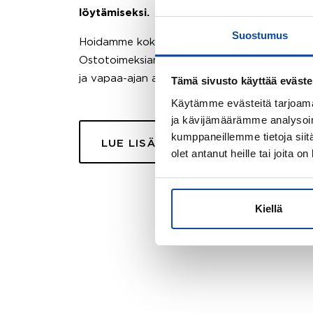
löytämiseksi.
Suostumus
Hoidamme koko ostoprosessin puolestasi.
Ostotoimeksiantopalvelumme sopii myös esimer
ja vapaa-ajan asuntojen ostoon.
Tämä sivusto käyttää eväste
Käytämme evästeitä tarjoama
ja kävijämäärämme analysoim
kumppaneillemme tietoja siitä
LUE LISÄÄ
olet antanut heille tai joita o
Kiellä