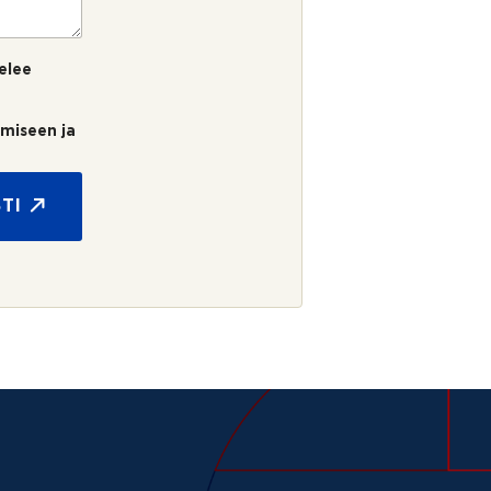
elee
umiseen ja
TI