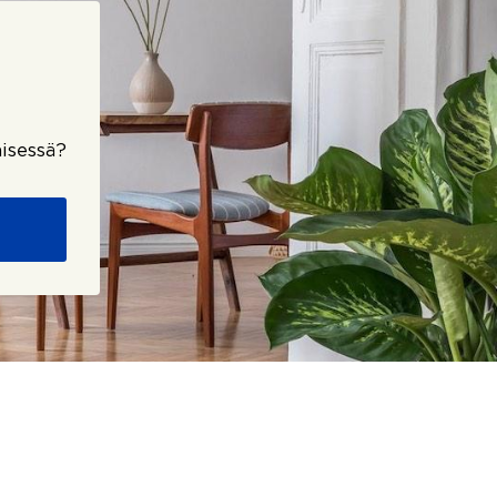
isessä?