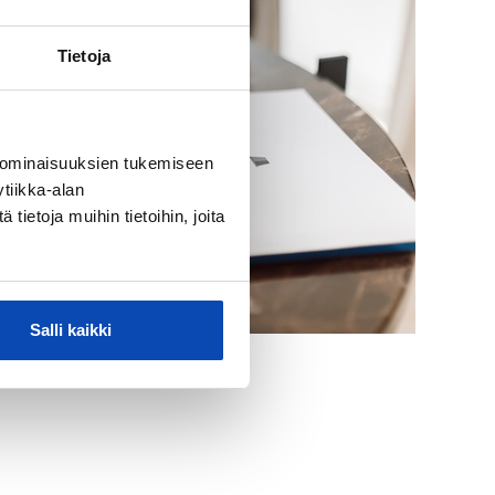
Tietoja
 ominaisuuksien tukemiseen
tiikka-alan
ietoja muihin tietoihin, joita
Salli kaikki