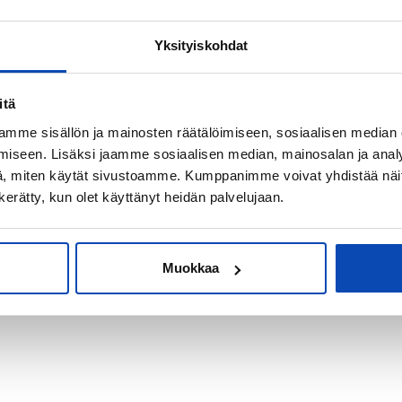
Yksityiskohdat
kiksi sijoitus-
itä
mme sisällön ja mainosten räätälöimiseen, sosiaalisen median
iseen. Lisäksi jaamme sosiaalisen median, mainosalan ja analy
, miten käytät sivustoamme. Kumppanimme voivat yhdistää näitä t
n kerätty, kun olet käyttänyt heidän palvelujaan.
Muokkaa