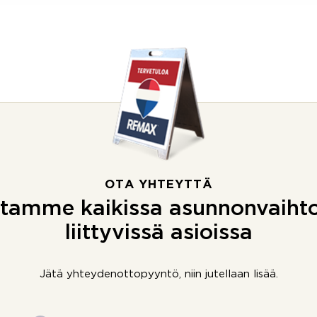
OTA YHTEYTTÄ
tamme kaikissa asunnonvaiht
liittyvissä asioissa
Jätä yhteydenottopyyntö, niin jutellaan lisää.