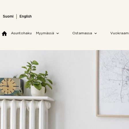
Skip
to
content
Suomi
English
Asuntohaku
Myymässä
Ostamassa
Vuokraam