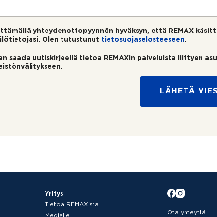
ttämällä yhteydenottopyynnön hyväksyn, että REMAX käsitt
ilötietojasi. Olen tutustunut
tietosuojaselosteeseen
.
an saada uutiskirjeellä tietoa REMAXin palveluista liittyen as
teistönvälitykseen.
LÄHETÄ VIES
Yritys
Tietoa REMAXista
Ota yhteyttä
Medialle