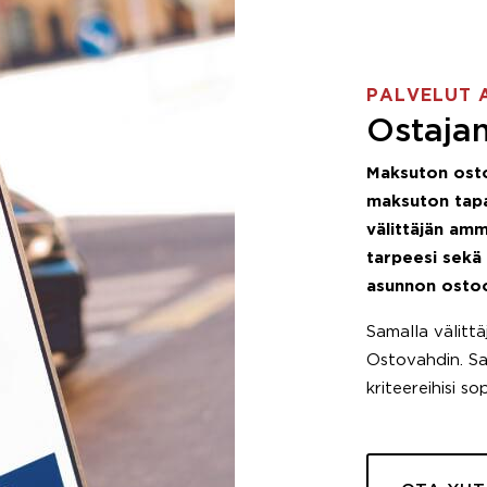
PALVELUT 
Ostajan
Maksuton ost
maksuton tapa
välittäjän amm
tarpeesi sekä
asunnon osto
Samalla välitt
Ostovahdin. Saa
kriteereihisi so