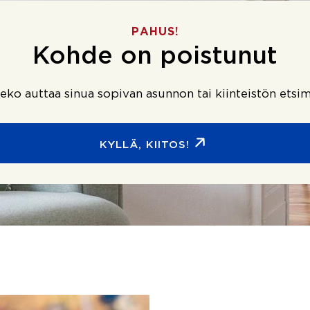
PAHUS!
Kohde on poistunut
ko auttaa sinua sopivan asunnon tai kiinteistön etsim
KYLLÄ, KIITOS!