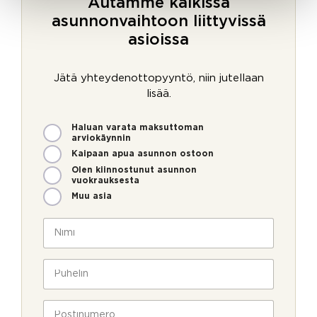
Autamme kaikissa
asunnonvaihtoon liittyvissä
asioissa
Jätä yhteydenottopyyntö, niin jutellaan
lisää.
M
Haluan varata maksuttoman
i
arviokäynnin
t
Kaipaan apua asunnon ostoon
e
Olen kiinnostunut asunnon
n
vuokrauksesta
v
Muu asia
o
i
N
m
i
m
m
N
e
i
P
i
o
*
u
m
l
h
i
l
e
P
S
a