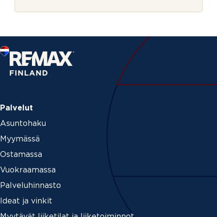
r
j
e
Palvelut
Asuntohaku
Myymässä
Ostamassa
Vuokraamassa
Palveluhinnasto
Ideat ja vinkit
Myytävät liiketilat ja liiketoiminnot