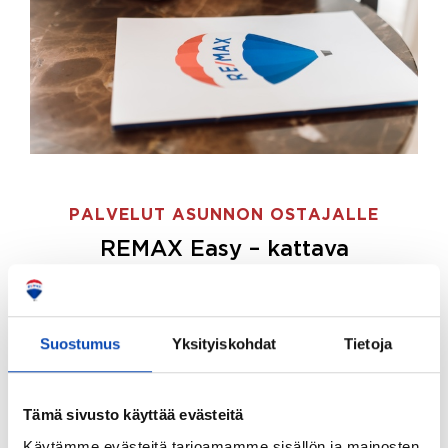
PALVELUT ASUNNON OSTAJALLE
REMAX Easy – kattava
palvelupaketti asunnon ostoon
REMAX Easy on palvelupakettimme asunnon
ostajille.
Tee ostotoimeksianto ja etsimme juuri
Suostumus
Yksityiskohdat
Tietoja
sinulle sopivan kodin, eikä sinun tarvitse nähdä
vaivaa sen löytämiseksi.
Tämä sivusto käyttää evästeitä
Hoidamme koko ostoprosessin puolestasi.
Käytämme evästeitä tarjoamamme sisällön ja mainosten