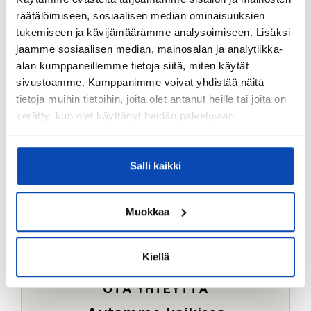
Ostotoimeksiantopalvelumme sopii myös esimerkiksi
räätälöimiseen, sosiaalisen median ominaisuuksien
sijoitus- ja vapaa-ajan asuntojen ostoon.
tukemiseen ja kävijämäärämme analysoimiseen. Lisäksi
jaamme sosiaalisen median, mainosalan ja analytiikka-
LUE LISÄÄ
alan kumppaneillemme tietoja siitä, miten käytät
sivustoamme. Kumppanimme voivat yhdistää näitä
tietoja muihin tietoihin, joita olet antanut heille tai joita on
kerätty, kun olet käyttänyt heidän palvelujaan.
Salli kaikki
Muokkaa
Kiellä
OTA YHTEYTTÄ