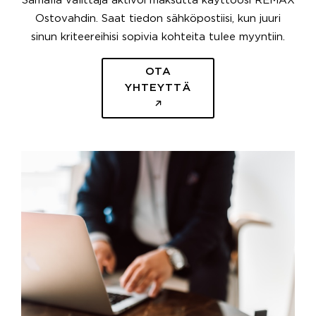
Samalla välittäjä aktivoi maksutta käyttöösi REMAX
Ostovahdin. Saat tiedon sähköpostiisi, kun juuri
sinun kriteereihisi sopivia kohteita tulee myyntiin.
OTA
YHTEYTTÄ