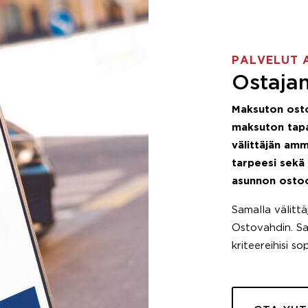
PALVELUT 
Ostajan
Maksuton ost
maksuton tapa
välittäjän amm
tarpeesi sekä
asunnon osto
Samalla välitt
Ostovahdin. Saa
kriteereihisi so