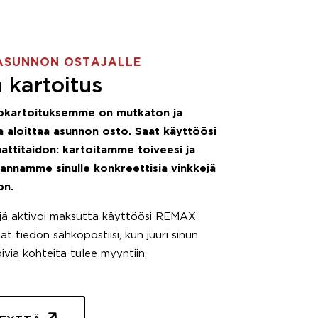
ASUNNON OSTAJALLE
 kartoitus
okartoituksemme on mutkaton ja
 aloittaa asunnon osto. Saat käyttöösi
attitaidon: kartoitamme toiveesi ja
 annamme sinulle konkreettisia vinkkejä
on.
äjä aktivoi maksutta käyttöösi REMAX
t tiedon sähköpostiisi, kun juuri sinun
pivia kohteita tulee myyntiin.