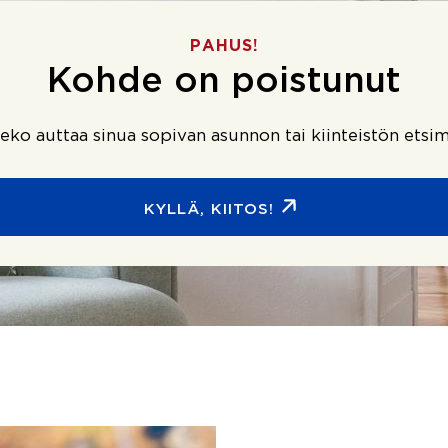
PAHUS!
Kohde on poistunut
ko auttaa sinua sopivan asunnon tai kiinteistön etsim
KYLLÄ, KIITOS!