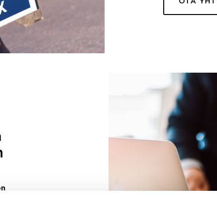
OTA YH
a
n
on
uuri sinulle
ivaa sen