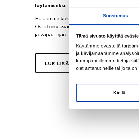
löytämiseksi.
Suostumus
Hoidamme koko ostoprosessin puolestasi.
Ostotoimeksiantopalvelumme sopii myös esimer
ja vapaa-ajan asuntojen ostoon.
Tämä sivusto käyttää eväste
Käytämme evästeitä tarjoama
ja kävijämäärämme analysoim
kumppaneillemme tietoja siitä
LUE LISÄÄ
olet antanut heille tai joita o
Kiellä