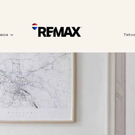
assa
Tieto