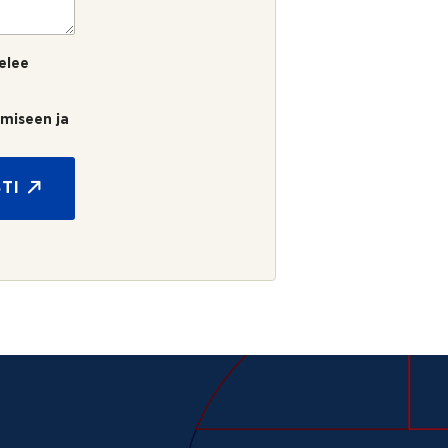
elee
umiseen ja
TI