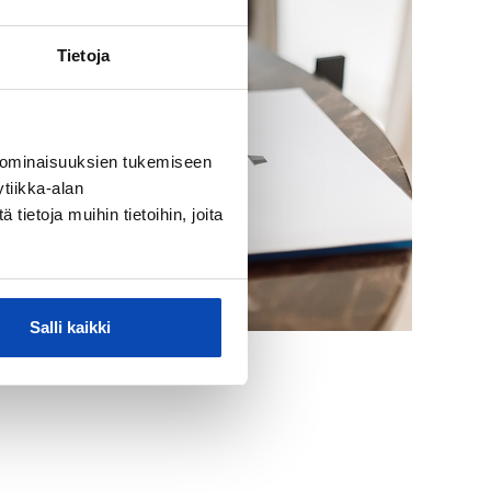
Tietoja
 ominaisuuksien tukemiseen
tiikka-alan
ietoja muihin tietoihin, joita
Salli kaikki