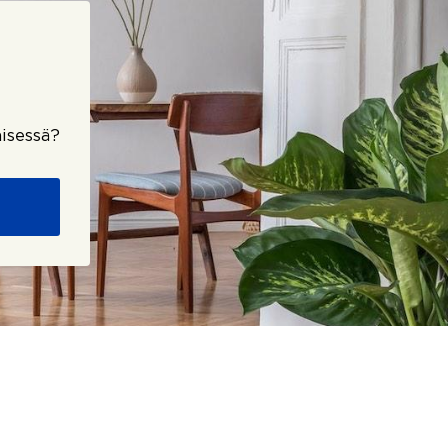
isessä?