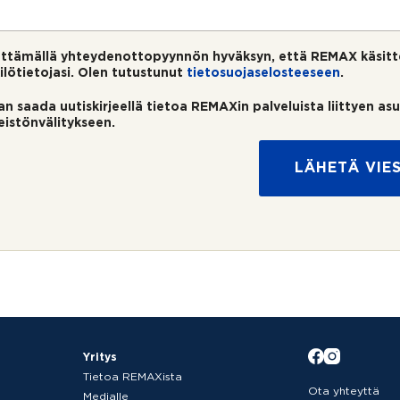
ttämällä yhteydenottopyynnön hyväksyn, että REMAX käsitt
ilötietojasi. Olen tutustunut
tietosuojaselosteeseen
.
an saada uutiskirjeellä tietoa REMAXin palveluista liittyen as
teistönvälitykseen.
LÄHETÄ VIES
Yritys
Tietoa REMAXista
Ota yhteyttä
Medialle