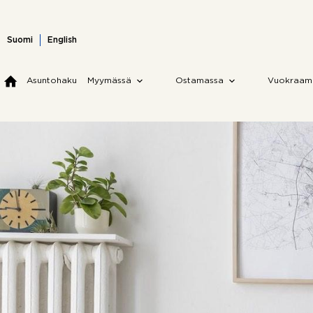
Skip
to
content
Suomi
English
Asuntohaku
Myymässä
Ostamassa
Vuokraam