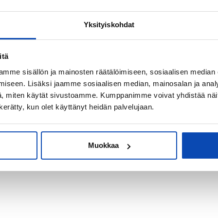
Yksityiskohdat
kiksi sijoitus-
itä
mme sisällön ja mainosten räätälöimiseen, sosiaalisen median
iseen. Lisäksi jaamme sosiaalisen median, mainosalan ja analy
, miten käytät sivustoamme. Kumppanimme voivat yhdistää näitä t
n kerätty, kun olet käyttänyt heidän palvelujaan.
Muokkaa