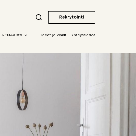
Rekrytointi
a REMAXista
Ideat ja vinkit
Yhteystiedot