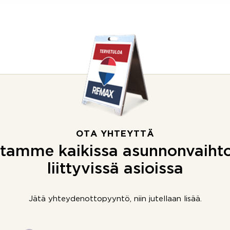
OTA YHTEYTTÄ
tamme kaikissa asunnonvaiht
liittyvissä asioissa
Jätä yhteydenottopyyntö, niin jutellaan lisää.