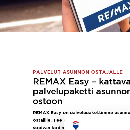
PALVELUT ASUNNON OSTAJALLE
REMAX Easy – kattav
palvelupaketti asunno
ostoon
REMAX Easy on palvelupakettimme asunn
ostajille.
Tee ostotoimeksianto ja etsimme j
sopivan kodin, eikä sinun tarvitse nähdä va