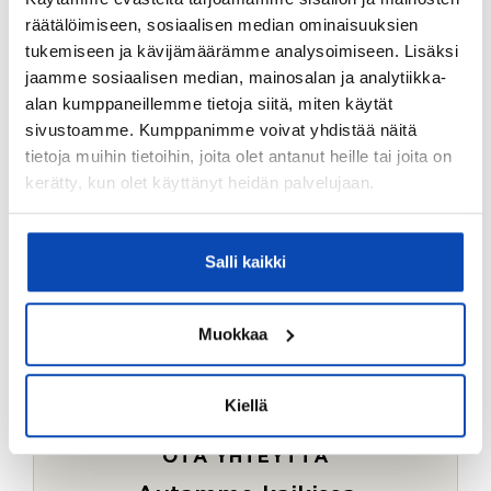
Ostotoimeksiantopalvelumme sopii myös esimerkiksi
räätälöimiseen, sosiaalisen median ominaisuuksien
sijoitus- ja vapaa-ajan asuntojen ostoon.
tukemiseen ja kävijämäärämme analysoimiseen. Lisäksi
jaamme sosiaalisen median, mainosalan ja analytiikka-
LUE LISÄÄ
alan kumppaneillemme tietoja siitä, miten käytät
sivustoamme. Kumppanimme voivat yhdistää näitä
tietoja muihin tietoihin, joita olet antanut heille tai joita on
kerätty, kun olet käyttänyt heidän palvelujaan.
Salli kaikki
Muokkaa
Kiellä
OTA YHTEYTTÄ