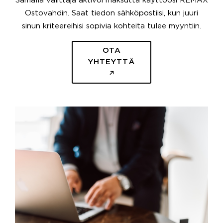
Samalla välittäjä aktivoi maksutta käyttöösi REMAX
Ostovahdin. Saat tiedon sähköpostiisi, kun juuri
sinun kriteereihisi sopivia kohteita tulee myyntiin.
OTA
YHTEYTTÄ