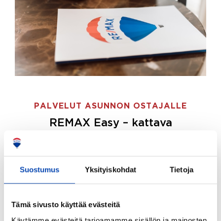
PALVELUT ASUNNON OSTAJALLE
REMAX Easy – kattava
palvelupaketti asunnon ostoon
REMAX Easy on palvelupakettimme asunnon
ostajille.
Tee ostotoimeksianto ja etsimme juuri
Suostumus
Yksityiskohdat
Tietoja
sinulle sopivan kodin, eikä sinun tarvitse nähdä
vaivaa sen löytämiseksi.
Tämä sivusto käyttää evästeitä
Hoidamme koko ostoprosessin puolestasi.
Käytämme evästeitä tarjoamamme sisällön ja mainosten