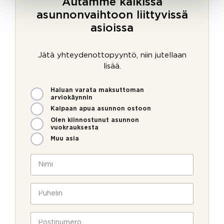
Autamme kaikissa
asunnonvaihtoon liittyvissä
asioissa
Jätä yhteydenottopyyntö, niin jutellaan
lisää.
M
Haluan varata maksuttoman
i
arviokäynnin
t
Kaipaan apua asunnon ostoon
e
Olen kiinnostunut asunnon
n
vuokrauksesta
v
Muu asia
o
i
N
m
i
m
m
e
i
P
o
*
u
l
h
l
e
P
a