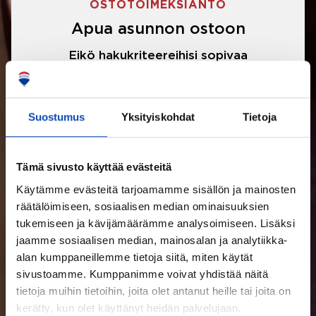
OSTOTOIMEKSIANTO
Apua asunnon ostoon
Eikö hakukriteereihisi sopivaa
asuntoa ole löytynyt? Jännittääkö
asunnon ostotarjouksen tekeminen?
Suostumus
Yksityiskohdat
Tietoja
Välittäjämme auttavat sinua kaikissa
asunnon ostoon liittyvissä asioissa.
Tämä sivusto käyttää evästeitä
Käytämme evästeitä tarjoamamme sisällön ja mainosten
LUE LISÄÄ
räätälöimiseen, sosiaalisen median ominaisuuksien
tukemiseen ja kävijämäärämme analysoimiseen. Lisäksi
jaamme sosiaalisen median, mainosalan ja analytiikka-
alan kumppaneillemme tietoja siitä, miten käytät
sivustoamme. Kumppanimme voivat yhdistää näitä
tietoja muihin tietoihin, joita olet antanut heille tai joita on
kerätty, kun olet käyttänyt heidän palvelujaan.