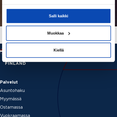
Salli kaikki
Muokkaa
Kiellä
Palvelut
Asuntohaku
Myymässä
Ostamassa
Vuokraamassa