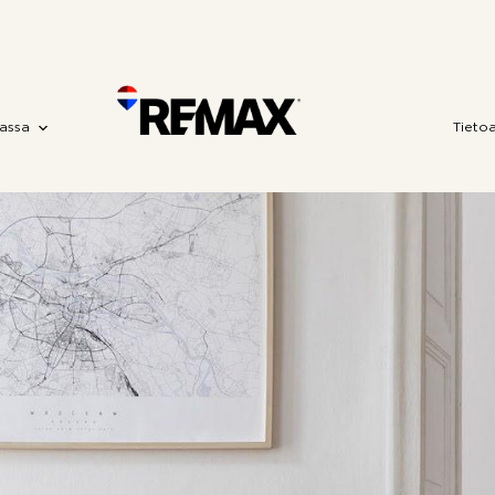
assa
Tieto