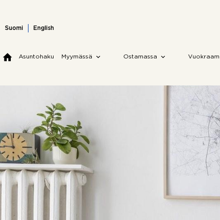
Skip
to
content
Suomi
English
Asuntohaku
Myymässä
Ostamassa
Vuokraam