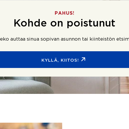
PAHUS!
Kohde on poistunut
ko auttaa sinua sopivan asunnon tai kiinteistön etsim
KYLLÄ, KIITOS!