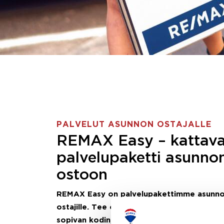
PALVELUT ASUNNON OSTAJALLE
REMAX Easy – kattav
palvelupaketti asunno
ostoon
REMAX Easy on palvelupakettimme asunn
ostajille.
Tee ostotoimeksianto ja etsimme j
sopivan kodin, eikä sinun tarvitse nähdä va