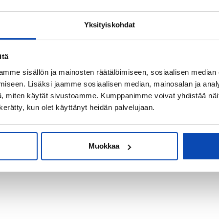
Yksityiskohdat
kiksi sijoitus-
itä
mme sisällön ja mainosten räätälöimiseen, sosiaalisen median
iseen. Lisäksi jaamme sosiaalisen median, mainosalan ja analy
, miten käytät sivustoamme. Kumppanimme voivat yhdistää näitä t
n kerätty, kun olet käyttänyt heidän palvelujaan.
Muokkaa