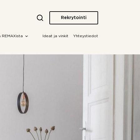
Rekrytointi
a REMAXista
Ideat ja vinkit
Yhteystiedot