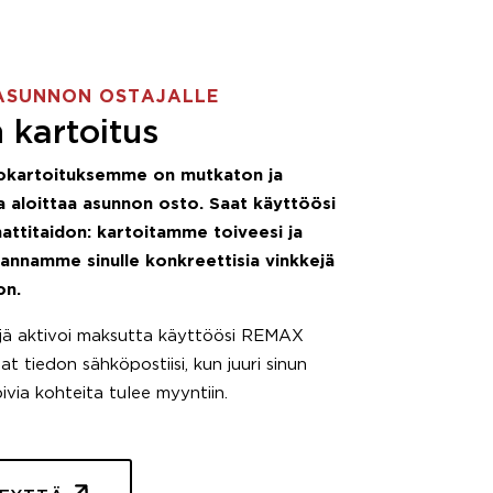
ASUNNON OSTAJALLE
 kartoitus
okartoituksemme on mutkaton ja
 aloittaa asunnon osto. Saat käyttöösi
attitaidon: kartoitamme toiveesi ja
 annamme sinulle konkreettisia vinkkejä
on.
äjä aktivoi maksutta käyttöösi REMAX
t tiedon sähköpostiisi, kun juuri sinun
pivia kohteita tulee myyntiin.