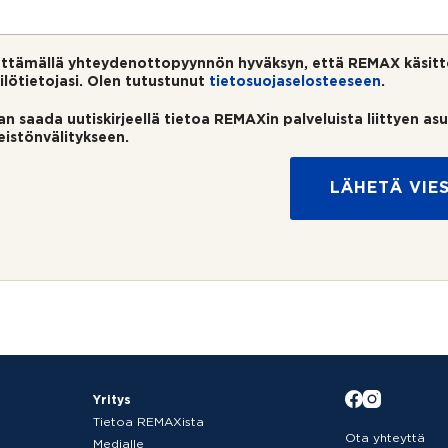
ttämällä yhteydenottopyynnön hyväksyn, että REMAX käsitt
ilötietojasi. Olen tutustunut
tietosuojaselosteeseen
.
an saada uutiskirjeellä tietoa REMAXin palveluista liittyen as
teistönvälitykseen.
LÄHETÄ VIES
Yritys
Tietoa REMAXista
Ota yhteyttä
Medialle