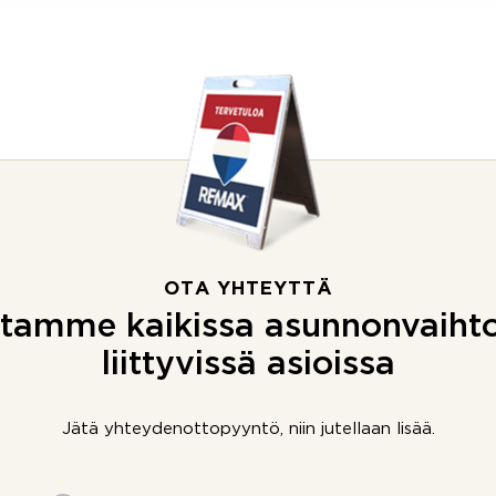
OTA YHTEYTTÄ
tamme kaikissa asunnonvaiht
liittyvissä asioissa
Jätä yhteydenottopyyntö, niin jutellaan lisää.