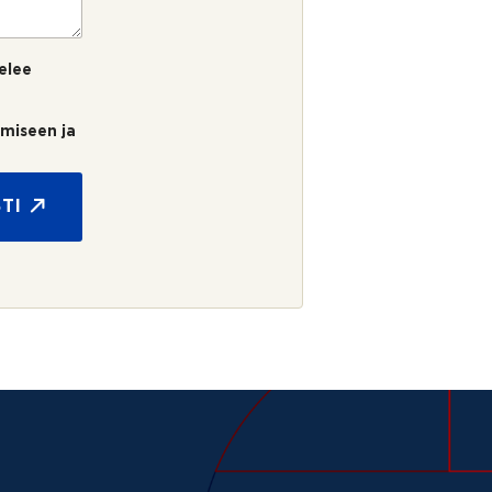
elee
umiseen ja
TI