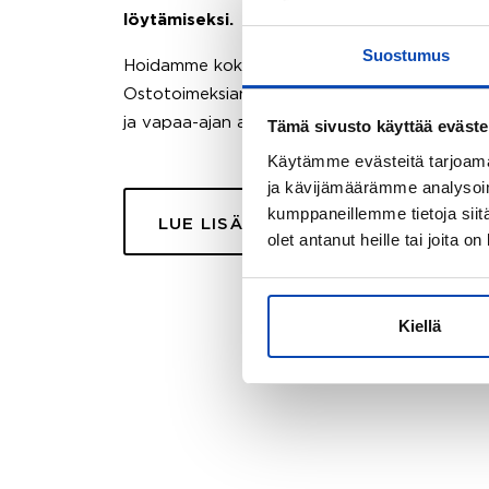
löytämiseksi.
Suostumus
Hoidamme koko ostoprosessin puolestasi.
Ostotoimeksiantopalvelumme sopii myös esimer
ja vapaa-ajan asuntojen ostoon.
Tämä sivusto käyttää eväste
Käytämme evästeitä tarjoama
ja kävijämäärämme analysoim
kumppaneillemme tietoja siitä
LUE LISÄÄ
olet antanut heille tai joita o
Kiellä