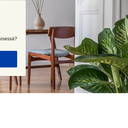
isessä?