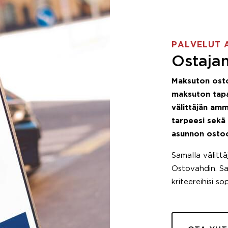
PALVELUT 
Ostajan
Maksuton ost
maksuton tapa
välittäjän amm
tarpeesi sekä
asunnon osto
Samalla välitt
Ostovahdin. Saa
kriteereihisi so