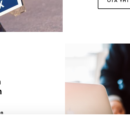
OTA YH
a
n
on
uuri sinulle
ivaa sen