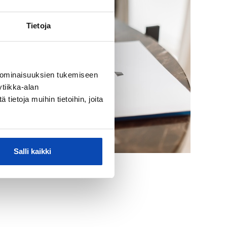
Tietoja
 ominaisuuksien tukemiseen
tiikka-alan
ietoja muihin tietoihin, joita
Salli kaikki