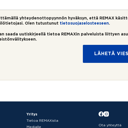
ttämällä yhteydenottopyynnön hyväksyn, että REMAX käsitt
ilötietojasi. Olen tutustunut
tietosuojaselosteeseen
.
an saada uutiskirjeellä tietoa REMAXin palveluista liittyen as
teistönvälitykseen.
LÄHETÄ VIES
Yritys
Tietoa REMAXista
Ota yhteyttä
Medialle