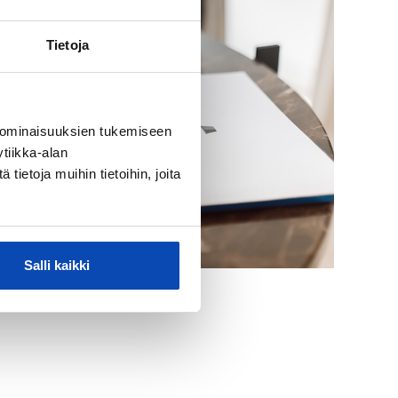
Tietoja
 ominaisuuksien tukemiseen
tiikka-alan
ietoja muihin tietoihin, joita
Salli kaikki