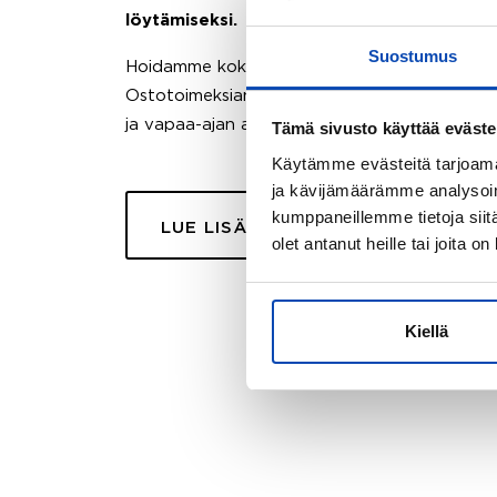
löytämiseksi.
Suostumus
Hoidamme koko ostoprosessin puolestasi.
Ostotoimeksiantopalvelumme sopii myös esimer
ja vapaa-ajan asuntojen ostoon.
Tämä sivusto käyttää eväste
Käytämme evästeitä tarjoama
ja kävijämäärämme analysoim
kumppaneillemme tietoja siitä
LUE LISÄÄ
olet antanut heille tai joita o
Kiellä