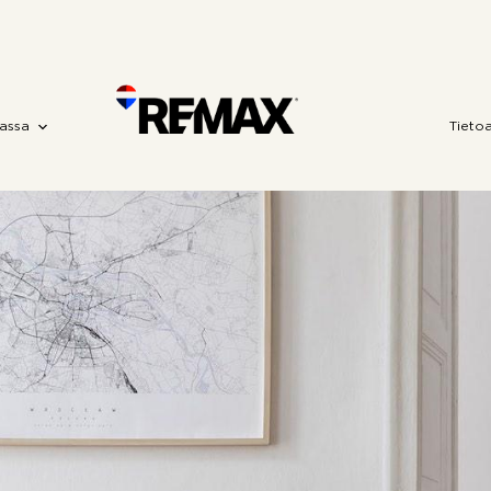
assa
Tieto