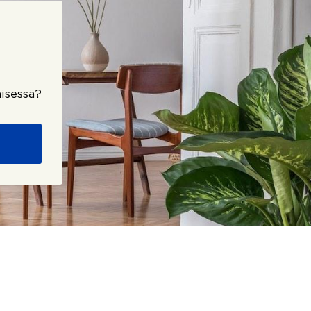
isessä?