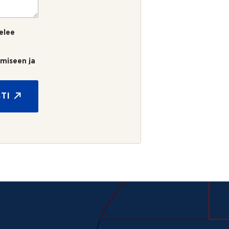
elee
umiseen ja
TI