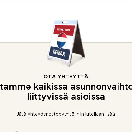
OTA YHTEYTTÄ
tamme kaikissa asunnonvaiht
liittyvissä asioissa
Jätä yhteydenottopyyntö, niin jutellaan lisää.