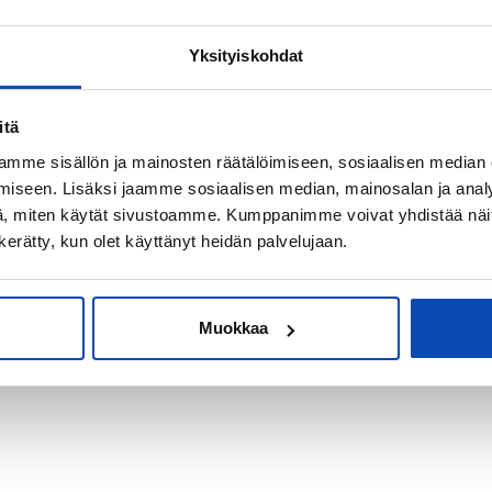
Yksityiskohdat
kiksi sijoitus-
itä
mme sisällön ja mainosten räätälöimiseen, sosiaalisen median
iseen. Lisäksi jaamme sosiaalisen median, mainosalan ja analy
, miten käytät sivustoamme. Kumppanimme voivat yhdistää näitä t
n kerätty, kun olet käyttänyt heidän palvelujaan.
Muokkaa