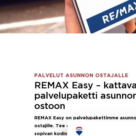
PALVELUT ASUNNON OSTAJALLE
REMAX Easy – kattav
palvelupaketti asunno
ostoon
REMAX Easy on palvelupakettimme asunn
ostajille.
Tee ostotoimeksianto ja etsimme j
sopivan kodin, eikä sinun tarvitse nähdä va