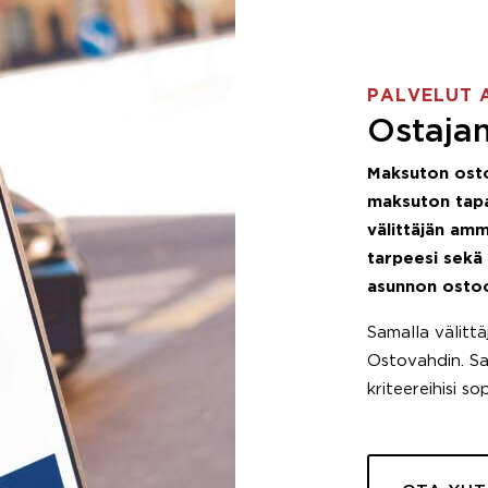
PALVELUT 
Ostajan
Maksuton ost
maksuton tapa
välittäjän amm
tarpeesi sekä
asunnon osto
Samalla välitt
Ostovahdin. Saa
kriteereihisi so