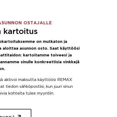
ASUNNON OSTAJALLE
 kartoitus
okartoituksemme on mutkaton ja
 aloittaa asunnon osto. Saat käyttöösi
attitaidon: kartoitamme toiveesi ja
 annamme sinulle konkreettisia vinkkejä
on.
äjä aktivoi maksutta käyttöösi REMAX
t tiedon sähköpostiisi, kun juuri sinun
pivia kohteita tulee myyntiin.