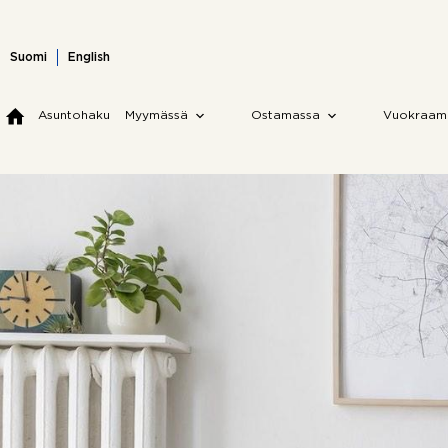
Skip
to
content
Suomi
English
Asuntohaku
Myymässä
Ostamassa
Vuokraam