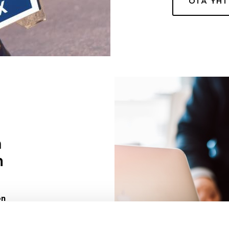
OTA YH
a
n
on
uuri sinulle
ivaa sen