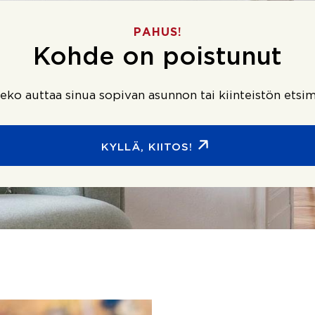
PAHUS!
Kohde on poistunut
ko auttaa sinua sopivan asunnon tai kiinteistön etsim
KYLLÄ, KIITOS!