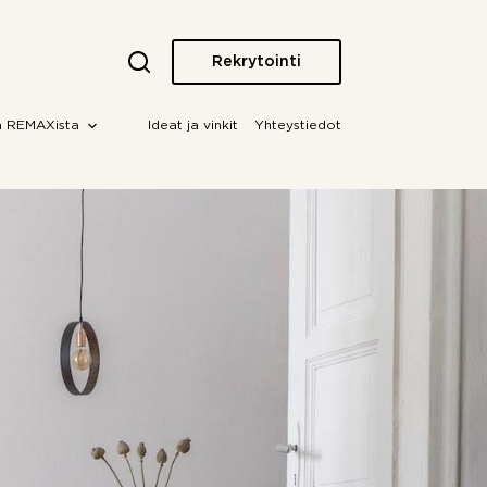
Rekrytointi
a REMAXista
Ideat ja vinkit
Yhteystiedot