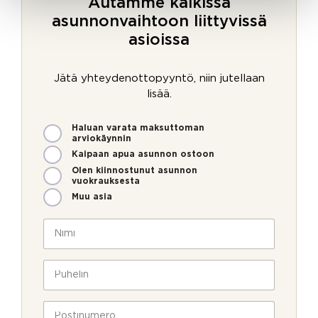
Autamme kaikissa
asunnonvaihtoon liittyvissä
asioissa
Jätä yhteydenottopyyntö, niin jutellaan
lisää.
M
Haluan varata maksuttoman
i
arviokäynnin
t
Kaipaan apua asunnon ostoon
e
Olen kiinnostunut asunnon
n
vuokrauksesta
v
Muu asia
o
i
N
m
i
m
m
e
i
P
o
*
u
l
h
l
e
P
a