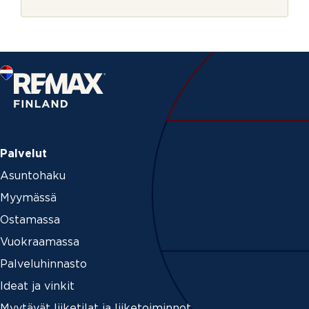
r
i
j
v
e
o
i
m
m
e
Palvelut
Asuntohaku
Myymässä
Ostamassa
Vuokraamassa
Palveluhinnasto
Ideat ja vinkit
Myytävät liiketilat ja liiketoiminnot