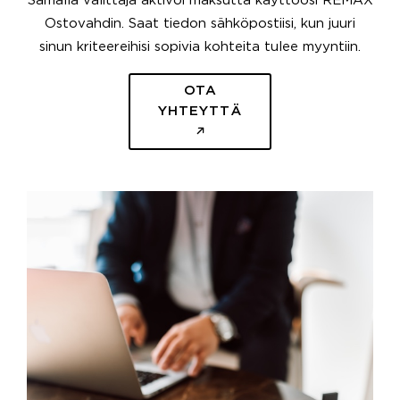
Samalla välittäjä aktivoi maksutta käyttöösi REMAX
Ostovahdin. Saat tiedon sähköpostiisi, kun juuri
sinun kriteereihisi sopivia kohteita tulee myyntiin.
OTA
YHTEYTTÄ