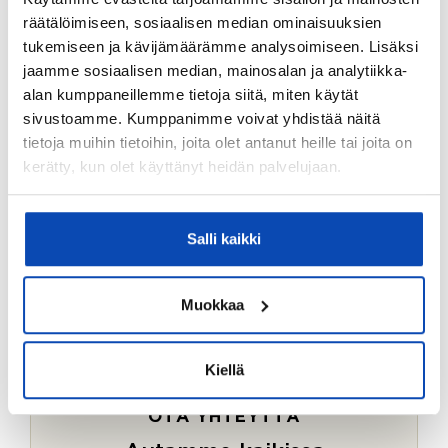
Ostotoimeksiantopalvelumme sopii myös esimerkiksi
räätälöimiseen, sosiaalisen median ominaisuuksien
sijoitus- ja vapaa-ajan asuntojen ostoon.
tukemiseen ja kävijämäärämme analysoimiseen. Lisäksi
jaamme sosiaalisen median, mainosalan ja analytiikka-
LUE LISÄÄ
alan kumppaneillemme tietoja siitä, miten käytät
sivustoamme. Kumppanimme voivat yhdistää näitä
tietoja muihin tietoihin, joita olet antanut heille tai joita on
kerätty, kun olet käyttänyt heidän palvelujaan.
Salli kaikki
Muokkaa
Kiellä
OTA YHTEYTTÄ