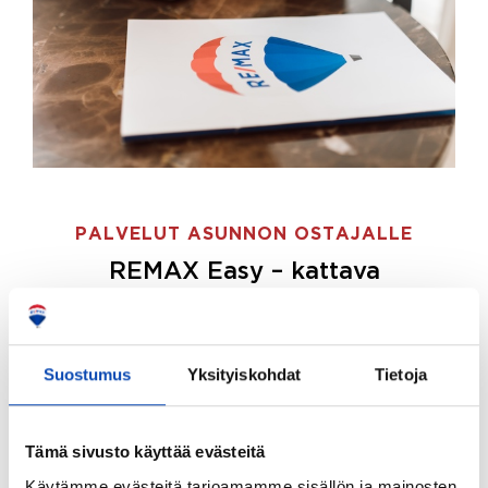
PALVELUT ASUNNON OSTAJALLE
REMAX Easy – kattava
palvelupaketti asunnon ostoon
REMAX Easy on palvelupakettimme asunnon
ostajille.
Tee ostotoimeksianto ja etsimme juuri
Suostumus
Yksityiskohdat
Tietoja
sinulle sopivan kodin, eikä sinun tarvitse nähdä
vaivaa sen löytämiseksi.
Tämä sivusto käyttää evästeitä
Hoidamme koko ostoprosessin puolestasi.
Käytämme evästeitä tarjoamamme sisällön ja mainosten