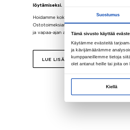
löytämiseksi.
Suostumus
Hoidamme koko ostoprosessin puolestasi.
Ostotoimeksiantopalvelumme sopii myös esimer
ja vapaa-ajan asuntojen ostoon.
Tämä sivusto käyttää eväste
Käytämme evästeitä tarjoama
ja kävijämäärämme analysoim
kumppaneillemme tietoja siitä
LUE LISÄÄ
olet antanut heille tai joita o
Kiellä