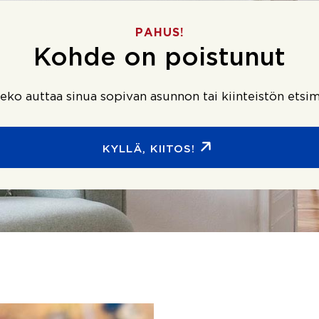
PAHUS!
Kohde on poistunut
ko auttaa sinua sopivan asunnon tai kiinteistön etsim
KYLLÄ, KIITOS!