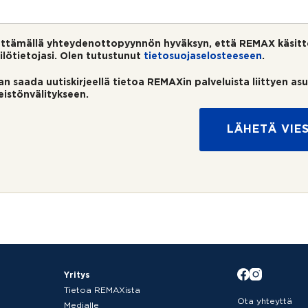
ttämällä yhteydenottopyynnön hyväksyn, että REMAX käsitt
ilötietojasi. Olen tutustunut
tietosuojaselosteeseen
.
an saada uutiskirjeellä tietoa REMAXin palveluista liittyen as
teistönvälitykseen.
LÄHETÄ VIES
Yritys
Tietoa REMAXista
Ota yhteyttä
Medialle