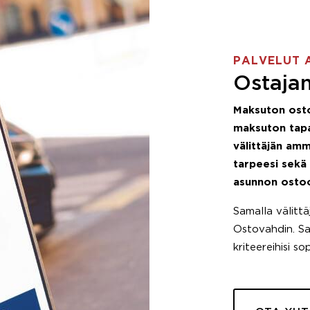
PALVELUT 
Ostajan
Maksuton ost
maksuton tapa
välittäjän amm
tarpeesi sekä
asunnon osto
Samalla välitt
Ostovahdin. Saa
kriteereihisi so