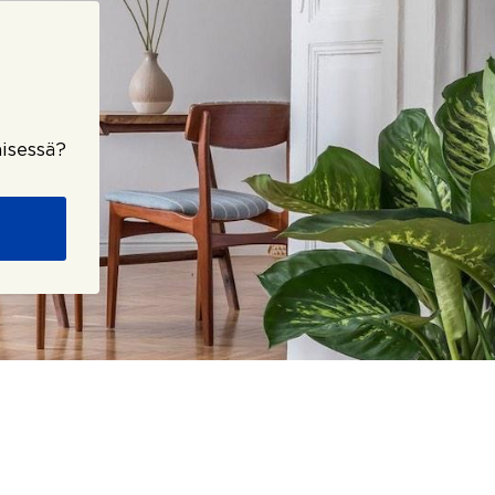
isessä?