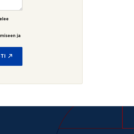
elee
umiseen ja
TI