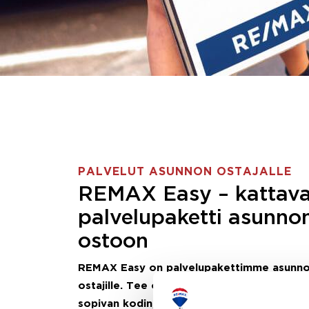
PALVELUT ASUNNON OSTAJALLE
REMAX Easy – kattav
palvelupaketti asunno
ostoon
REMAX Easy on palvelupakettimme asunn
ostajille.
Tee ostotoimeksianto ja etsimme j
sopivan kodin, eikä sinun tarvitse nähdä va