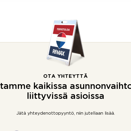
OTA YHTEYTTÄ
tamme kaikissa asunnonvaiht
liittyvissä asioissa
Jätä yhteydenottopyyntö, niin jutellaan lisää.