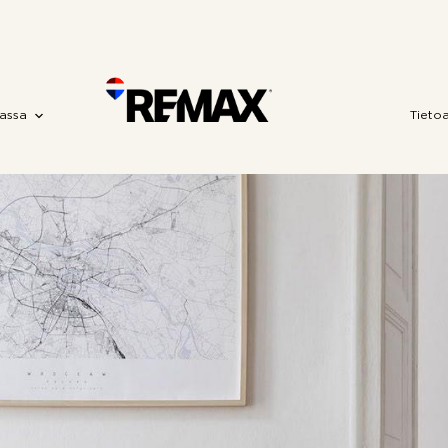
assa
Tieto