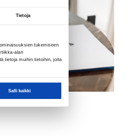
Tietoja
 ominaisuuksien tukemiseen
tiikka-alan
ietoja muihin tietoihin, joita
Salli kaikki