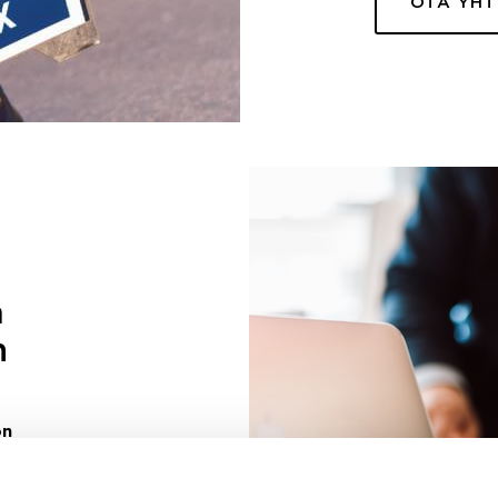
OTA YH
a
n
on
uuri sinulle
ivaa sen