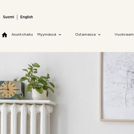
Skip
to
content
Suomi
English
Asuntohaku
Myymässä
Ostamassa
Vuokraam