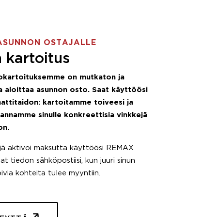
ASUNNON OSTAJALLE
 kartoitus
okartoituksemme on mutkaton ja
 aloittaa asunnon osto. Saat käyttöösi
attitaidon: kartoitamme toiveesi ja
 annamme sinulle konkreettisia vinkkejä
on.
äjä aktivoi maksutta käyttöösi REMAX
t tiedon sähköpostiisi, kun juuri sinun
pivia kohteita tulee myyntiin.