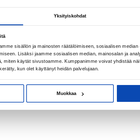
Yksityiskohdat
kiksi sijoitus-
itä
mme sisällön ja mainosten räätälöimiseen, sosiaalisen median
iseen. Lisäksi jaamme sosiaalisen median, mainosalan ja analy
, miten käytät sivustoamme. Kumppanimme voivat yhdistää näitä t
n kerätty, kun olet käyttänyt heidän palvelujaan.
Muokkaa