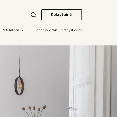
Rekrytointi
a REMAXista
Ideat ja vinkit
Yhteystiedot