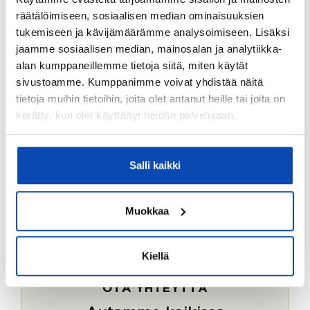
Ostotoimeksiantopalvelumme sopii myös esimerkiksi
räätälöimiseen, sosiaalisen median ominaisuuksien
sijoitus- ja vapaa-ajan asuntojen ostoon.
tukemiseen ja kävijämäärämme analysoimiseen. Lisäksi
jaamme sosiaalisen median, mainosalan ja analytiikka-
LUE LISÄÄ
alan kumppaneillemme tietoja siitä, miten käytät
sivustoamme. Kumppanimme voivat yhdistää näitä
tietoja muihin tietoihin, joita olet antanut heille tai joita on
kerätty, kun olet käyttänyt heidän palvelujaan.
Salli kaikki
Muokkaa
Kiellä
OTA YHTEYTTÄ