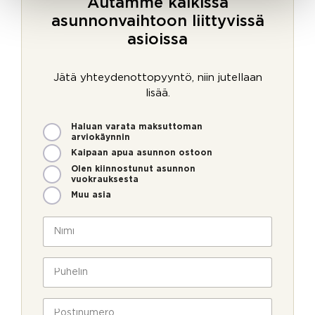
Autamme kaikissa
asunnonvaihtoon liittyvissä
asioissa
Jätä yhteydenottopyyntö, niin jutellaan
lisää.
M
Haluan varata maksuttoman
i
arviokäynnin
t
Kaipaan apua asunnon ostoon
e
Olen kiinnostunut asunnon
n
vuokrauksesta
v
Muu asia
o
i
N
m
i
m
m
e
i
P
o
*
u
l
h
l
e
P
a