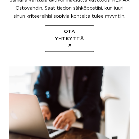
Samalla välittäjä aktivoi maksutta käyttöösi REMAX
Ostovahdin. Saat tiedon sähköpostiisi, kun juuri
sinun kriteereihisi sopivia kohteita tulee myyntiin.
OTA
YHTEYTTÄ