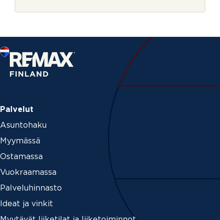
r
v
j
u
e
k
s
i
o
l
l
a
Palvelut
Asuntohaku
Myymässä
Ostamassa
Vuokraamassa
Palveluhinnasto
Ideat ja vinkit
Myytävät liiketilat ja liiketoiminnot