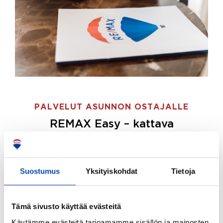
PALVELUT ASUNNON OSTAJALLE
REMAX Easy – kattava
palvelupaketti asunnon ostoon
REMAX Easy on palvelupakettimme asunnon
ostajille.
Tee ostotoimeksianto ja etsimme juuri
Suostumus
Yksityiskohdat
Tietoja
sinulle sopivan kodin, eikä sinun tarvitse nähdä
vaivaa sen löytämiseksi.
Tämä sivusto käyttää evästeitä
Hoidamme koko ostoprosessin puolestasi.
Käytämme evästeitä tarjoamamme sisällön ja mainosten