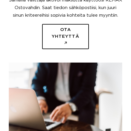
Samalla välittäjä aktivoi maksutta käyttöösi REMAX
Ostovahdin. Saat tiedon sähköpostiisi, kun juuri
sinun kriteereihisi sopivia kohteita tulee myyntiin.
OTA
YHTEYTTÄ