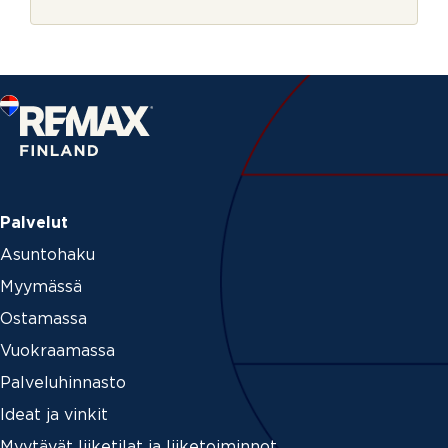
r
a
j
e
Palvelut
Asuntohaku
Myymässä
Ostamassa
Vuokraamassa
Palveluhinnasto
Ideat ja vinkit
Myytävät liiketilat ja liiketoiminnot