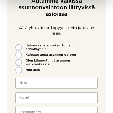
Autamme kaikissa
asunnonvaihtoon liittyvissä
asioissa
Jätä yhteydenottopyyntö, niin jutellaan
lisää.
M
Haluan varata maksuttoman
i
arviokäynnin
t
Kaipaan apua asunnon ostoon
e
Olen kiinnostunut asunnon
n
vuokrauksesta
v
Muu asia
o
i
N
m
i
m
m
e
i
P
o
*
u
l
h
l
e
P
a