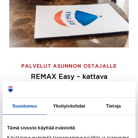
PALVELUT ASUNNON OSTAJALLE
REMAX Easy – kattava
palvelupaketti asunnon ostoon
REMAX Easy on palvelupakettimme asunnon
ostajille.
Tee ostotoimeksianto ja etsimme juuri
Suostumus
Yksityiskohdat
Tietoja
sinulle sopivan kodin, eikä sinun tarvitse nähdä
vaivaa sen löytämiseksi.
Tämä sivusto käyttää evästeitä
Hoidamme koko ostoprosessin puolestasi.
Käytämme evästeitä tarjoamamme sisällön ja mainosten