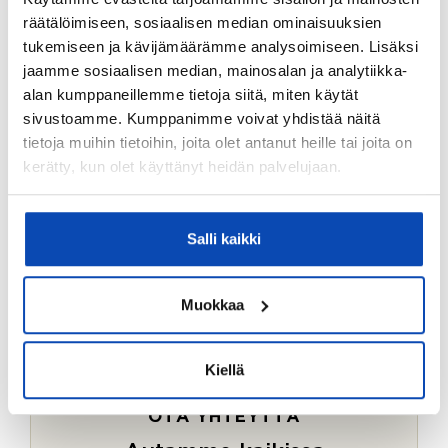
Ostotoimeksiantopalvelumme sopii myös esimerkiksi
räätälöimiseen, sosiaalisen median ominaisuuksien
sijoitus- ja vapaa-ajan asuntojen ostoon.
tukemiseen ja kävijämäärämme analysoimiseen. Lisäksi
jaamme sosiaalisen median, mainosalan ja analytiikka-
LUE LISÄÄ
alan kumppaneillemme tietoja siitä, miten käytät
sivustoamme. Kumppanimme voivat yhdistää näitä
tietoja muihin tietoihin, joita olet antanut heille tai joita on
kerätty, kun olet käyttänyt heidän palvelujaan.
Salli kaikki
Muokkaa
Kiellä
OTA YHTEYTTÄ