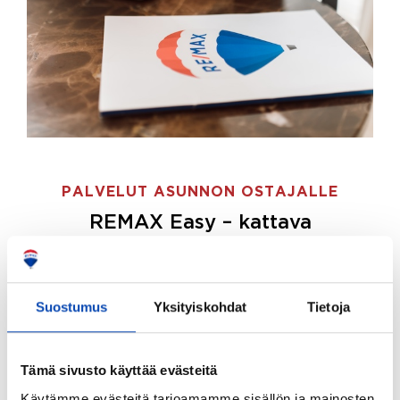
PALVELUT ASUNNON OSTAJALLE
REMAX Easy – kattava
palvelupaketti asunnon ostoon
REMAX Easy on palvelupakettimme asunnon
ostajille.
Tee ostotoimeksianto ja etsimme juuri
Suostumus
Yksityiskohdat
Tietoja
sinulle sopivan kodin, eikä sinun tarvitse nähdä
vaivaa sen löytämiseksi.
Tämä sivusto käyttää evästeitä
Hoidamme koko ostoprosessin puolestasi.
Käytämme evästeitä tarjoamamme sisällön ja mainosten