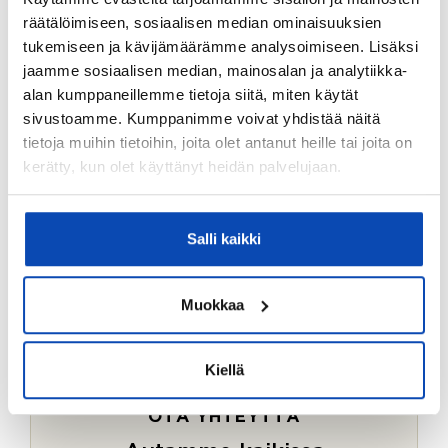
Ostotoimeksiantopalvelumme sopii myös esimerkiksi
räätälöimiseen, sosiaalisen median ominaisuuksien
sijoitus- ja vapaa-ajan asuntojen ostoon.
tukemiseen ja kävijämäärämme analysoimiseen. Lisäksi
jaamme sosiaalisen median, mainosalan ja analytiikka-
LUE LISÄÄ
alan kumppaneillemme tietoja siitä, miten käytät
sivustoamme. Kumppanimme voivat yhdistää näitä
tietoja muihin tietoihin, joita olet antanut heille tai joita on
kerätty, kun olet käyttänyt heidän palvelujaan.
Salli kaikki
Muokkaa
Kiellä
OTA YHTEYTTÄ