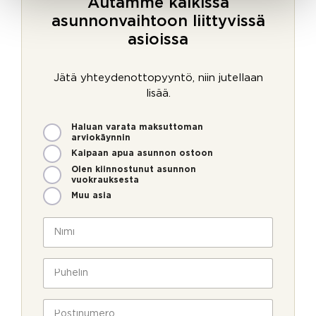
Autamme kaikissa
asunnonvaihtoon liittyvissä
asioissa
Jätä yhteydenottopyyntö, niin jutellaan
lisää.
M
Haluan varata maksuttoman
i
arviokäynnin
t
Kaipaan apua asunnon ostoon
e
Olen kiinnostunut asunnon
n
vuokrauksesta
v
Muu asia
o
i
N
m
i
m
m
e
i
P
o
*
u
l
h
l
e
P
a