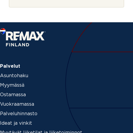
r
n
j
u
e
m
e
r
o
a
g
e
n
t
_
Palvelut
e
Asuntohaku
m
a
Myymässä
i
l
Ostamassa
*
Vuokraamassa
Palveluhinnasto
Ideat ja vinkit
Myytävät liiketilat ja liiketoiminnot