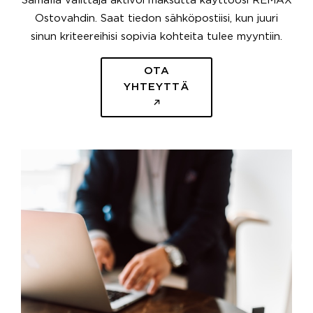
Samalla välittäjä aktivoi maksutta käyttöösi REMAX
Ostovahdin. Saat tiedon sähköpostiisi, kun juuri
sinun kriteereihisi sopivia kohteita tulee myyntiin.
OTA
YHTEYTTÄ