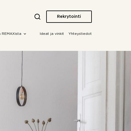
Rekrytointi
a REMAXista
Ideat ja vinkit
Yhteystiedot