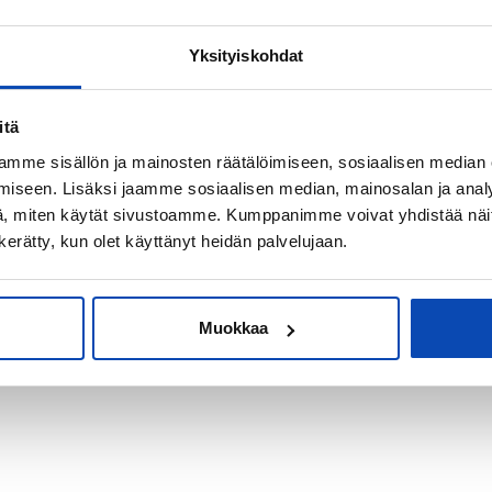
Yksityiskohdat
kiksi sijoitus-
itä
mme sisällön ja mainosten räätälöimiseen, sosiaalisen median
iseen. Lisäksi jaamme sosiaalisen median, mainosalan ja analy
, miten käytät sivustoamme. Kumppanimme voivat yhdistää näitä t
n kerätty, kun olet käyttänyt heidän palvelujaan.
Muokkaa