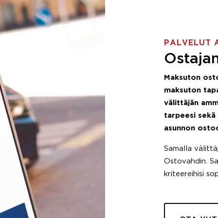
PALVELUT 
Ostajan
Maksuton ost
maksuton tapa
välittäjän amm
tarpeesi sekä
asunnon osto
Samalla välitt
Ostovahdin. Saa
kriteereihisi so