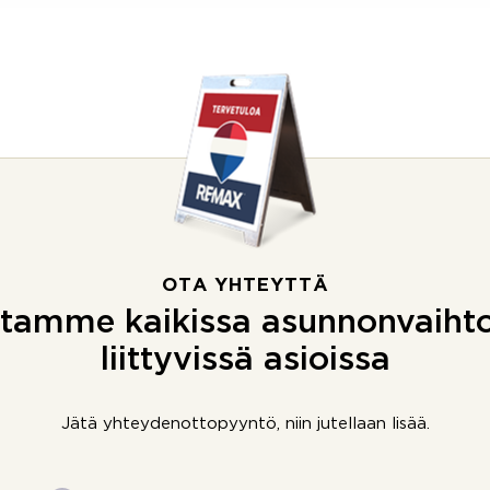
OTA YHTEYTTÄ
tamme kaikissa asunnonvaiht
liittyvissä asioissa
Jätä yhteydenottopyyntö, niin jutellaan lisää.