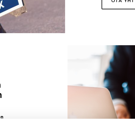
OTA YH
a
n
on
uuri sinulle
ivaa sen