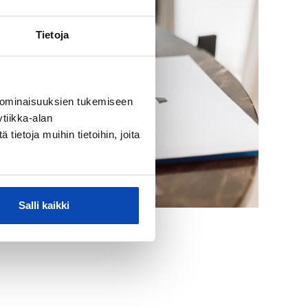
Tietoja
 ominaisuuksien tukemiseen
tiikka-alan
ietoja muihin tietoihin, joita
Salli kaikki