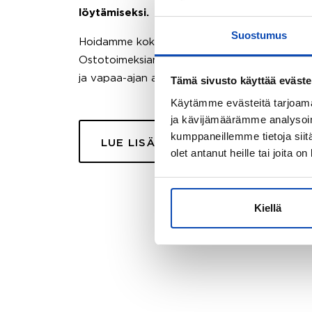
löytämiseksi.
Suostumus
Hoidamme koko ostoprosessin puolestasi.
Ostotoimeksiantopalvelumme sopii myös esimer
ja vapaa-ajan asuntojen ostoon.
Tämä sivusto käyttää eväste
Käytämme evästeitä tarjoama
ja kävijämäärämme analysoim
kumppaneillemme tietoja siitä
LUE LISÄÄ
olet antanut heille tai joita o
Kiellä