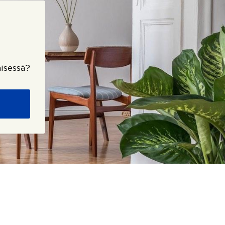
isessä?