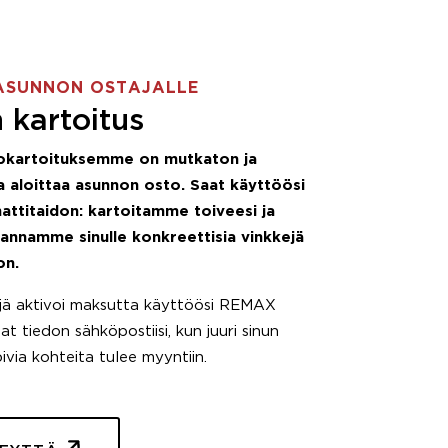
ASUNNON OSTAJALLE
 kartoitus
okartoituksemme on mutkaton ja
 aloittaa asunnon osto. Saat käyttöösi
attitaidon: kartoitamme toiveesi ja
 annamme sinulle konkreettisia vinkkejä
on.
äjä aktivoi maksutta käyttöösi REMAX
t tiedon sähköpostiisi, kun juuri sinun
pivia kohteita tulee myyntiin.