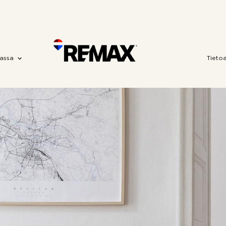
assa
Tieto