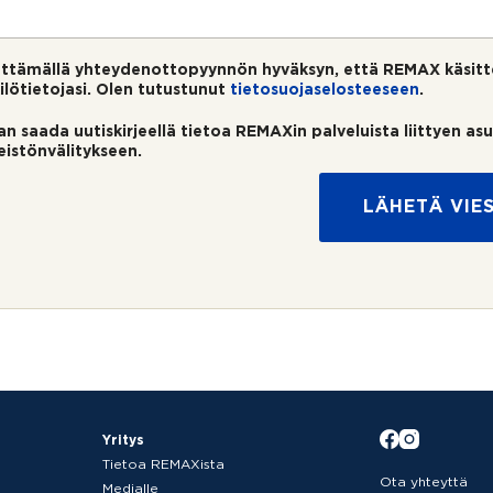
ttämällä yhteydenottopyynnön hyväksyn, että REMAX käsitt
ilötietojasi. Olen tutustunut
tietosuojaselosteeseen
.
an saada uutiskirjeellä tietoa REMAXin palveluista liittyen as
teistönvälitykseen.
LÄHETÄ VIES
Yritys
Tietoa REMAXista
Ota yhteyttä
Medialle