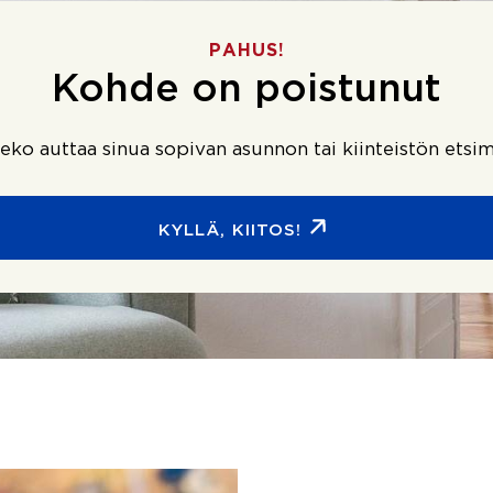
PAHUS!
Kohde on poistunut
ko auttaa sinua sopivan asunnon tai kiinteistön etsim
KYLLÄ, KIITOS!