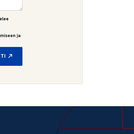
elee
umiseen ja
TI