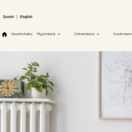
Skip
to
content
Suomi
English
Asuntohaku
Myymässä
Ostamassa
Vuokraam