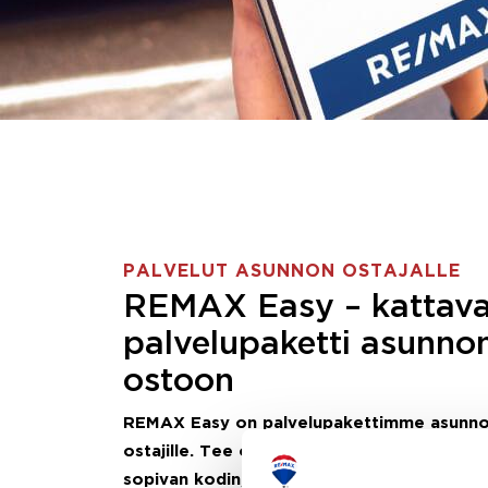
PALVELUT ASUNNON OSTAJALLE
REMAX Easy – kattav
palvelupaketti asunno
ostoon
REMAX Easy on palvelupakettimme asunn
ostajille.
Tee ostotoimeksianto ja etsimme j
sopivan kodin, eikä sinun tarvitse nähdä va