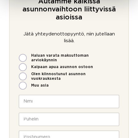
Autamme kaikissa
asunnonvaihtoon liittyvissä
asioissa
Jätä yhteydenottopyyntö, niin jutellaan
lisää.
M
Haluan varata maksuttoman
i
arviokäynnin
t
Kaipaan apua asunnon ostoon
e
Olen kiinnostunut asunnon
n
vuokrauksesta
v
Muu asia
o
i
N
m
i
m
m
e
i
P
o
*
u
l
h
l
e
P
a