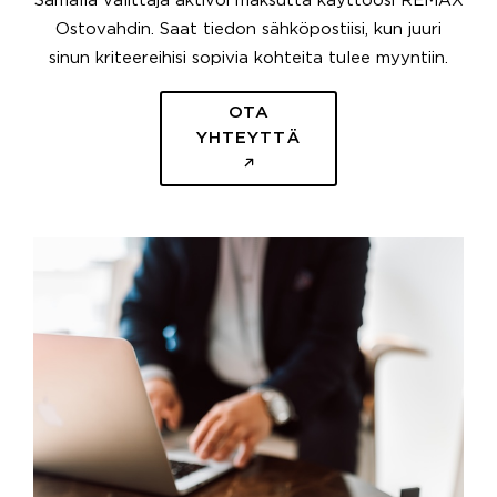
Samalla välittäjä aktivoi maksutta käyttöösi REMAX
Ostovahdin. Saat tiedon sähköpostiisi, kun juuri
sinun kriteereihisi sopivia kohteita tulee myyntiin.
OTA
YHTEYTTÄ