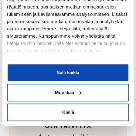
Ostotoimeksiantopalvelumme sopii myös esimerkiksi
räätälöimiseen, sosiaalisen median ominaisuuksien
sijoitus- ja vapaa-ajan asuntojen ostoon.
tukemiseen ja kävijämäärämme analysoimiseen. Lisäksi
jaamme sosiaalisen median, mainosalan ja analytiikka-
LUE LISÄÄ
alan kumppaneillemme tietoja siitä, miten käytät
sivustoamme. Kumppanimme voivat yhdistää näitä
tietoja muihin tietoihin, joita olet antanut heille tai joita on
kerätty, kun olet käyttänyt heidän palvelujaan.
Salli kaikki
Muokkaa
Kiellä
OTA YHTEYTTÄ