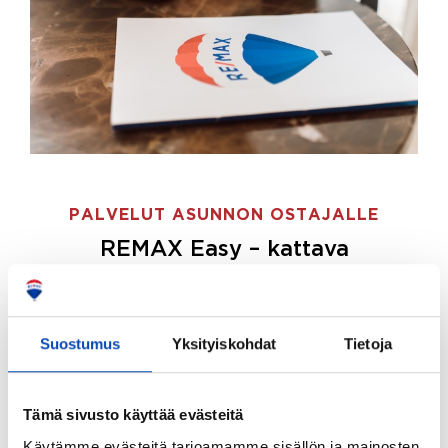
PALVELUT ASUNNON OSTAJALLE
REMAX Easy – kattava
palvelupaketti asunnon ostoon
REMAX Easy on palvelupakettimme asunnon
ostajille.
Tee ostotoimeksianto ja etsimme juuri
Suostumus
Yksityiskohdat
Tietoja
sinulle sopivan kodin, eikä sinun tarvitse nähdä
vaivaa sen löytämiseksi.
Tämä sivusto käyttää evästeitä
Hoidamme koko ostoprosessin puolestasi.
Käytämme evästeitä tarjoamamme sisällön ja mainosten