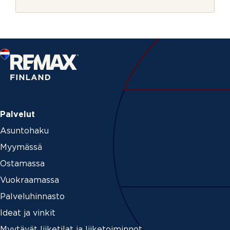
r
i
j
n
e
*
Palvelut
Asuntohaku
Myymässä
Ostamassa
Vuokraamassa
Palveluhinnasto
Ideat ja vinkit
Myytävät liiketilat ja liiketoiminnot