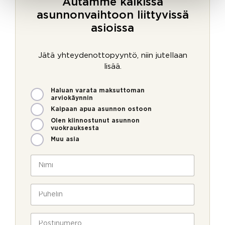
Autamme kaikissa
asunnonvaihtoon liittyvissä
asioissa
Jätä yhteydenottopyyntö, niin jutellaan
lisää.
M
Haluan varata maksuttoman
i
arviokäynnin
t
Kaipaan apua asunnon ostoon
e
Olen kiinnostunut asunnon
n
vuokrauksesta
v
Muu asia
o
i
N
m
i
m
m
e
i
P
o
*
u
l
h
l
e
P
a