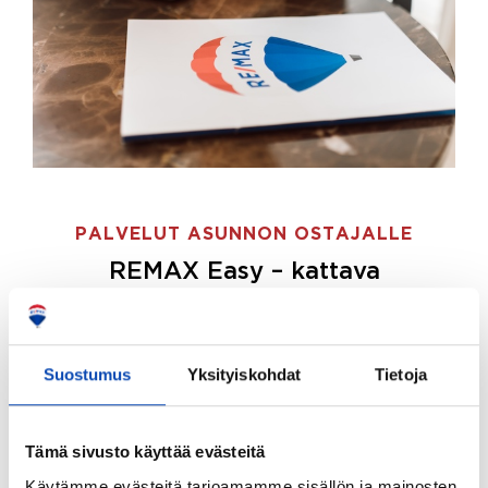
PALVELUT ASUNNON OSTAJALLE
REMAX Easy – kattava
palvelupaketti asunnon ostoon
REMAX Easy on palvelupakettimme asunnon
ostajille.
Tee ostotoimeksianto ja etsimme juuri
Suostumus
Yksityiskohdat
Tietoja
sinulle sopivan kodin, eikä sinun tarvitse nähdä
vaivaa sen löytämiseksi.
Tämä sivusto käyttää evästeitä
Hoidamme koko ostoprosessin puolestasi.
Käytämme evästeitä tarjoamamme sisällön ja mainosten