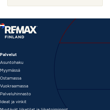
r
s
j
t
e
u
s
o
l
l
a
Palvelut
Asuntohaku
Myymässä
Ostamassa
Vuokraamassa
Palveluhinnasto
Ideat ja vinkit
Myytävät liiketilat ja liiketoiminnot