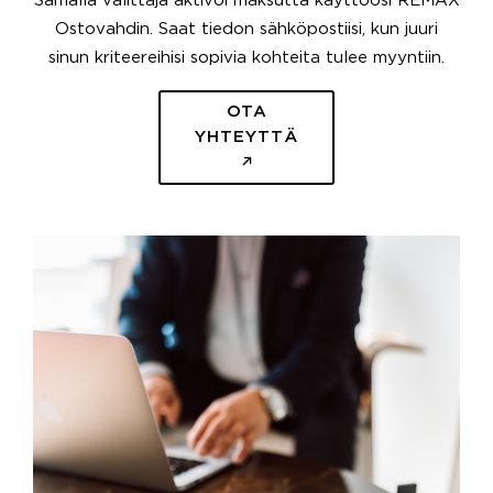
Samalla välittäjä aktivoi maksutta käyttöösi REMAX
Ostovahdin. Saat tiedon sähköpostiisi, kun juuri
sinun kriteereihisi sopivia kohteita tulee myyntiin.
OTA
YHTEYTTÄ