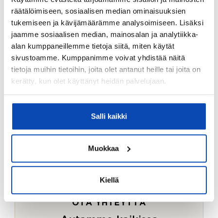
Ostotoimeksiantopalvelumme sopii myös esimerkiksi
räätälöimiseen, sosiaalisen median ominaisuuksien
sijoitus- ja vapaa-ajan asuntojen ostoon.
tukemiseen ja kävijämäärämme analysoimiseen. Lisäksi
jaamme sosiaalisen median, mainosalan ja analytiikka-
LUE LISÄÄ
alan kumppaneillemme tietoja siitä, miten käytät
sivustoamme. Kumppanimme voivat yhdistää näitä
tietoja muihin tietoihin, joita olet antanut heille tai joita on
kerätty, kun olet käyttänyt heidän palvelujaan.
Salli kaikki
Muokkaa
Kiellä
OTA YHTEYTTÄ