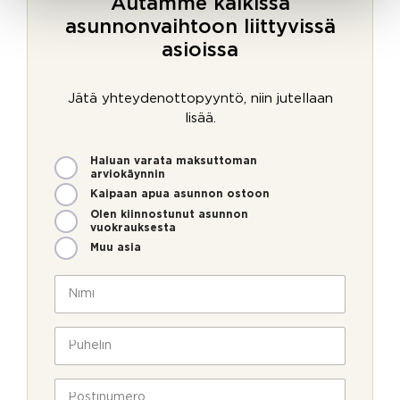
Autamme kaikissa
asunnonvaihtoon liittyvissä
asioissa
Jätä yhteydenottopyyntö, niin jutellaan
lisää.
M
Haluan varata maksuttoman
i
arviokäynnin
t
Kaipaan apua asunnon ostoon
e
Olen kiinnostunut asunnon
n
vuokrauksesta
v
Muu asia
o
i
N
m
i
m
m
e
i
P
o
*
u
l
h
l
e
P
a