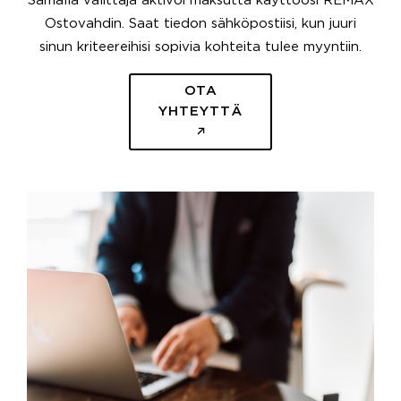
Samalla välittäjä aktivoi maksutta käyttöösi REMAX
Ostovahdin. Saat tiedon sähköpostiisi, kun juuri
sinun kriteereihisi sopivia kohteita tulee myyntiin.
OTA
YHTEYTTÄ