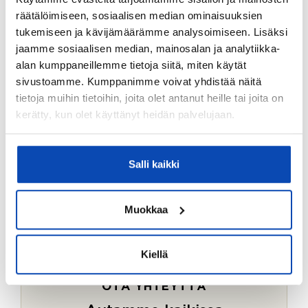
Ostotoimeksiantopalvelumme sopii myös esimerkiksi
räätälöimiseen, sosiaalisen median ominaisuuksien
sijoitus- ja vapaa-ajan asuntojen ostoon.
tukemiseen ja kävijämäärämme analysoimiseen. Lisäksi
jaamme sosiaalisen median, mainosalan ja analytiikka-
LUE LISÄÄ
alan kumppaneillemme tietoja siitä, miten käytät
sivustoamme. Kumppanimme voivat yhdistää näitä
tietoja muihin tietoihin, joita olet antanut heille tai joita on
kerätty, kun olet käyttänyt heidän palvelujaan.
Salli kaikki
Muokkaa
Kiellä
OTA YHTEYTTÄ