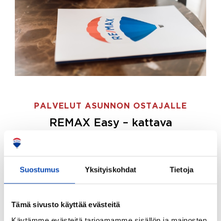
PALVELUT ASUNNON OSTAJALLE
REMAX Easy – kattava
palvelupaketti asunnon ostoon
REMAX Easy on palvelupakettimme asunnon
ostajille.
Tee ostotoimeksianto ja etsimme juuri
Suostumus
Yksityiskohdat
Tietoja
sinulle sopivan kodin, eikä sinun tarvitse nähdä
vaivaa sen löytämiseksi.
Tämä sivusto käyttää evästeitä
Hoidamme koko ostoprosessin puolestasi.
Käytämme evästeitä tarjoamamme sisällön ja mainosten