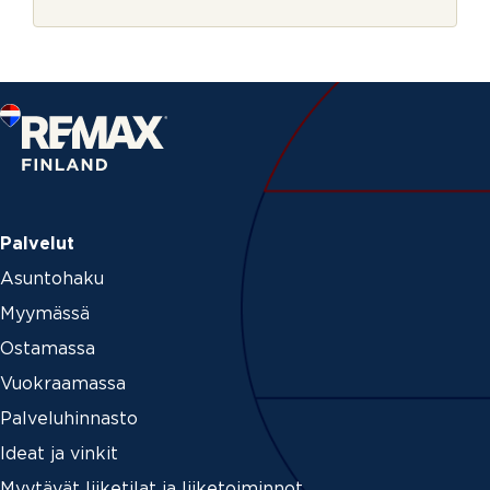
r
e
j
P
e
o
s
t
i
n
u
m
e
r
o
Palvelut
Asuntohaku
Myymässä
Ostamassa
Vuokraamassa
Palveluhinnasto
Ideat ja vinkit
Myytävät liiketilat ja liiketoiminnot