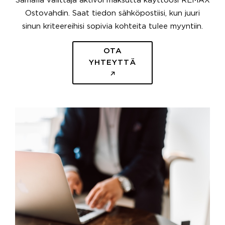
Samalla välittäjä aktivoi maksutta käyttöösi REMAX
Ostovahdin. Saat tiedon sähköpostiisi, kun juuri
sinun kriteereihisi sopivia kohteita tulee myyntiin.
OTA
YHTEYTTÄ