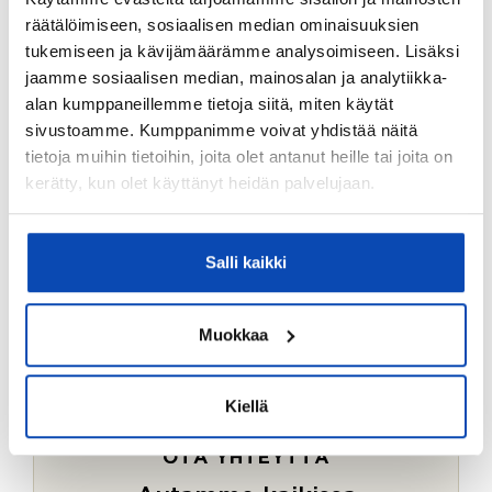
Ostotoimeksiantopalvelumme sopii myös esimerkiksi
räätälöimiseen, sosiaalisen median ominaisuuksien
sijoitus- ja vapaa-ajan asuntojen ostoon.
tukemiseen ja kävijämäärämme analysoimiseen. Lisäksi
jaamme sosiaalisen median, mainosalan ja analytiikka-
LUE LISÄÄ
alan kumppaneillemme tietoja siitä, miten käytät
sivustoamme. Kumppanimme voivat yhdistää näitä
tietoja muihin tietoihin, joita olet antanut heille tai joita on
kerätty, kun olet käyttänyt heidän palvelujaan.
Salli kaikki
Muokkaa
Kiellä
OTA YHTEYTTÄ