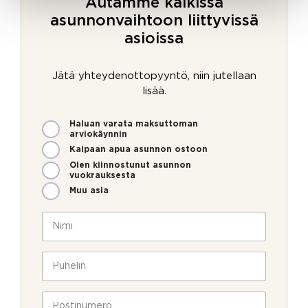
Autamme kaikissa
asunnonvaihtoon liittyvissä
asioissa
Jätä yhteydenottopyyntö, niin jutellaan
lisää.
M
Haluan varata maksuttoman
i
arviokäynnin
t
Kaipaan apua asunnon ostoon
e
Olen kiinnostunut asunnon
n
vuokrauksesta
v
Muu asia
o
i
N
m
i
m
m
U
e
i
P
u
o
*
u
t
l
h
i
l
e
P
s
a