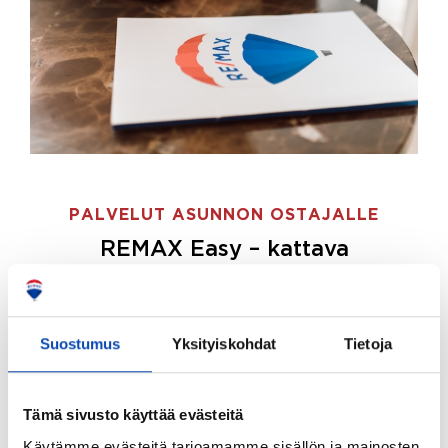
PALVELUT ASUNNON OSTAJALLE
REMAX Easy – kattava
palvelupaketti asunnon ostoon
REMAX Easy on palvelupakettimme asunnon
ostajille.
Tee ostotoimeksianto ja etsimme juuri
Suostumus
Yksityiskohdat
Tietoja
sinulle sopivan kodin, eikä sinun tarvitse nähdä
vaivaa sen löytämiseksi.
Tämä sivusto käyttää evästeitä
Hoidamme koko ostoprosessin puolestasi.
Käytämme evästeitä tarjoamamme sisällön ja mainosten