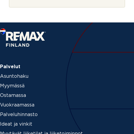
r
j
e
Palvelut
Asuntohaku
Myymässä
Ostamassa
Vuokraamassa
Palveluhinnasto
Ideat ja vinkit
Myytävät liiketilat ja liiketoiminnot