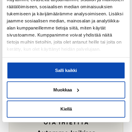
Ostotoimeksiantopalvelumme sopii myös esimerkiksi
räätälöimiseen, sosiaalisen median ominaisuuksien
sijoitus- ja vapaa-ajan asuntojen ostoon.
tukemiseen ja kävijämäärämme analysoimiseen. Lisäksi
jaamme sosiaalisen median, mainosalan ja analytiikka-
LUE LISÄÄ
alan kumppaneillemme tietoja siitä, miten käytät
sivustoamme. Kumppanimme voivat yhdistää näitä
tietoja muihin tietoihin, joita olet antanut heille tai joita on
kerätty, kun olet käyttänyt heidän palvelujaan.
Salli kaikki
Muokkaa
Kiellä
OTA YHTEYTTÄ