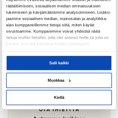
Ostotoimeksiantopalvelumme sopii myös esimerkiksi
räätälöimiseen, sosiaalisen median ominaisuuksien
sijoitus- ja vapaa-ajan asuntojen ostoon.
tukemiseen ja kävijämäärämme analysoimiseen. Lisäksi
jaamme sosiaalisen median, mainosalan ja analytiikka-
LUE LISÄÄ
alan kumppaneillemme tietoja siitä, miten käytät
sivustoamme. Kumppanimme voivat yhdistää näitä
tietoja muihin tietoihin, joita olet antanut heille tai joita on
kerätty, kun olet käyttänyt heidän palvelujaan.
Salli kaikki
Muokkaa
Kiellä
OTA YHTEYTTÄ