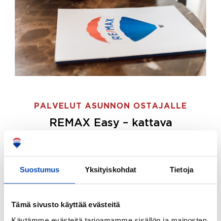
PALVELUT ASUNNON OSTAJALLE
REMAX Easy – kattava
palvelupaketti asunnon ostoon
REMAX Easy on palvelupakettimme asunnon
ostajille.
Tee ostotoimeksianto ja etsimme juuri
Suostumus
Yksityiskohdat
Tietoja
sinulle sopivan kodin, eikä sinun tarvitse nähdä
vaivaa sen löytämiseksi.
Tämä sivusto käyttää evästeitä
Hoidamme koko ostoprosessin puolestasi.
Käytämme evästeitä tarjoamamme sisällön ja mainosten