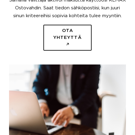
Samalla välittäjä aktivoi maksutta käyttöösi REMAX
Ostovahdin. Saat tiedon sähköpostiisi, kun juuri
sinun kriteereihisi sopivia kohteita tulee myyntiin.
OTA
YHTEYTTÄ