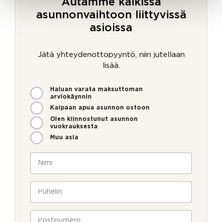
Autamme kaikissa
asunnonvaihtoon liittyvissä
asioissa
Jätä yhteydenottopyyntö, niin jutellaan
lisää.
M
Haluan varata maksuttoman
i
arviokäynnin
t
Kaipaan apua asunnon ostoon
e
Olen kiinnostunut asunnon
n
vuokrauksesta
v
Muu asia
o
i
N
m
i
m
m
e
i
P
o
*
u
l
h
l
e
P
a