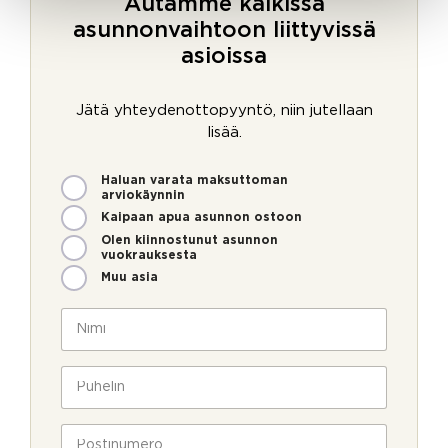
Autamme kaikissa
asunnonvaihtoon liittyvissä
asioissa
Jätä yhteydenottopyyntö, niin jutellaan
lisää.
M
Haluan varata maksuttoman
i
arviokäynnin
t
Kaipaan apua asunnon ostoon
e
Olen kiinnostunut asunnon
n
vuokrauksesta
v
Muu asia
o
i
N
m
i
m
m
e
i
P
o
*
u
l
h
l
e
P
a