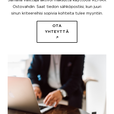
Samalla välittäjä aktivoi maksutta käyttöösi REMAX
Ostovahdin. Saat tiedon sähköpostiisi, kun juuri
sinun kriteereihisi sopivia kohteita tulee myyntiin.
OTA
YHTEYTTÄ