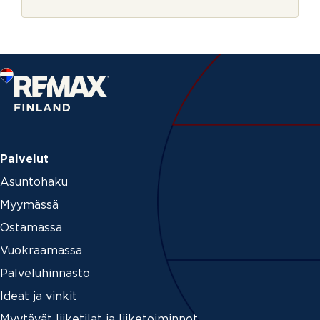
r
i
j
*
e
o
l
l
a
Palvelut
Asuntohaku
Myymässä
Ostamassa
Vuokraamassa
Palveluhinnasto
Ideat ja vinkit
Myytävät liiketilat ja liiketoiminnot