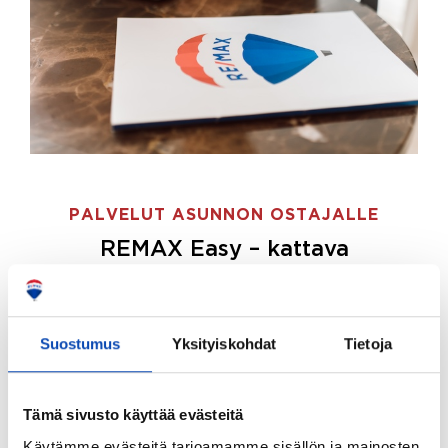
PALVELUT ASUNNON OSTAJALLE
REMAX Easy – kattava
palvelupaketti asunnon ostoon
REMAX Easy on palvelupakettimme asunnon
ostajille.
Tee ostotoimeksianto ja etsimme juuri
Suostumus
Yksityiskohdat
Tietoja
sinulle sopivan kodin, eikä sinun tarvitse nähdä
vaivaa sen löytämiseksi.
Tämä sivusto käyttää evästeitä
Hoidamme koko ostoprosessin puolestasi.
Käytämme evästeitä tarjoamamme sisällön ja mainosten