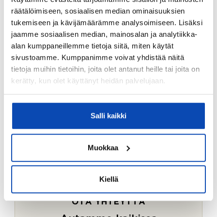
Ostotoimeksiantopalvelumme sopii myös esimerkiksi
räätälöimiseen, sosiaalisen median ominaisuuksien
sijoitus- ja vapaa-ajan asuntojen ostoon.
tukemiseen ja kävijämäärämme analysoimiseen. Lisäksi
jaamme sosiaalisen median, mainosalan ja analytiikka-
LUE LISÄÄ
alan kumppaneillemme tietoja siitä, miten käytät
sivustoamme. Kumppanimme voivat yhdistää näitä
tietoja muihin tietoihin, joita olet antanut heille tai joita on
kerätty, kun olet käyttänyt heidän palvelujaan.
Salli kaikki
Muokkaa
Kiellä
OTA YHTEYTTÄ