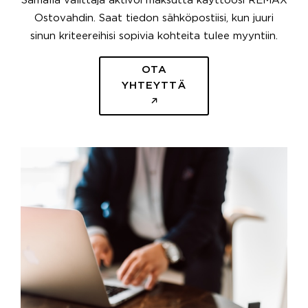
Samalla välittäjä aktivoi maksutta käyttöösi REMAX
Ostovahdin. Saat tiedon sähköpostiisi, kun juuri
sinun kriteereihisi sopivia kohteita tulee myyntiin.
OTA
YHTEYTTÄ