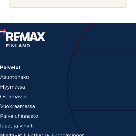
r
j
e
Palvelut
Asuntohaku
Myymässä
Ostamassa
Vuokraamassa
Palveluhinnasto
Ideat ja vinkit
Myytävät liiketilat ja liiketoiminnot