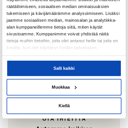
Ostotoimeksiantopalvelumme sopii myös esimerkiksi
räätälöimiseen, sosiaalisen median ominaisuuksien
sijoitus- ja vapaa-ajan asuntojen ostoon.
tukemiseen ja kävijämäärämme analysoimiseen. Lisäksi
jaamme sosiaalisen median, mainosalan ja analytiikka-
LUE LISÄÄ
alan kumppaneillemme tietoja siitä, miten käytät
sivustoamme. Kumppanimme voivat yhdistää näitä
tietoja muihin tietoihin, joita olet antanut heille tai joita on
kerätty, kun olet käyttänyt heidän palvelujaan.
Salli kaikki
Muokkaa
Kiellä
OTA YHTEYTTÄ