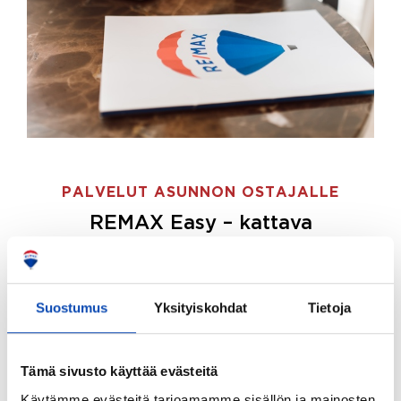
PALVELUT ASUNNON OSTAJALLE
REMAX Easy – kattava
palvelupaketti asunnon ostoon
REMAX Easy on palvelupakettimme asunnon
ostajille.
Tee ostotoimeksianto ja etsimme juuri
Suostumus
Yksityiskohdat
Tietoja
sinulle sopivan kodin, eikä sinun tarvitse nähdä
vaivaa sen löytämiseksi.
Tämä sivusto käyttää evästeitä
Hoidamme koko ostoprosessin puolestasi.
Käytämme evästeitä tarjoamamme sisällön ja mainosten