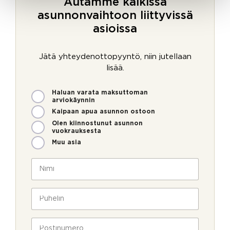
Autamme kaikissa
asunnonvaihtoon liittyvissä
asioissa
Jätä yhteydenottopyyntö, niin jutellaan
lisää.
M
Haluan varata maksuttoman
i
arviokäynnin
t
Kaipaan apua asunnon ostoon
e
Olen kiinnostunut asunnon
n
vuokrauksesta
v
Muu asia
o
i
N
m
i
m
m
e
i
P
o
*
u
l
h
l
e
P
a