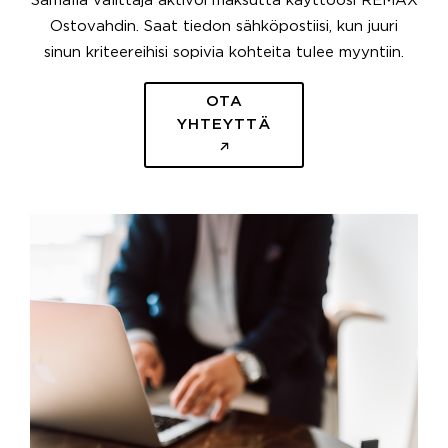
Samalla välittäjä aktivoi maksutta käyttöösi REMAX
Ostovahdin. Saat tiedon sähköpostiisi, kun juuri
sinun kriteereihisi sopivia kohteita tulee myyntiin.
OTA
YHTEYTTÄ