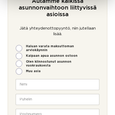
Autamme kaikissa
asunnonvaihtoon liittyvissä
asioissa
Jätä yhteydenottopyyntö, niin jutellaan
lisää.
M
Haluan varata maksuttoman
i
arviokäynnin
t
Kaipaan apua asunnon ostoon
e
Olen kiinnostunut asunnon
n
vuokrauksesta
v
Muu asia
o
i
N
m
i
m
m
e
i
P
o
*
u
l
h
l
e
P
a