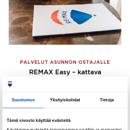
PALVELUT ASUNNON OSTAJALLE
REMAX Easy – kattava
palvelupaketti asunnon ostoon
REMAX Easy on palvelupakettimme asunnon
ostajille.
Tee ostotoimeksianto ja etsimme juuri
Suostumus
Yksityiskohdat
Tietoja
sinulle sopivan kodin, eikä sinun tarvitse nähdä
vaivaa sen löytämiseksi.
Tämä sivusto käyttää evästeitä
Hoidamme koko ostoprosessin puolestasi.
Käytämme evästeitä tarjoamamme sisällön ja mainosten