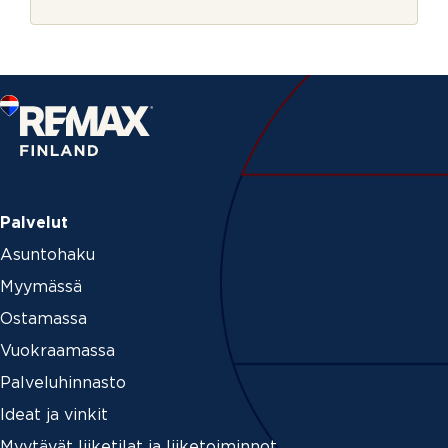
r
u
j
t
e
i
s
k
i
r
j
e
Palvelut
Asuntohaku
Myymässä
Ostamassa
Vuokraamassa
Palveluhinnasto
Ideat ja vinkit
Myytävät liiketilat ja liiketoiminnot