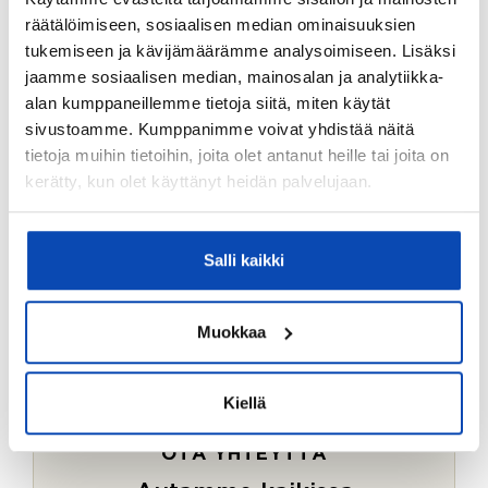
Ostotoimeksiantopalvelumme sopii myös esimerkiksi
räätälöimiseen, sosiaalisen median ominaisuuksien
sijoitus- ja vapaa-ajan asuntojen ostoon.
tukemiseen ja kävijämäärämme analysoimiseen. Lisäksi
jaamme sosiaalisen median, mainosalan ja analytiikka-
LUE LISÄÄ
alan kumppaneillemme tietoja siitä, miten käytät
sivustoamme. Kumppanimme voivat yhdistää näitä
tietoja muihin tietoihin, joita olet antanut heille tai joita on
kerätty, kun olet käyttänyt heidän palvelujaan.
Salli kaikki
Muokkaa
Kiellä
OTA YHTEYTTÄ