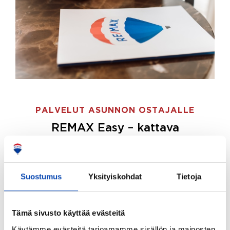
PALVELUT ASUNNON OSTAJALLE
REMAX Easy – kattava
palvelupaketti asunnon ostoon
REMAX Easy on palvelupakettimme asunnon
ostajille.
Tee ostotoimeksianto ja etsimme juuri
Suostumus
Yksityiskohdat
Tietoja
sinulle sopivan kodin, eikä sinun tarvitse nähdä
vaivaa sen löytämiseksi.
Tämä sivusto käyttää evästeitä
Hoidamme koko ostoprosessin puolestasi.
Käytämme evästeitä tarjoamamme sisällön ja mainosten