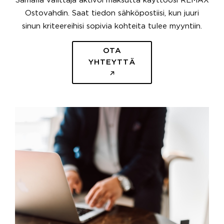
Samalla välittäjä aktivoi maksutta käyttöösi REMAX
Ostovahdin. Saat tiedon sähköpostiisi, kun juuri
sinun kriteereihisi sopivia kohteita tulee myyntiin.
OTA
YHTEYTTÄ