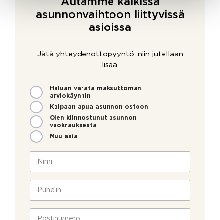
Autamme kaikissa
asunnonvaihtoon liittyvissä
asioissa
Jätä yhteydenottopyyntö, niin jutellaan
lisää.
M
Haluan varata maksuttoman
i
arviokäynnin
t
Kaipaan apua asunnon ostoon
e
Olen kiinnostunut asunnon
n
vuokrauksesta
v
Muu asia
o
i
N
m
i
m
m
e
i
P
o
*
u
l
h
l
e
P
a