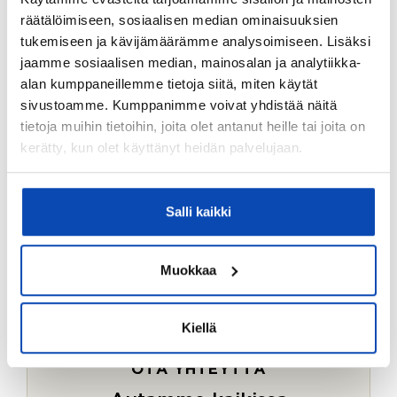
Ostotoimeksiantopalvelumme sopii myös esimerkiksi
räätälöimiseen, sosiaalisen median ominaisuuksien
sijoitus- ja vapaa-ajan asuntojen ostoon.
tukemiseen ja kävijämäärämme analysoimiseen. Lisäksi
jaamme sosiaalisen median, mainosalan ja analytiikka-
LUE LISÄÄ
alan kumppaneillemme tietoja siitä, miten käytät
sivustoamme. Kumppanimme voivat yhdistää näitä
tietoja muihin tietoihin, joita olet antanut heille tai joita on
kerätty, kun olet käyttänyt heidän palvelujaan.
Salli kaikki
Muokkaa
Kiellä
OTA YHTEYTTÄ