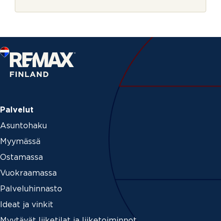
r
ö
j
p
e
o
s
t
i
*
Palvelut
Asuntohaku
Myymässä
Ostamassa
Vuokraamassa
Palveluhinnasto
Ideat ja vinkit
Myytävät liiketilat ja liiketoiminnot