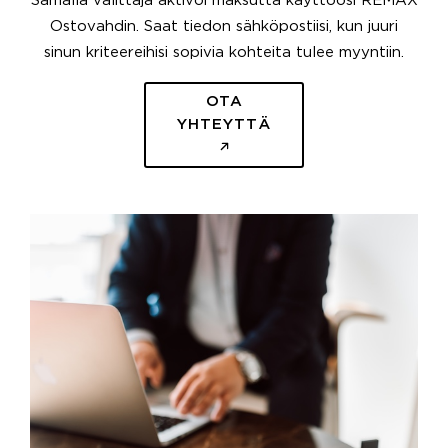
Samalla välittäjä aktivoi maksutta käyttöösi REMAX
Ostovahdin. Saat tiedon sähköpostiisi, kun juuri
sinun kriteereihisi sopivia kohteita tulee myyntiin.
OTA
YHTEYTTÄ