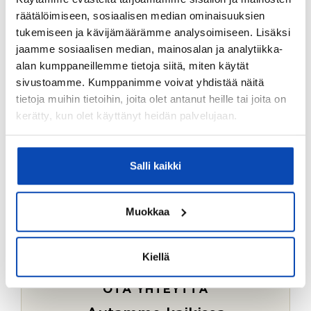
Ostotoimeksiantopalvelumme sopii myös esimerkiksi
räätälöimiseen, sosiaalisen median ominaisuuksien
sijoitus- ja vapaa-ajan asuntojen ostoon.
tukemiseen ja kävijämäärämme analysoimiseen. Lisäksi
jaamme sosiaalisen median, mainosalan ja analytiikka-
LUE LISÄÄ
alan kumppaneillemme tietoja siitä, miten käytät
sivustoamme. Kumppanimme voivat yhdistää näitä
tietoja muihin tietoihin, joita olet antanut heille tai joita on
kerätty, kun olet käyttänyt heidän palvelujaan.
Salli kaikki
Muokkaa
Kiellä
OTA YHTEYTTÄ