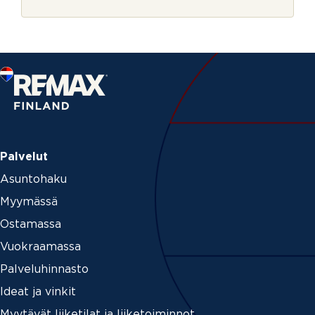
r
j
e
Palvelut
Asuntohaku
Myymässä
Ostamassa
Vuokraamassa
Palveluhinnasto
Ideat ja vinkit
Myytävät liiketilat ja liiketoiminnot