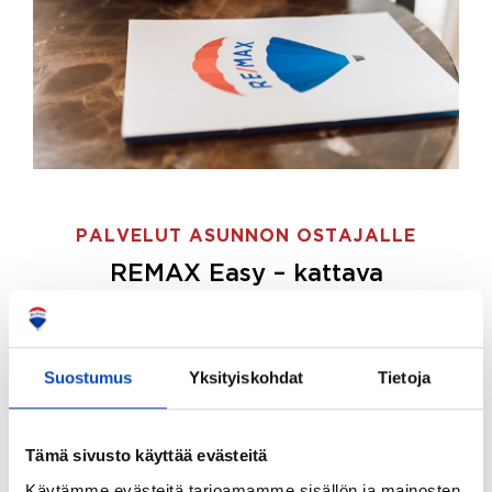
PALVELUT ASUNNON OSTAJALLE
REMAX Easy – kattava
palvelupaketti asunnon ostoon
REMAX Easy on palvelupakettimme asunnon
ostajille.
Tee ostotoimeksianto ja etsimme juuri
Suostumus
Yksityiskohdat
Tietoja
sinulle sopivan kodin, eikä sinun tarvitse nähdä
vaivaa sen löytämiseksi.
Tämä sivusto käyttää evästeitä
Hoidamme koko ostoprosessin puolestasi.
Käytämme evästeitä tarjoamamme sisällön ja mainosten