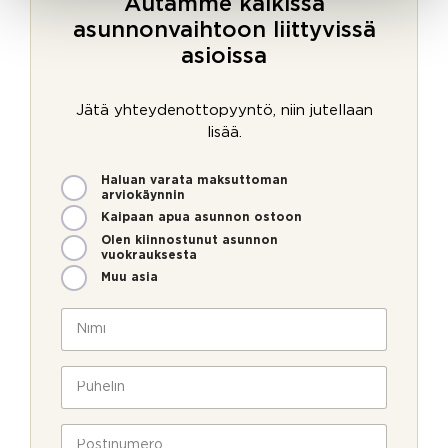
Autamme kaikissa
asunnonvaihtoon liittyvissä
asioissa
Jätä yhteydenottopyyntö, niin jutellaan
lisää.
M
Haluan varata maksuttoman
i
arviokäynnin
t
Kaipaan apua asunnon ostoon
e
Olen kiinnostunut asunnon
n
vuokrauksesta
v
Muu asia
o
S
i
N
ä
m
i
h
m
m
k
e
i
P
ö
o
*
u
p
l
h
o
l
e
P
s
a