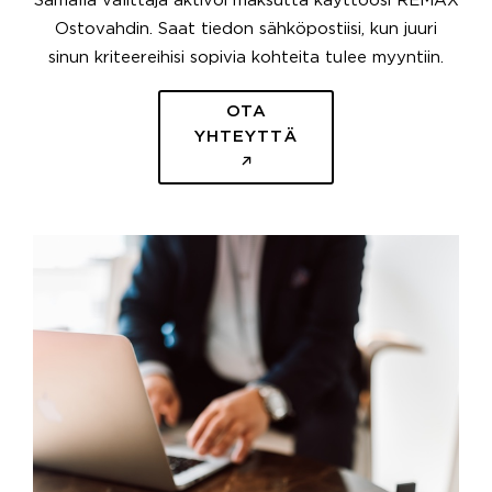
Samalla välittäjä aktivoi maksutta käyttöösi REMAX
Ostovahdin. Saat tiedon sähköpostiisi, kun juuri
sinun kriteereihisi sopivia kohteita tulee myyntiin.
OTA
YHTEYTTÄ