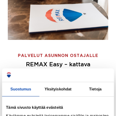
PALVELUT ASUNNON OSTAJALLE
REMAX Easy – kattava
palvelupaketti asunnon ostoon
REMAX Easy on palvelupakettimme asunnon
ostajille.
Tee ostotoimeksianto ja etsimme juuri
Suostumus
Yksityiskohdat
Tietoja
sinulle sopivan kodin, eikä sinun tarvitse nähdä
vaivaa sen löytämiseksi.
Tämä sivusto käyttää evästeitä
Hoidamme koko ostoprosessin puolestasi.
Käytämme evästeitä tarjoamamme sisällön ja mainosten