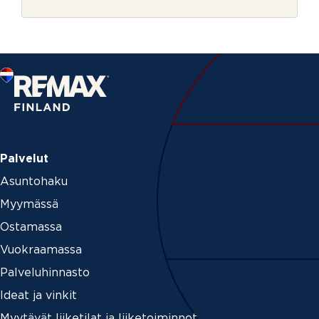
r
j
e
Palvelut
Asuntohaku
Myymässä
Ostamassa
Vuokraamassa
Palveluhinnasto
Ideat ja vinkit
Myytävät liiketilat ja liiketoiminnot