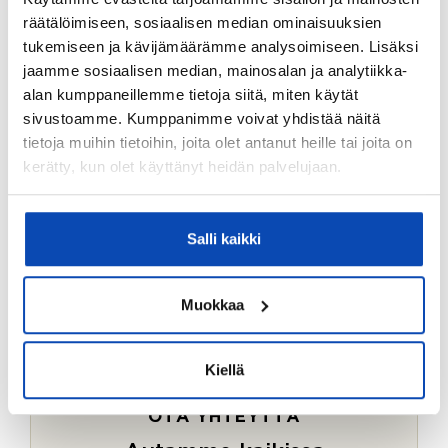
Ostotoimeksiantopalvelumme sopii myös esimerkiksi
räätälöimiseen, sosiaalisen median ominaisuuksien
sijoitus- ja vapaa-ajan asuntojen ostoon.
tukemiseen ja kävijämäärämme analysoimiseen. Lisäksi
jaamme sosiaalisen median, mainosalan ja analytiikka-
LUE LISÄÄ
alan kumppaneillemme tietoja siitä, miten käytät
sivustoamme. Kumppanimme voivat yhdistää näitä
tietoja muihin tietoihin, joita olet antanut heille tai joita on
kerätty, kun olet käyttänyt heidän palvelujaan.
Salli kaikki
Muokkaa
Kiellä
OTA YHTEYTTÄ