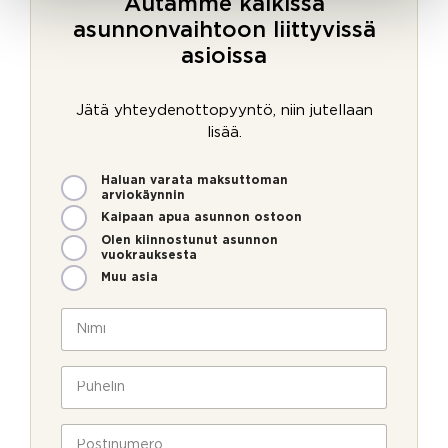
Autamme kaikissa
asunnonvaihtoon liittyvissä
asioissa
Jätä yhteydenottopyyntö, niin jutellaan
lisää.
M
P
Haluan varata maksuttoman
i
o
arviokäynnin
t
s
Kaipaan apua asunnon ostoon
e
t
Olen kiinnostunut asunnon
n
i
vuokrauksesta
v
n
Muu asia
o
u
i
m
N
m
e
i
m
r
m
e
o
i
P
o
U
*
u
l
u
h
l
t
e
P
a
i