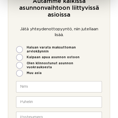
Autamme kaikissa
asunnonvaihtoon liittyvissä
asioissa
Jätä yhteydenottopyyntö, niin jutellaan
lisää.
M
Haluan varata maksuttoman
i
arviokäynnin
t
Kaipaan apua asunnon ostoon
e
Olen kiinnostunut asunnon
n
vuokrauksesta
v
Muu asia
o
i
N
m
i
m
m
e
i
P
o
*
u
l
h
P
l
e
P
u
a