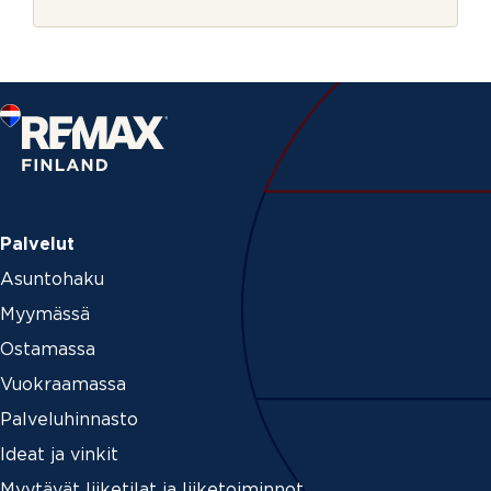
r
j
e
Palvelut
Asuntohaku
Myymässä
Ostamassa
Vuokraamassa
Palveluhinnasto
Ideat ja vinkit
Myytävät liiketilat ja liiketoiminnot