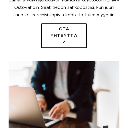
Samalla välittäjä aktivoi maksutta käyttöösi REMAX
Ostovahdin. Saat tiedon sähköpostiisi, kun juuri
sinun kriteereihisi sopivia kohteita tulee myyntiin.
OTA
YHTEYTTÄ