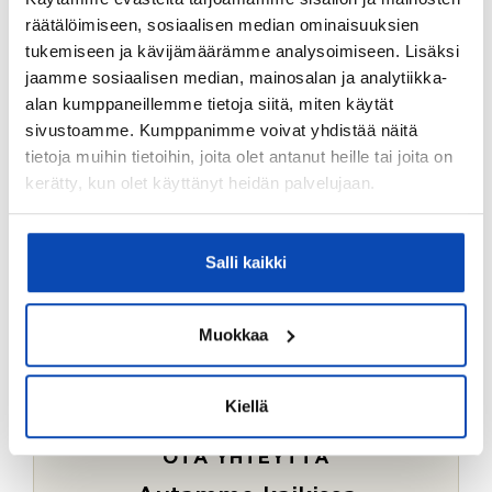
Ostotoimeksiantopalvelumme sopii myös esimerkiksi
räätälöimiseen, sosiaalisen median ominaisuuksien
sijoitus- ja vapaa-ajan asuntojen ostoon.
tukemiseen ja kävijämäärämme analysoimiseen. Lisäksi
jaamme sosiaalisen median, mainosalan ja analytiikka-
LUE LISÄÄ
alan kumppaneillemme tietoja siitä, miten käytät
sivustoamme. Kumppanimme voivat yhdistää näitä
tietoja muihin tietoihin, joita olet antanut heille tai joita on
kerätty, kun olet käyttänyt heidän palvelujaan.
Salli kaikki
Muokkaa
Kiellä
OTA YHTEYTTÄ