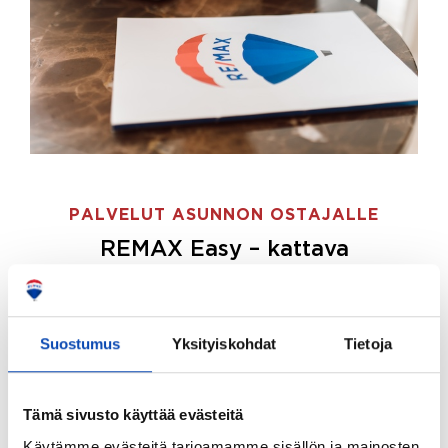
PALVELUT ASUNNON OSTAJALLE
REMAX Easy – kattava
palvelupaketti asunnon ostoon
REMAX Easy on palvelupakettimme asunnon
ostajille.
Tee ostotoimeksianto ja etsimme juuri
Suostumus
Yksityiskohdat
Tietoja
sinulle sopivan kodin, eikä sinun tarvitse nähdä
vaivaa sen löytämiseksi.
Tämä sivusto käyttää evästeitä
Hoidamme koko ostoprosessin puolestasi.
Käytämme evästeitä tarjoamamme sisällön ja mainosten