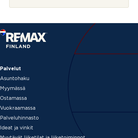
r
j
e
Palvelut
Asuntohaku
Myymässä
Ostamassa
Vuokraamassa
Palveluhinnasto
Ideat ja vinkit
Myytävät liiketilat ja liiketoiminnot