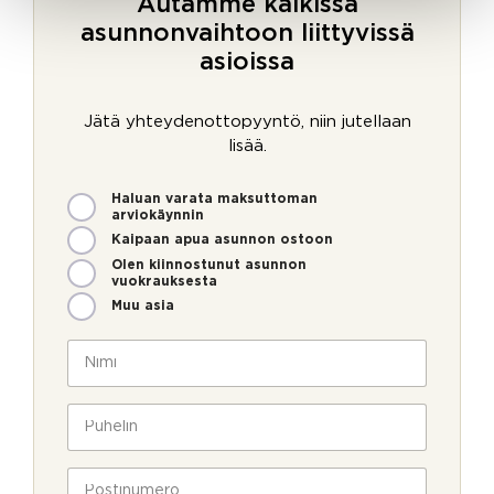
Autamme kaikissa
asunnonvaihtoon liittyvissä
asioissa
Jätä yhteydenottopyyntö, niin jutellaan
lisää.
M
Haluan varata maksuttoman
i
arviokäynnin
t
Kaipaan apua asunnon ostoon
e
Olen kiinnostunut asunnon
n
vuokrauksesta
v
Muu asia
o
i
N
m
i
m
m
e
i
P
o
*
u
l
h
l
e
P
a