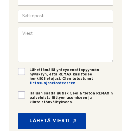
l
o
a
i
s
v
n
t
S
u
*
i
ä
k
n
h
s
u
k
V
i
m
ö
i
e
p
e
r
o
s
o
s
t
*
t
i
i
*
V
Lähettämällä yhteydenottopyynnön
a
hyväksyn, että REMAX käsittelee
henkilötietojasi. Olen tutustunut
h
tietosuojaselosteeseen
.
v
i
U
Haluan saada uutiskirjeellä tietoa REMAXin
s
u
palveluista liittyen asumiseen ja
t
kiinteistönvälitykseen.
t
*
u
i
*
s
s
*
*
k
LÄHETÄ VIESTI
i