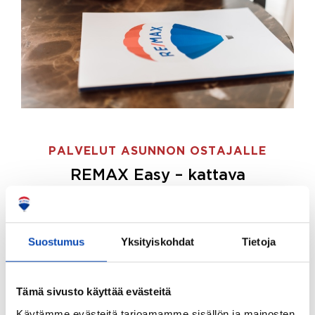
PALVELUT ASUNNON OSTAJALLE
REMAX Easy – kattava
palvelupaketti asunnon ostoon
REMAX Easy on palvelupakettimme asunnon
ostajille.
Tee ostotoimeksianto ja etsimme juuri
Suostumus
Yksityiskohdat
Tietoja
sinulle sopivan kodin, eikä sinun tarvitse nähdä
vaivaa sen löytämiseksi.
Tämä sivusto käyttää evästeitä
Hoidamme koko ostoprosessin puolestasi.
Käytämme evästeitä tarjoamamme sisällön ja mainosten