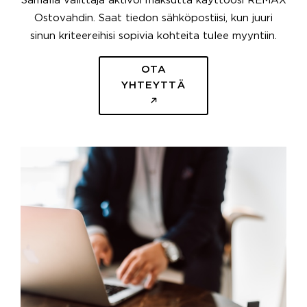
Samalla välittäjä aktivoi maksutta käyttöösi REMAX
Ostovahdin. Saat tiedon sähköpostiisi, kun juuri
sinun kriteereihisi sopivia kohteita tulee myyntiin.
OTA
YHTEYTTÄ