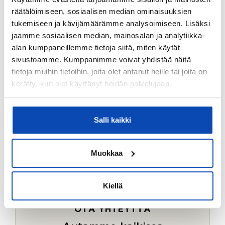
Ostotoimeksiantopalvelumme sopii myös esimerkiksi
räätälöimiseen, sosiaalisen median ominaisuuksien
sijoitus- ja vapaa-ajan asuntojen ostoon.
tukemiseen ja kävijämäärämme analysoimiseen. Lisäksi
jaamme sosiaalisen median, mainosalan ja analytiikka-
LUE LISÄÄ
alan kumppaneillemme tietoja siitä, miten käytät
sivustoamme. Kumppanimme voivat yhdistää näitä
tietoja muihin tietoihin, joita olet antanut heille tai joita on
kerätty, kun olet käyttänyt heidän palvelujaan.
Salli kaikki
Muokkaa
Kiellä
OTA YHTEYTTÄ