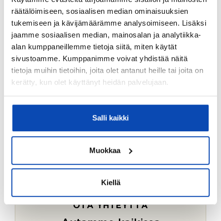
Ostotoimeksiantopalvelumme sopii myös esimerkiksi
räätälöimiseen, sosiaalisen median ominaisuuksien
sijoitus- ja vapaa-ajan asuntojen ostoon.
tukemiseen ja kävijämäärämme analysoimiseen. Lisäksi
jaamme sosiaalisen median, mainosalan ja analytiikka-
LUE LISÄÄ
alan kumppaneillemme tietoja siitä, miten käytät
sivustoamme. Kumppanimme voivat yhdistää näitä
tietoja muihin tietoihin, joita olet antanut heille tai joita on
kerätty, kun olet käyttänyt heidän palvelujaan.
Salli kaikki
Muokkaa
Kiellä
OTA YHTEYTTÄ