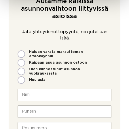
Autamme kaikissa
asunnonvaihtoon liittyvissä
asioissa
Jätä yhteydenottopyyntö, niin jutellaan
lisää.
M
Haluan varata maksuttoman
i
arviokäynnin
t
Kaipaan apua asunnon ostoon
e
Olen kiinnostunut asunnon
n
vuokrauksesta
v
Muu asia
o
i
N
m
i
m
m
e
i
P
o
*
u
l
h
l
e
P
a