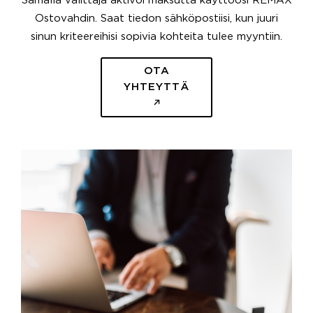
Samalla välittäjä aktivoi maksutta käyttöösi REMAX
Ostovahdin. Saat tiedon sähköpostiisi, kun juuri
sinun kriteereihisi sopivia kohteita tulee myyntiin.
OTA
YHTEYTTÄ