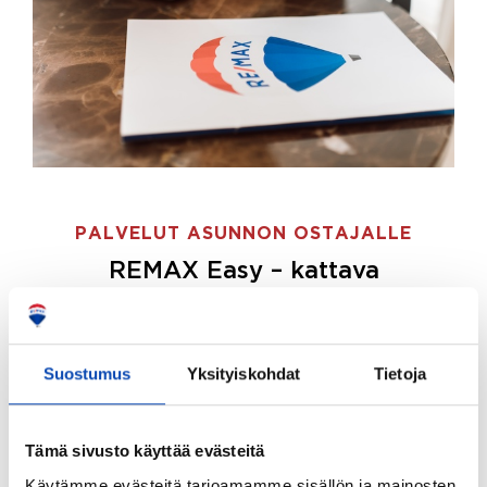
PALVELUT ASUNNON OSTAJALLE
REMAX Easy – kattava
palvelupaketti asunnon ostoon
REMAX Easy on palvelupakettimme asunnon
ostajille.
Tee ostotoimeksianto ja etsimme juuri
Suostumus
Yksityiskohdat
Tietoja
sinulle sopivan kodin, eikä sinun tarvitse nähdä
vaivaa sen löytämiseksi.
Tämä sivusto käyttää evästeitä
Hoidamme koko ostoprosessin puolestasi.
Käytämme evästeitä tarjoamamme sisällön ja mainosten