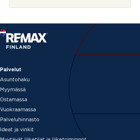
r
_
j
i
e
d
*
M
i
t
e
n
Palvelut
Asuntohaku
Myymässä
Ostamassa
Vuokraamassa
Palveluhinnasto
Ideat ja vinkit
Myytävät liiketilat ja liiketoiminnot