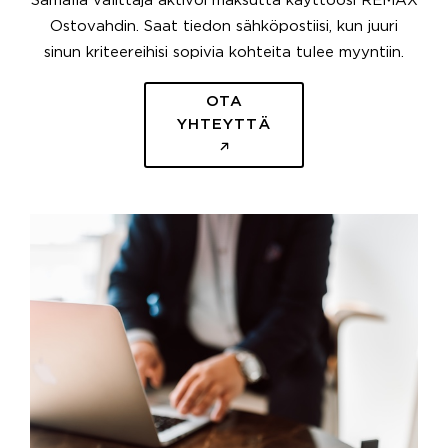
Samalla välittäjä aktivoi maksutta käyttöösi REMAX
Ostovahdin. Saat tiedon sähköpostiisi, kun juuri
sinun kriteereihisi sopivia kohteita tulee myyntiin.
OTA
YHTEYTTÄ