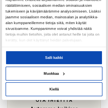
Ostotoimeksiantopalvelumme sopii myös esimerkiksi
räätälöimiseen, sosiaalisen median ominaisuuksien
sijoitus- ja vapaa-ajan asuntojen ostoon.
tukemiseen ja kävijämäärämme analysoimiseen. Lisäksi
jaamme sosiaalisen median, mainosalan ja analytiikka-
LUE LISÄÄ
alan kumppaneillemme tietoja siitä, miten käytät
sivustoamme. Kumppanimme voivat yhdistää näitä
tietoja muihin tietoihin, joita olet antanut heille tai joita on
kerätty, kun olet käyttänyt heidän palvelujaan.
Salli kaikki
Muokkaa
Kiellä
OTA YHTEYTTÄ