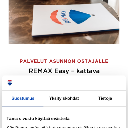
PALVELUT ASUNNON OSTAJALLE
REMAX Easy – kattava
palvelupaketti asunnon ostoon
REMAX Easy on palvelupakettimme asunnon
ostajille.
Tee ostotoimeksianto ja etsimme juuri
Suostumus
Yksityiskohdat
Tietoja
sinulle sopivan kodin, eikä sinun tarvitse nähdä
vaivaa sen löytämiseksi.
Tämä sivusto käyttää evästeitä
Hoidamme koko ostoprosessin puolestasi.
Käytämme evästeitä tarjoamamme sisällön ja mainosten