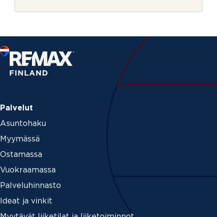
r
j
e
Palvelut
Asuntohaku
Myymässä
Ostamassa
Vuokraamassa
Palveluhinnasto
Ideat ja vinkit
Myytävät liiketilat ja liiketoiminnot