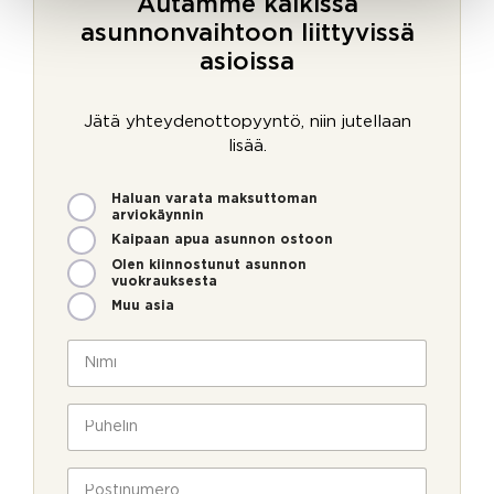
Autamme kaikissa
asunnonvaihtoon liittyvissä
asioissa
Jätä yhteydenottopyyntö, niin jutellaan
lisää.
M
Haluan varata maksuttoman
i
arviokäynnin
t
Kaipaan apua asunnon ostoon
e
Olen kiinnostunut asunnon
n
vuokrauksesta
v
Muu asia
o
i
N
m
i
m
m
e
i
P
o
*
u
l
h
l
e
P
a