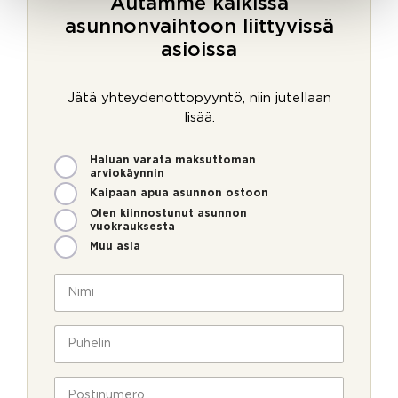
Autamme kaikissa
asunnonvaihtoon liittyvissä
asioissa
Jätä yhteydenottopyyntö, niin jutellaan
lisää.
M
Haluan varata maksuttoman
i
arviokäynnin
t
Kaipaan apua asunnon ostoon
e
Olen kiinnostunut asunnon
n
vuokrauksesta
v
Muu asia
o
i
N
m
i
m
m
e
i
P
o
*
u
l
h
l
e
P
a