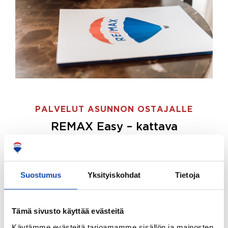
PALVELUT ASUNNON OSTAJALLE
REMAX Easy – kattava
palvelupaketti asunnon ostoon
REMAX Easy on palvelupakettimme asunnon
ostajille.
Tee ostotoimeksianto ja etsimme juuri
Suostumus
Yksityiskohdat
Tietoja
sinulle sopivan kodin, eikä sinun tarvitse nähdä
vaivaa sen löytämiseksi.
Tämä sivusto käyttää evästeitä
Hoidamme koko ostoprosessin puolestasi.
Käytämme evästeitä tarjoamamme sisällön ja mainosten