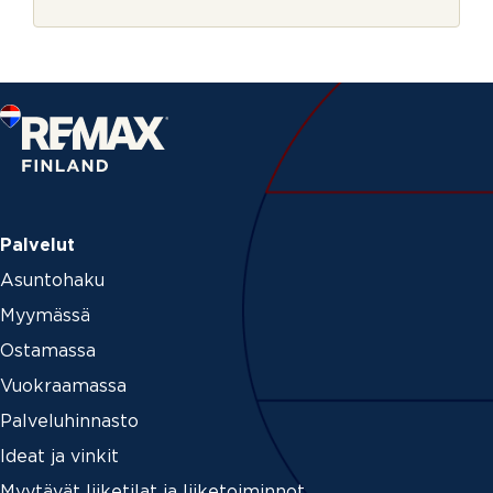
r
ö
j
p
e
o
s
t
i
Palvelut
Asuntohaku
Myymässä
Ostamassa
Vuokraamassa
Palveluhinnasto
Ideat ja vinkit
Myytävät liiketilat ja liiketoiminnot