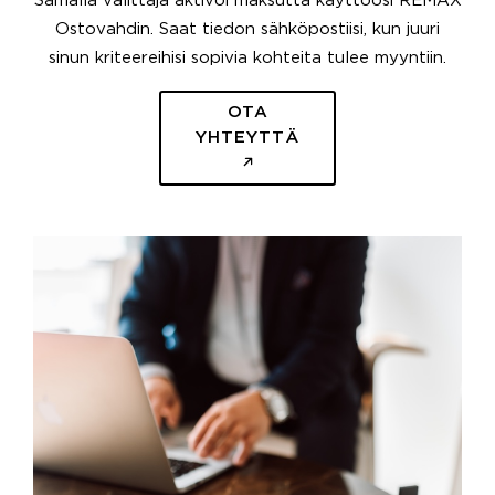
Samalla välittäjä aktivoi maksutta käyttöösi REMAX
Ostovahdin. Saat tiedon sähköpostiisi, kun juuri
sinun kriteereihisi sopivia kohteita tulee myyntiin.
OTA
YHTEYTTÄ