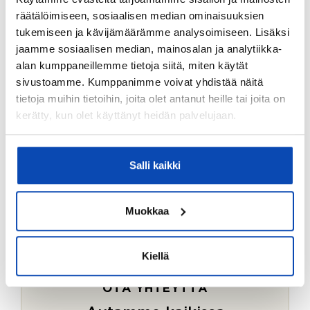
Ostotoimeksiantopalvelumme sopii myös esimerkiksi
räätälöimiseen, sosiaalisen median ominaisuuksien
sijoitus- ja vapaa-ajan asuntojen ostoon.
tukemiseen ja kävijämäärämme analysoimiseen. Lisäksi
jaamme sosiaalisen median, mainosalan ja analytiikka-
LUE LISÄÄ
alan kumppaneillemme tietoja siitä, miten käytät
sivustoamme. Kumppanimme voivat yhdistää näitä
tietoja muihin tietoihin, joita olet antanut heille tai joita on
kerätty, kun olet käyttänyt heidän palvelujaan.
Salli kaikki
Muokkaa
Kiellä
OTA YHTEYTTÄ