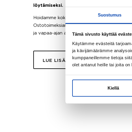
löytämiseksi.
Suostumus
Hoidamme koko ostoprosessin puolestasi.
Ostotoimeksiantopalvelumme sopii myös esimer
ja vapaa-ajan asuntojen ostoon.
Tämä sivusto käyttää eväste
Käytämme evästeitä tarjoama
ja kävijämäärämme analysoim
kumppaneillemme tietoja siitä
LUE LISÄÄ
olet antanut heille tai joita o
Kiellä