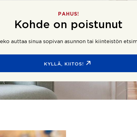
PAHUS!
Kohde on poistunut
ko auttaa sinua sopivan asunnon tai kiinteistön etsim
KYLLÄ, KIITOS!