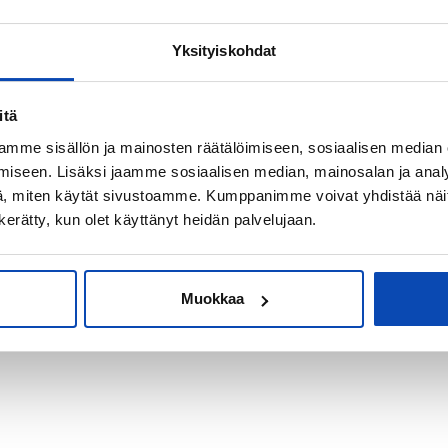
Yksityiskohdat
kiksi sijoitus-
itä
mme sisällön ja mainosten räätälöimiseen, sosiaalisen median
iseen. Lisäksi jaamme sosiaalisen median, mainosalan ja analy
, miten käytät sivustoamme. Kumppanimme voivat yhdistää näitä t
n kerätty, kun olet käyttänyt heidän palvelujaan.
Muokkaa