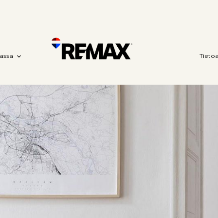
assa
Tieto