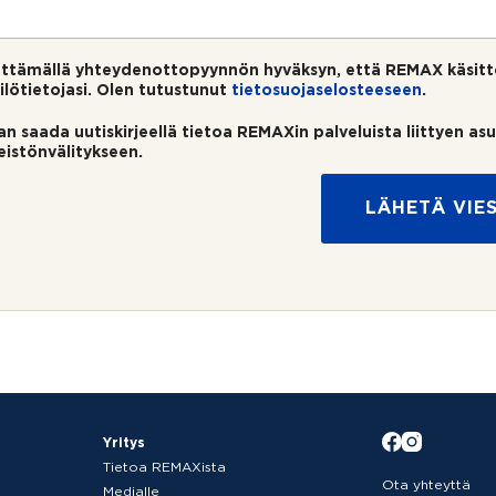
ttämällä yhteydenottopyynnön hyväksyn, että REMAX käsitt
ilötietojasi. Olen tutustunut
tietosuojaselosteeseen
.
an saada uutiskirjeellä tietoa REMAXin palveluista liittyen as
teistönvälitykseen.
LÄHETÄ VIES
Yritys
Tietoa REMAXista
Ota yhteyttä
Medialle