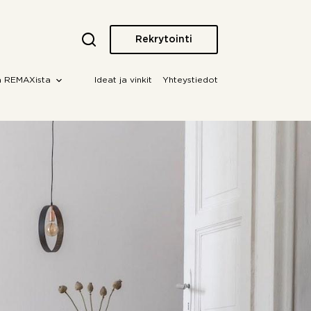
Rekrytointi
a REMAXista
Ideat ja vinkit
Yhteystiedot