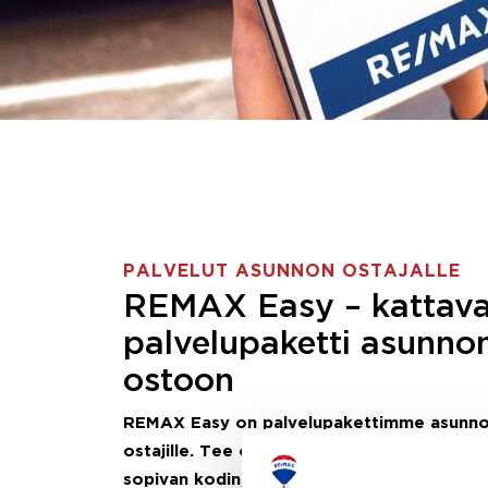
PALVELUT ASUNNON OSTAJALLE
REMAX Easy – kattav
palvelupaketti asunno
ostoon
REMAX Easy on palvelupakettimme asunn
ostajille.
Tee ostotoimeksianto ja etsimme j
sopivan kodin, eikä sinun tarvitse nähdä va