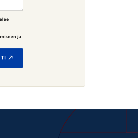
elee
umiseen ja
TI