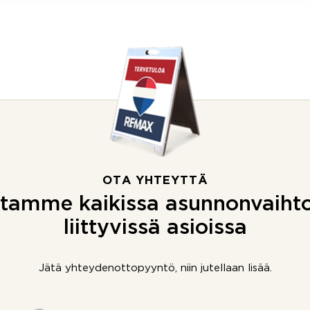
OTA YHTEYTTÄ
tamme kaikissa asunnonvaiht
liittyvissä asioissa
Jätä yhteydenottopyyntö, niin jutellaan lisää.