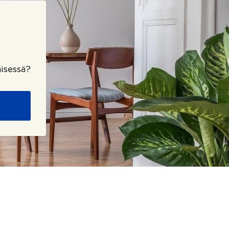
isessä?