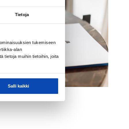
Tietoja
 ominaisuuksien tukemiseen
tiikka-alan
ietoja muihin tietoihin, joita
Salli kaikki