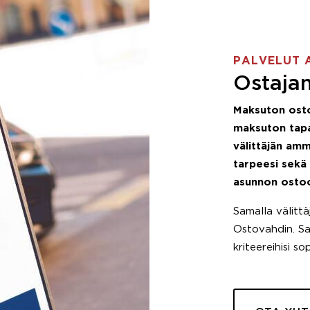
PALVELUT 
Ostajan
Maksuton ost
maksuton tapa
välittäjän amm
tarpeesi sekä
asunnon osto
Samalla välitt
Ostovahdin. Saa
kriteereihisi so