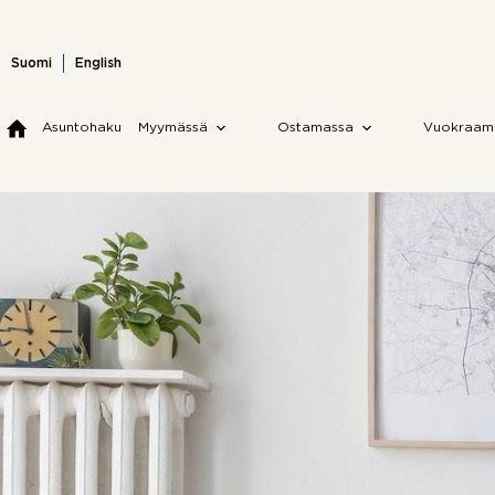
Skip
to
content
Suomi
English
Asuntohaku
Myymässä
Ostamassa
Vuokraam