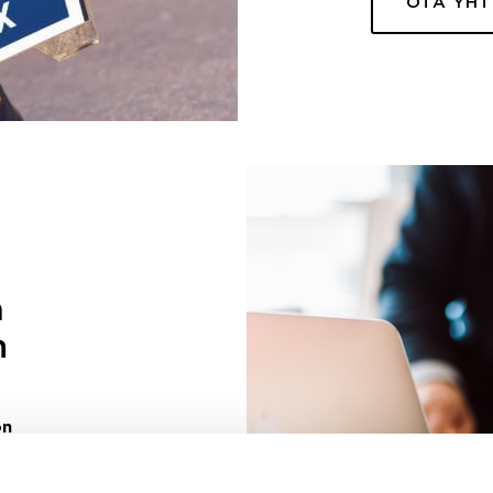
OTA YH
a
n
on
uuri sinulle
ivaa sen