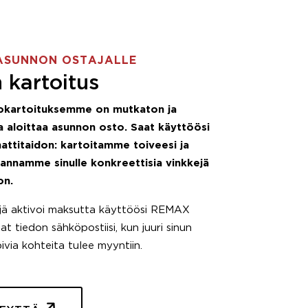
ASUNNON OSTAJALLE
 kartoitus
okartoituksemme on mutkaton ja
 aloittaa asunnon osto. Saat käyttöösi
attitaidon: kartoitamme toiveesi ja
 annamme sinulle konkreettisia vinkkejä
on.
äjä aktivoi maksutta käyttöösi REMAX
t tiedon sähköpostiisi, kun juuri sinun
pivia kohteita tulee myyntiin.