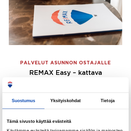
PALVELUT ASUNNON OSTAJALLE
REMAX Easy – kattava
palvelupaketti asunnon ostoon
REMAX Easy on palvelupakettimme asunnon
ostajille.
Tee ostotoimeksianto ja etsimme juuri
Suostumus
Yksityiskohdat
Tietoja
sinulle sopivan kodin, eikä sinun tarvitse nähdä
vaivaa sen löytämiseksi.
Tämä sivusto käyttää evästeitä
Hoidamme koko ostoprosessin puolestasi.
Käytämme evästeitä tarjoamamme sisällön ja mainosten