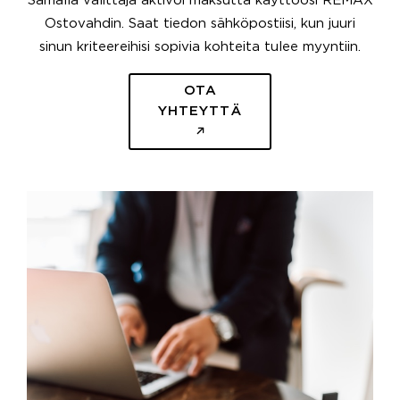
Samalla välittäjä aktivoi maksutta käyttöösi REMAX
Ostovahdin. Saat tiedon sähköpostiisi, kun juuri
sinun kriteereihisi sopivia kohteita tulee myyntiin.
OTA
YHTEYTTÄ