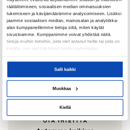
Ostotoimeksiantopalvelumme sopii myös esimerkiksi
räätälöimiseen, sosiaalisen median ominaisuuksien
sijoitus- ja vapaa-ajan asuntojen ostoon.
tukemiseen ja kävijämäärämme analysoimiseen. Lisäksi
jaamme sosiaalisen median, mainosalan ja analytiikka-
LUE LISÄÄ
alan kumppaneillemme tietoja siitä, miten käytät
sivustoamme. Kumppanimme voivat yhdistää näitä
tietoja muihin tietoihin, joita olet antanut heille tai joita on
kerätty, kun olet käyttänyt heidän palvelujaan.
Salli kaikki
Muokkaa
Kiellä
OTA YHTEYTTÄ