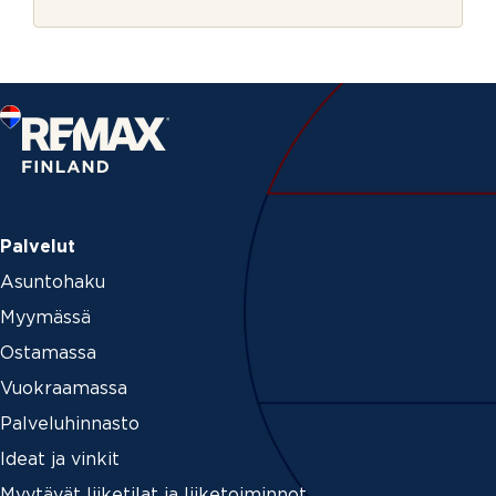
r
m
j
e
e
Palvelut
Asuntohaku
Myymässä
Ostamassa
Vuokraamassa
Palveluhinnasto
Ideat ja vinkit
Myytävät liiketilat ja liiketoiminnot