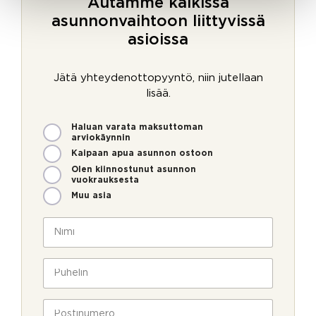
Autamme kaikissa
asunnonvaihtoon liittyvissä
asioissa
Jätä yhteydenottopyyntö, niin jutellaan
lisää.
M
Haluan varata maksuttoman
i
arviokäynnin
t
Kaipaan apua asunnon ostoon
e
Olen kiinnostunut asunnon
n
vuokrauksesta
v
Muu asia
o
i
N
m
i
m
m
e
i
P
o
*
u
l
h
l
e
P
a