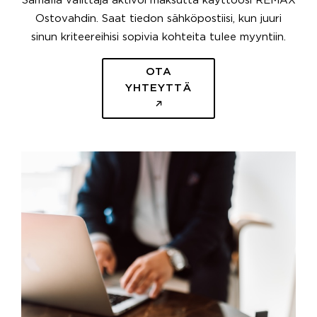
Samalla välittäjä aktivoi maksutta käyttöösi REMAX
Ostovahdin. Saat tiedon sähköpostiisi, kun juuri
sinun kriteereihisi sopivia kohteita tulee myyntiin.
OTA
YHTEYTTÄ