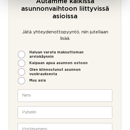
Autamme kaikissa
asunnonvaihtoon liittyvissä
asioissa
Jätä yhteydenottopyyntö, niin jutellaan
lisää.
M
Haluan varata maksuttoman
i
arviokäynnin
t
Kaipaan apua asunnon ostoon
e
Olen kiinnostunut asunnon
n
vuokrauksesta
v
Muu asia
o
i
N
m
i
m
m
e
i
P
o
*
u
l
h
l
e
P
a