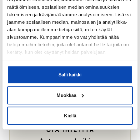
Ostotoimeksiantopalvelumme sopii myös esimerkiksi
räätälöimiseen, sosiaalisen median ominaisuuksien
sijoitus- ja vapaa-ajan asuntojen ostoon.
tukemiseen ja kävijämäärämme analysoimiseen. Lisäksi
jaamme sosiaalisen median, mainosalan ja analytiikka-
LUE LISÄÄ
alan kumppaneillemme tietoja siitä, miten käytät
sivustoamme. Kumppanimme voivat yhdistää näitä
tietoja muihin tietoihin, joita olet antanut heille tai joita on
kerätty, kun olet käyttänyt heidän palvelujaan.
Salli kaikki
Muokkaa
Kiellä
OTA YHTEYTTÄ