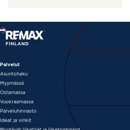
r
i
j
M
e
i
t
e
n
V
i
e
s
t
i
Palvelut
Asuntohaku
Myymässä
Ostamassa
Vuokraamassa
Palveluhinnasto
Ideat ja vinkit
Myytävät liiketilat ja liiketoiminnot