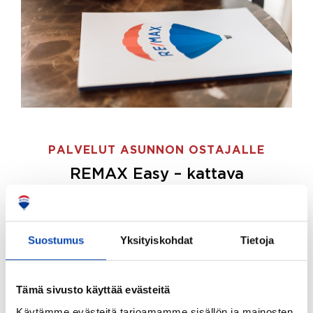
PALVELUT ASUNNON OSTAJALLE
REMAX Easy – kattava
palvelupaketti asunnon ostoon
REMAX Easy on palvelupakettimme asunnon
ostajille.
Tee ostotoimeksianto ja etsimme juuri
Suostumus
Yksityiskohdat
Tietoja
sinulle sopivan kodin, eikä sinun tarvitse nähdä
vaivaa sen löytämiseksi.
Tämä sivusto käyttää evästeitä
Hoidamme koko ostoprosessin puolestasi.
Käytämme evästeitä tarjoamamme sisällön ja mainosten