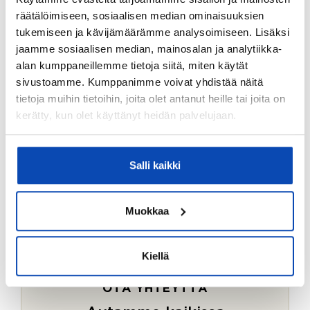
Ostotoimeksiantopalvelumme sopii myös esimerkiksi
räätälöimiseen, sosiaalisen median ominaisuuksien
sijoitus- ja vapaa-ajan asuntojen ostoon.
tukemiseen ja kävijämäärämme analysoimiseen. Lisäksi
jaamme sosiaalisen median, mainosalan ja analytiikka-
LUE LISÄÄ
alan kumppaneillemme tietoja siitä, miten käytät
sivustoamme. Kumppanimme voivat yhdistää näitä
tietoja muihin tietoihin, joita olet antanut heille tai joita on
kerätty, kun olet käyttänyt heidän palvelujaan.
Salli kaikki
Muokkaa
Kiellä
OTA YHTEYTTÄ