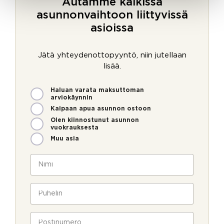
Autamme kaikissa
asunnonvaihtoon liittyvissä
asioissa
Jätä yhteydenottopyyntö, niin jutellaan
lisää.
M
Haluan varata maksuttoman
i
arviokäynnin
t
Kaipaan apua asunnon ostoon
e
Olen kiinnostunut asunnon
n
vuokrauksesta
v
Muu asia
o
i
N
m
i
m
m
V
e
i
P
a
o
*
u
h
l
h
v
l
e
P
i
a