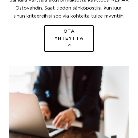
Samalla välittäjä aktivoi maksutta käyttöösi REMAX
Ostovahdin. Saat tiedon sähköpostiisi, kun juuri
sinun kriteereihisi sopivia kohteita tulee myyntiin.
OTA
YHTEYTTÄ