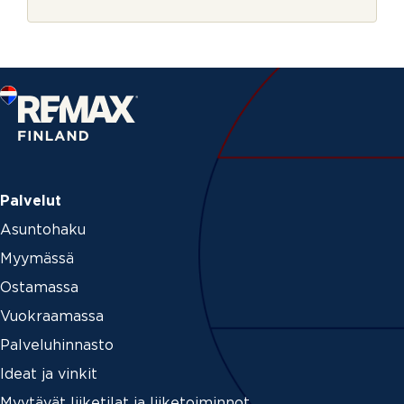
r
j
e
Palvelut
Asuntohaku
Myymässä
Ostamassa
Vuokraamassa
Palveluhinnasto
Ideat ja vinkit
Myytävät liiketilat ja liiketoiminnot