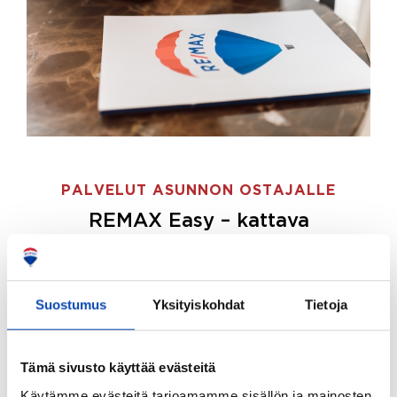
PALVELUT ASUNNON OSTAJALLE
REMAX Easy – kattava
palvelupaketti asunnon ostoon
REMAX Easy on palvelupakettimme asunnon
ostajille.
Tee ostotoimeksianto ja etsimme juuri
Suostumus
Yksityiskohdat
Tietoja
sinulle sopivan kodin, eikä sinun tarvitse nähdä
vaivaa sen löytämiseksi.
Tämä sivusto käyttää evästeitä
Hoidamme koko ostoprosessin puolestasi.
Käytämme evästeitä tarjoamamme sisällön ja mainosten