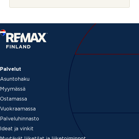
r
j
e
Palvelut
Asuntohaku
Myymässä
Ostamassa
Vuokraamassa
Palveluhinnasto
Ideat ja vinkit
Myytävät liiketilat ja liiketoiminnot