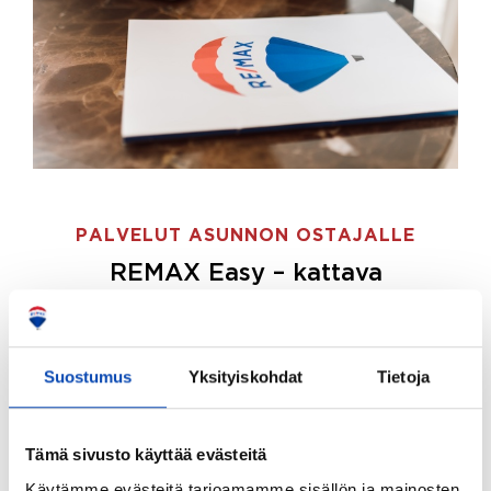
PALVELUT ASUNNON OSTAJALLE
REMAX Easy – kattava
palvelupaketti asunnon ostoon
REMAX Easy on palvelupakettimme asunnon
ostajille.
Tee ostotoimeksianto ja etsimme juuri
Suostumus
Yksityiskohdat
Tietoja
sinulle sopivan kodin, eikä sinun tarvitse nähdä
vaivaa sen löytämiseksi.
Tämä sivusto käyttää evästeitä
Hoidamme koko ostoprosessin puolestasi.
Käytämme evästeitä tarjoamamme sisällön ja mainosten