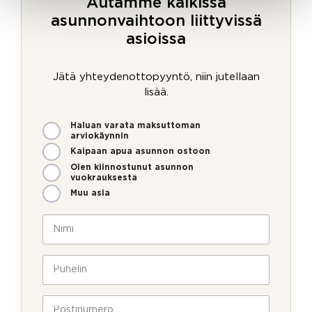
Autamme kaikissa
asunnonvaihtoon liittyvissä
asioissa
Jätä yhteydenottopyyntö, niin jutellaan
lisää.
M
o
Haluan varata maksuttoman
i
l
arviokäynnin
t
l
Kaipaan apua asunnon ostoon
e
a
Olen kiinnostunut asunnon
n
a
vuokrauksesta
v
g
Muu asia
o
e
i
n
N
m
t
i
m
_
m
e
e
i
P
o
m
*
u
l
a
h
l
i
e
P
a
l