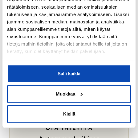
Ostotoimeksiantopalvelumme sopii myös esimerkiksi
räätälöimiseen, sosiaalisen median ominaisuuksien
sijoitus- ja vapaa-ajan asuntojen ostoon.
tukemiseen ja kävijämäärämme analysoimiseen. Lisäksi
jaamme sosiaalisen median, mainosalan ja analytiikka-
LUE LISÄÄ
alan kumppaneillemme tietoja siitä, miten käytät
sivustoamme. Kumppanimme voivat yhdistää näitä
tietoja muihin tietoihin, joita olet antanut heille tai joita on
kerätty, kun olet käyttänyt heidän palvelujaan.
Salli kaikki
Muokkaa
Kiellä
OTA YHTEYTTÄ