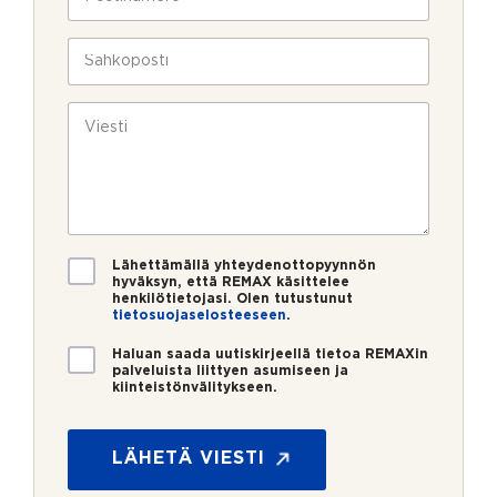
l
o
a
i
s
v
n
t
S
u
*
i
ä
k
n
h
s
u
k
V
i
m
ö
i
e
p
e
r
o
s
o
s
t
*
t
i
i
*
V
Lähettämällä yhteydenottopyynnön
a
hyväksyn, että REMAX käsittelee
henkilötietojasi. Olen tutustunut
h
tietosuojaselosteeseen
.
v
i
U
Haluan saada uutiskirjeellä tietoa REMAXin
s
u
palveluista liittyen asumiseen ja
t
kiinteistönvälitykseen.
t
u
i
s
s
*
k
LÄHETÄ VIESTI
i