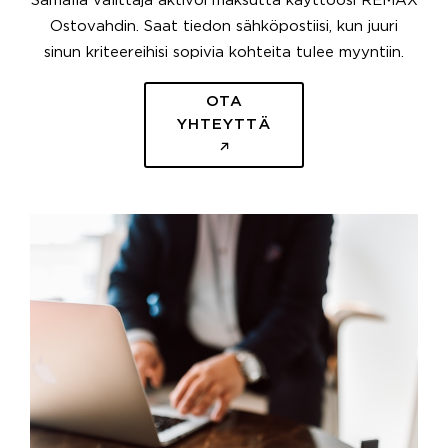
Samalla välittäjä aktivoi maksutta käyttöösi REMAX
Ostovahdin. Saat tiedon sähköpostiisi, kun juuri
sinun kriteereihisi sopivia kohteita tulee myyntiin.
OTA
YHTEYTTÄ