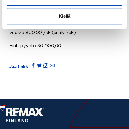
työpistettä ja erillinen hoitohuone.
Kiellä
Neliöt 50
Vuokra 800,00 /kk (ei alv. rek.)
Hintapyyntö 30 000,00
Jaa linkki