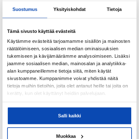
n
ö
i
p
u
p
e
Suostumus
Yksityiskohdat
Tietoja
o
m
o
s
s
e
s
t
t
r
t
i
i
Tämä sivusto käyttää evästeitä
o
i
*
*
T
Haluan, että REMAX-välittäjä on minuun
Käytämme evästeitä tarjoamamme sisällön ja mainosten
yhteydessä. Olen tutustunut REMAXin
i
tietosuojaselosteeseen
.
räätälöimiseen, sosiaalisen median ominaisuuksien
e
tukemiseen ja kävijämäärämme analysoimiseen. Lisäksi
t
o
jaamme sosiaalisen median, mainosalan ja analytiikka-
LÄHETÄ VIESTI
s
alan kumppaneillemme tietoja siitä, miten käytät
u
sivustoamme. Kumppanimme voivat yhdistää näitä
o
tietoja muihin tietoihin, joita olet antanut heille tai joita on
j
Kauneushoitola Töölössä
a
kerätty, kun olet käyttänyt heidän palvelujaan.
*
Myytävänä kauneushoitolan liiketoiminta
Salli kaikki
Tyylikäs liiketila on remontoitu syksyllä 2023.
Kauneushoitolalla on vakioasiakaskunta ja
kauppaan sisältyvät nimi, verkkosivut ja sosiaalisen
Muokkaa
median kanavat. Tilassa on nyt 4 ripsiteknikon