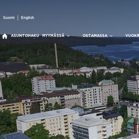
Skip
to
content
Suomi
English
ASUNTOHAKU
MYYMÄSSÄ
OSTAMASSA
VUOK