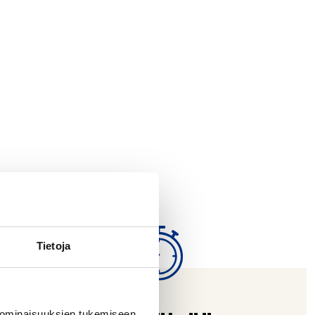
Tietoja
 ominaisuuksien tukemiseen