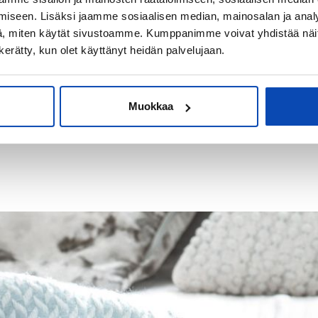
1 847 €
iseen. Lisäksi jaamme sosiaalisen median, mainosalan ja analy
, miten käytät sivustoamme. Kumppanimme voivat yhdistää näitä t
KESKIMÄÄRÄINEN
n kerätty, kun olet käyttänyt heidän palvelujaan.
NELIÖHINTA
Muokkaa
e:
KVKL Hintaseurantapalvelu
, käytetyt kerrostaloasunnot