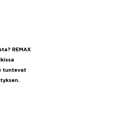
usta? REMAX
ikissa
e tuntevat
ityksen.