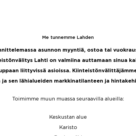
Me tunnemme Lahden
nnittelemassa asunnon myyntiä, ostoa tai vuokra
eistönvälitys Lahti on valmiina auttamaan sinua ka
ppaan liittyvissä asioissa.
Kiinteistönvälittäjämm
ja sen lähialueiden markkinatilanteen ja hintakeh
Toimimme muun muassa seuraavilla alueilla:
Keskustan alue
Karisto