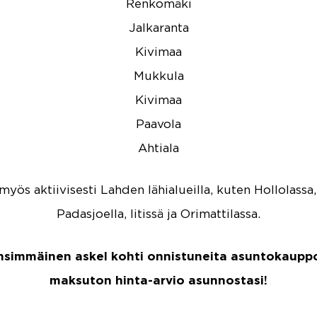
Renkomäki
Jalkaranta
Kivimaa
Mukkula
Kivimaa
Paavola
Ahtiala
ös aktiivisesti Lahden lähialueilla, kuten Hollolassa,
Padasjoella, Iitissä ja Orimattilassa.
ensimmäinen askel kohti onnistuneita asuntokauppoj
maksuton hinta-arvio asunnostasi!