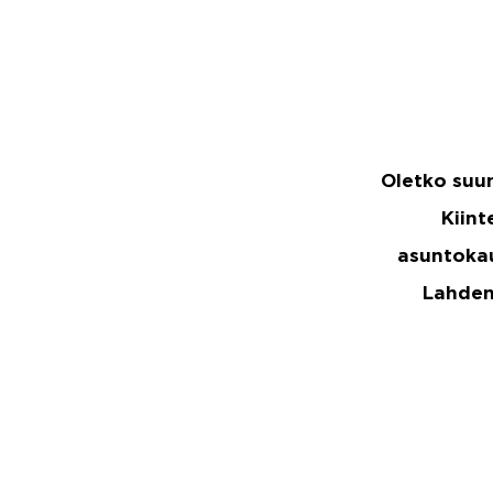
Oletko suu
Kiint
asuntokau
Lahden 