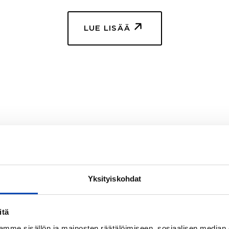
LUE LISÄÄ
Asuntomarkkinatietoa Lahdesta (2022)
Yksityiskohdat
itä
mme sisällön ja mainosten räätälöimiseen, sosiaalisen median