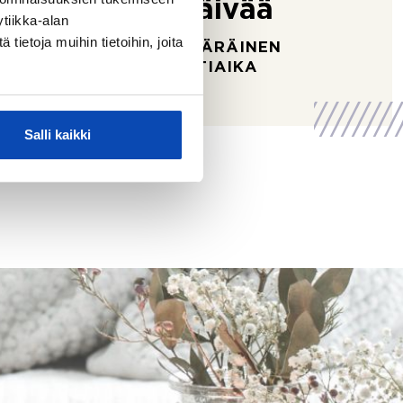
94 päivää
tiikka-alan
ietoja muihin tietoihin, joita
KESKIMÄÄRÄINEN
MYYNTIAIKA
Salli kaikki
 2023