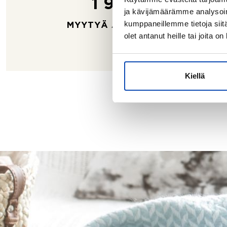
1 933
ja kävijämäärämme analysoim
kumppaneillemme tietoja siitä
MYYTYÄ ASUNTOA
olet antanut heille tai joita o
Kiellä
Lähd