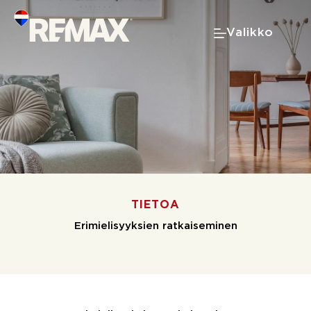
Skip
to
Valikko
content
TIETOA
Erimielisyyksien ratkaiseminen