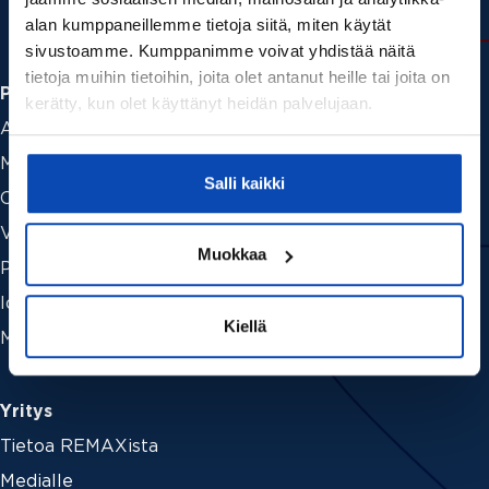
alan kumppaneillemme tietoja siitä, miten käytät
sivustoamme. Kumppanimme voivat yhdistää näitä
tietoja muihin tietoihin, joita olet antanut heille tai joita on
Palvelut
kerätty, kun olet käyttänyt heidän palvelujaan.
Asuntohaku
Myymässä
Salli kaikki
Ostamassa
Vuokraamassa
Muokkaa
Palveluhinnasto
Ideat ja vinkit
Kiellä
Myytävät liiketilat ja liiketoiminnot
Yritys
Tietoa REMAXista
Medialle