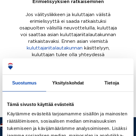
Erimielisyyksien ratkaiseminen
Jos välitysliikkeen ja kuluttajan välistä
erimielisyyttä ei saada ratkaistuksi
osapuolten välisillä neuvotteluilla, kuluttaja
voi saattaa asian kuluttajariitalautakunnan
ratkaistavaksi. Ennen asian viemistä
kuluttajariitalautakunnan
käsittelyyn,
kuluttajan tulee olla yhteydessä
maistraattien
kuluttajaneuvontaan.
Suostumus
Yksityiskohdat
Tietoja
Tämä sivusto käyttää evästeitä
Käytämme evästeitä tarjoamamme sisällön ja mainosten
räätälöimiseen, sosiaalisen median ominaisuuksien
tukemiseen ja kävijämäärämme analysoimiseen. Lisäksi
jaamme sosiaalisen median, mainosalan ja analytiikka-