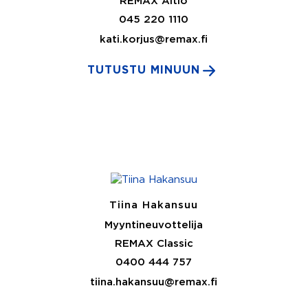
REMAX Aitio
045 220 1110
kati.korjus@remax.fi
TUTUSTU MINUUN
Tiina Hakansuu
Myyntineuvottelija
REMAX Classic
0400 444 757
tiina.hakansuu@remax.fi