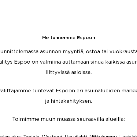
Me tunnemme Espoon
uunnittelemassa asunnon myyntiä, ostoa tai vuokraus
välitys Espoo on valmiina auttamaan sinua kaikissa as
liittyvissä asioissa.
välittäjämme tuntevat Espoon eri asuinalueiden markk
ja hintakehityksen.
Toimimme muun muassa seuraavilla alueilla: