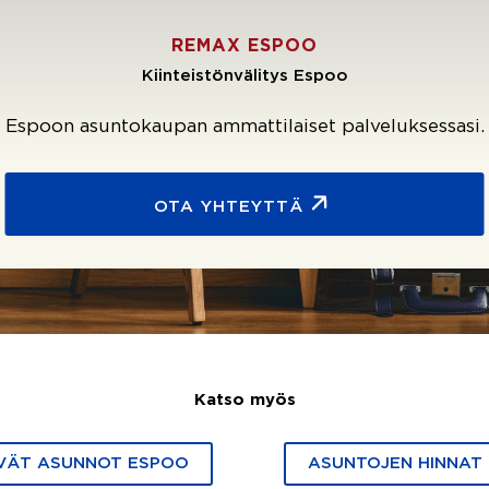
REMAX ESPOO
Kiinteistönvälitys Espoo
Espoon asuntokaupan ammattilaiset palveluksessasi.
OTA YHTEYTTÄ
Katso myös
VÄT ASUNNOT ESPOO
ASUNTOJEN HINNAT