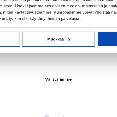
iseen. Lisäksi jaamme sosiaalisen median, mainosalan ja analy
, miten käytät sivustoamme. Kumppanimme voivat yhdistää näitä t
n kerätty, kun olet käyttänyt heidän palvelujaan.
e:
KVKL Hintaseurantapalvelu
, käytetyt kerrostaloasunnot
Muokkaa
Välittäjämme