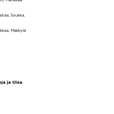
hti, Mankkaa
aitaa, Soukka,
rkkaa, Mäkkylä
a ja tilaa