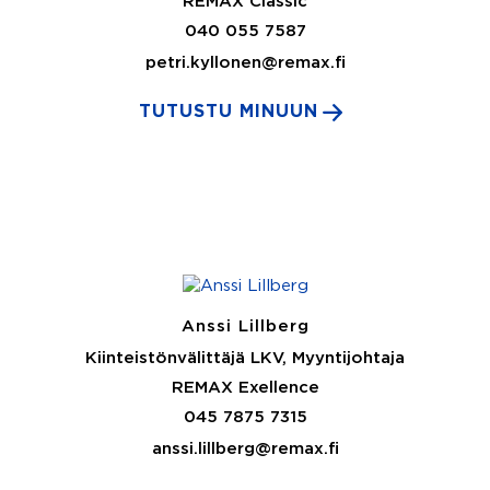
REMAX Classic
040 055 7587
petri.kyllonen@remax.fi
TUTUSTU MINUUN
Anssi Lillberg
Kiinteistönvälittäjä LKV, Myyntijohtaja
REMAX Exellence
045 7875 7315
anssi.lillberg@remax.fi