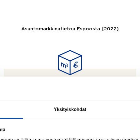
Asuntomarkkinatietoa Espoosta (2022)
4 149 €
Yksityiskohdat
itä
KESKIMÄÄRÄINEN
mme sisällön ja mainosten räätälöimiseen, sosiaalisen median
NELIÖHINTA