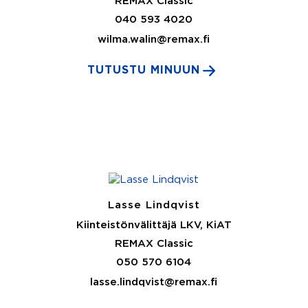
REMAX Classic
040 593 4020
wilma.walin@remax.fi
TUTUSTU MINUUN
Lasse Lindqvist
Kiinteistönvälittäjä LKV, KiAT
REMAX Classic
050 570 6104
lasse.lindqvist@remax.fi