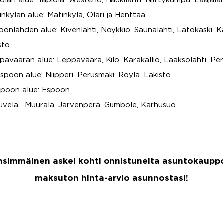
olan alue: Tapiola, Westend, Haukilahti, Niittykumpu, Laajala
nkylän alue: Matinkylä, Olari ja Henttaa
onlahden alue: Kivenlahti, Nöykkiö, Saunalahti, Latokaski, K
sto
ävaaran alue: Leppävaara, Kilo, Karakallio, Laaksolahti, Pe
spoon alue: Niipperi, Perusmäki, Röylä. Lakisto
poon alue: Espoon
Suvela, Muurala, Järvenperä, Gumböle, Karhusuo.
ensimmäinen askel kohti onnistuneita asuntokauppoj
maksuton hinta-arvio asunnostasi!