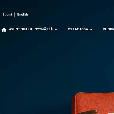
Skip
to
content
Suomi
English
ASUNTOHAKU
MYYMÄSSÄ
OSTAMASSA
VUOK