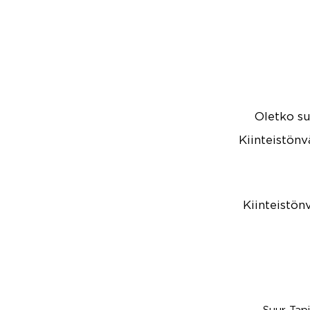
Oletko s
Kiinteistön
Kiinteistön