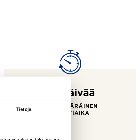
93 päivää
KESKIMÄÄRÄINEN
Tietoja
MYYNTIAIKA
 ominaisuuksien tukemiseen