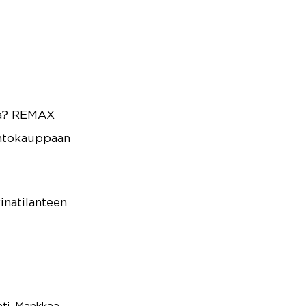
ta? REMAX
untokauppaan
inatilanteen