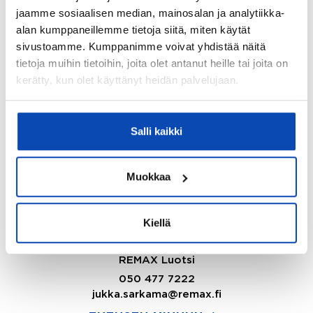
jaamme sosiaalisen median, mainosalan ja analytiikka-
Petrus Anttila
alan kumppaneillemme tietoja siitä, miten käytät
Kiinteistönvälittäjä LKV, LVV, KED,
sivustoamme. Kumppanimme voivat yhdistää näitä
Partner
tietoja muihin tietoihin, joita olet antanut heille tai joita on
REMAX Asuntoneliöt
kerätty, kun olet käyttänyt heidän palvelujaan.
040 547 2835
petrus.anttila@remax.fi
Salli kaikki
TUTUSTU MINUUN
Muokkaa
Jukka Sarkama
Kiellä
Yrittäjä, Kiinteistönvälittäjä LKV, LVV,
Kaupanvahvistaja
REMAX Luotsi
050 477 7222
jukka.sarkama@remax.fi