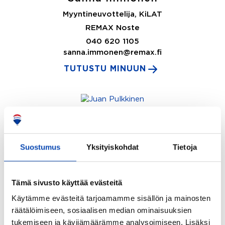
Myyntineuvottelija, KiLAT
REMAX Noste
040 620 1105
sanna.immonen@remax.fi
TUTUSTU MINUUN
Juan Pulkkinen
Myyntineuvottelija, IAT
Suostumus
Yksityiskohdat
Tietoja
REMAX Elite
044 302 2313
juan.pulkkinen@remax.fi
Tämä sivusto käyttää evästeitä
TUTUSTU MINUUN
Käytämme evästeitä tarjoamamme sisällön ja mainosten
räätälöimiseen, sosiaalisen median ominaisuuksien
tukemiseen ja kävijämäärämme analysoimiseen. Lisäksi