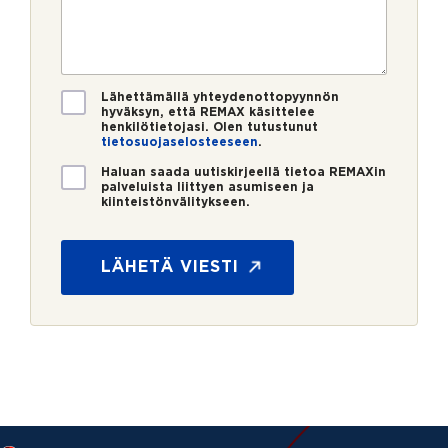
p
e
r
o
s
o
s
t
*
t
i
i
*
V
Lähettämällä yhteydenottopyynnön
hyväksyn, että REMAX käsittelee
a
henkilötietojasi. Olen tutustunut
h
tietosuojaselosteeseen
.
v
U
i
Haluan saada uutiskirjeellä tietoa REMAXin
palveluista liittyen asumiseen ja
u
s
kiinteistönvälitykseen.
t
t
M
i
u
i
s
s
t
LÄHETÄ VIESTI
k
*
e
i
n
r
N
j
i
e
m
i