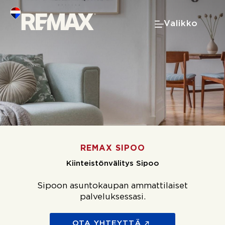
Skip
to
Valikko
content
REMAX SIPOO
Kiinteistönvälitys Sipoo
Sipoon asuntokaupan ammattilaiset
palveluksessasi.
OTA YHTEYTTÄ