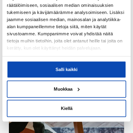
räätälöimiseen, sosiaalisen median ominaisuuksien
tukemiseen ja kävijämäärämme analysoimiseen. Lisäksi
jaamme sosiaalisen median, mainosalan ja analytiikka-
alan kumppaneillemme tietoja siitä, miten käytät
Syyskuu toi asuntomarkkinoille selvää
sivustoamme. Kumppanimme voivat yhdistää näitä
piristystä, kun asuntokauppamäärät nousivat
tietoja muihin tietoihin, joita olet antanut heille tai joita on
vuoden korkeimmalle tasolle. Viimeisen kolmen
kerätty, kun olet käyttänyt heidän palvelujaan.
vuoden aikana vain yhtenä kuukautena on
tehty enemmän…
Salli kaikki
LUE LISÄÄ
Muokkaa
REMAX asuntomarkkinakatsaus, elokuu 2025
Kiellä