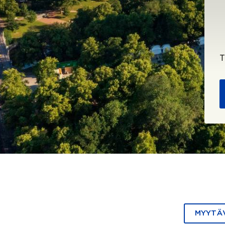
T
MYYTÄ