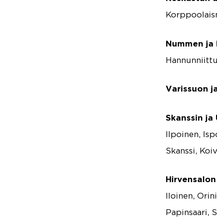
Korppoolaism
Nummen ja H
Hannunniittu
Varissuon j
Skanssin ja
Ilpoinen, Is
Skanssi, Koiv
Hirvensalon
lloinen, Orin
Papinsaari, 