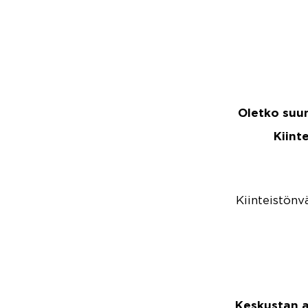
Oletko suu
Kiint
Kiinteistönv
Keskustan a