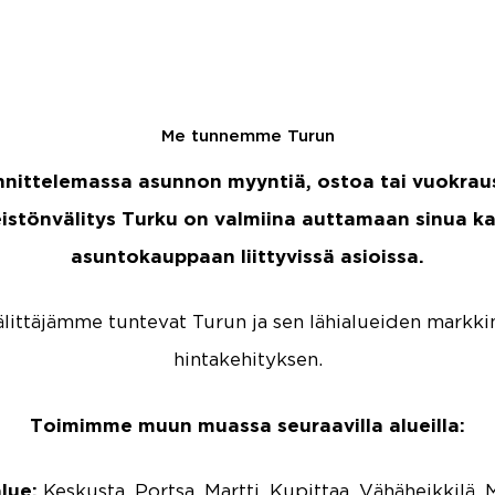
Me tunnemme Turun
nnittelemassa asunnon myyntiä, ostoa tai vuokra
eistönvälitys Turku on valmiina auttamaan sinua ka
asuntokauppaan liittyvissä asioissa.
älittäjämme tuntevat Turun ja sen lähialueiden markkin
hintakehityksen.
Toimimme muun muassa seuraavilla alueilla:
lue:
Keskusta, Portsa, Martti, Kupittaa, Vähäheikkilä,