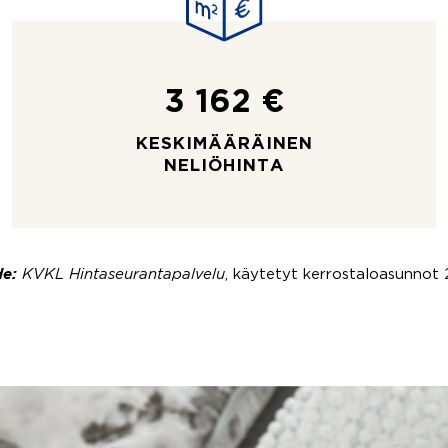
3 162 €
KESKIMÄÄRÄINEN
NELIÖHINTA
e:
KVKL Hintaseurantapalvelu
, käytetyt kerrostaloasunnot