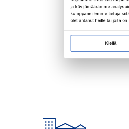
Ota siis 
ja kävijämäärämme analysoim
kumppaneillemme tietoja siitä
olet antanut heille tai joita o
Kiellä