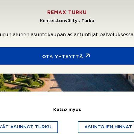
REMAX TURKU
Kiinteistönvälitys Turku
urun alueen asuntokaupan asiantuntijat palveluksessa
OTA YHTEYTTÄ
Katso myös
VÄT ASUNNOT TURKU
ASUNTOJEN HINNAT