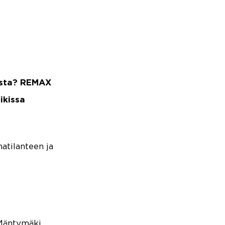
usta? REMAX
ikissa
atilanteen ja
 Mäntymäki,