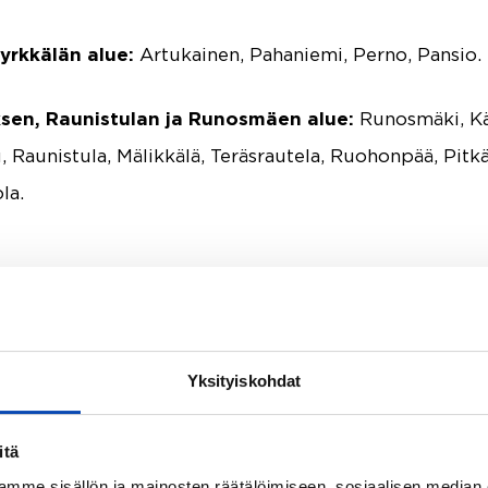
yrkkälän alue:
Artukainen, Pahaniemi, Perno, Pansio.
sen, Raunistulan ja Runosmäen alue:
Runosmäki, Kä
, Raunistula, Mälikkälä, Teräsrautela, Ruohonpää, Pitkä
la.
ktiivisesti myös Turun lähialueilla, kuten
Kaarinassa
isiossa, Naantalissa, Maskussa, Paimiossa ja Ruskol
Yksityiskohdat
itä
mme sisällön ja mainosten räätälöimiseen, sosiaalisen median