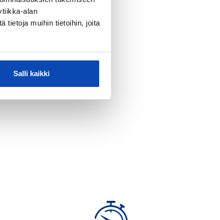
a ja tilaa
tiikka-alan
ietoja muihin tietoihin, joita
Salli kaikki