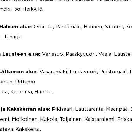
äki, Iso-Heikkilä.
alisen alue:
Oriketo, Räntämäki, Halinen, Nummi, Ko
, Itäharju
a Lausteen alue:
Varissuo, Pääskyvuori, Vaala, Lauste
 Uittamon alue:
Vasaramäki, Luolavuori, Puistomäki, P
poinen, Uittamo
ula, Katariina, Harittu.
 ja Kakskerran alue:
Pikisaari, Lauttaranta, Maanpää, S
iemi, Moikoinen, Kukola, Toijainen, Kaistarniemi, Friskal
Satava, Kakskerta.