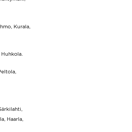
hmo, Kurala,
, Huhkola.
eltola,
ärkilahti,
a, Haarla,