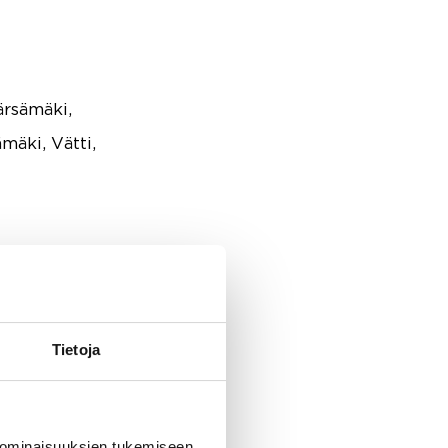
rsämäki,
mäki, Vätti,
, Liedossa,
la.
Tietoja
 ominaisuuksien tukemiseen