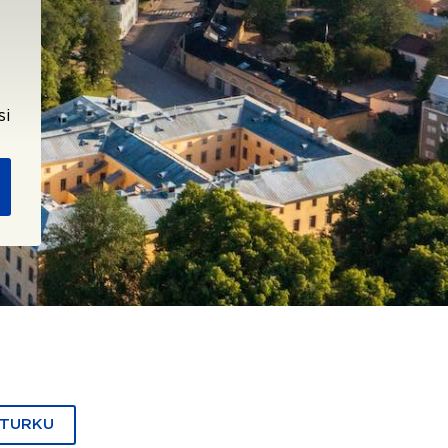
si
 TURKU