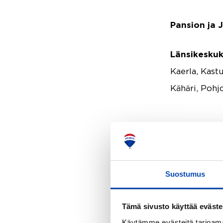
Pansion ja J
Länsikeskuk
Kaerla, Kastu
Kähäri, Pohjo
Toimimme a
Ra
Suostumus
Tämä sivusto käyttää eväste
Käytämme evästeitä tarjoama