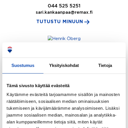
044 525 5251
sari.kankaanpaa@remax.fi
TUTUSTU MINUUN
Henrik Öberg
Kiinteistönvälittäjä LKV, LVV, NHS
Suostumus
Yksityiskohdat
Tietoja
REMAX Strand
040 6808 158
henrik.oberg@remax.fi
Tämä sivusto käyttää evästeitä
TUTUSTU MINUUN
Käytämme evästeitä tarjoamamme sisällön ja mainosten
räätälöimiseen, sosiaalisen median ominaisuuksien
tukemiseen ja kävijämäärämme analysoimiseen. Lisäksi
jaamme sosiaalisen median, mainosalan ja analytiikka-
Markus Mustonen
alan kumppaneillemme tietoja siitä, miten käytät
Yrittäjä