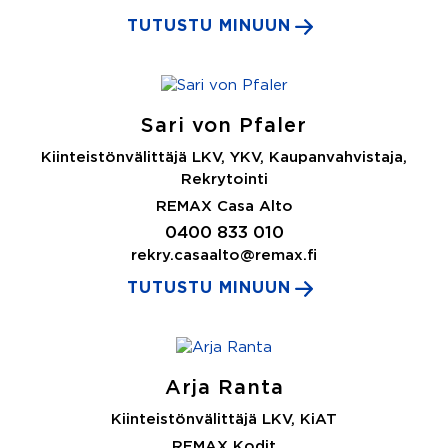
TUTUSTU MINUUN
Sari von Pfaler
Kiinteistönvälittäjä LKV, YKV, Kaupanvahvistaja,
Rekrytointi
REMAX Casa Alto
0400 833 010
rekry.casaalto@remax.fi
TUTUSTU MINUUN
Arja Ranta
Kiinteistönvälittäjä LKV, KiAT
REMAX Kodit