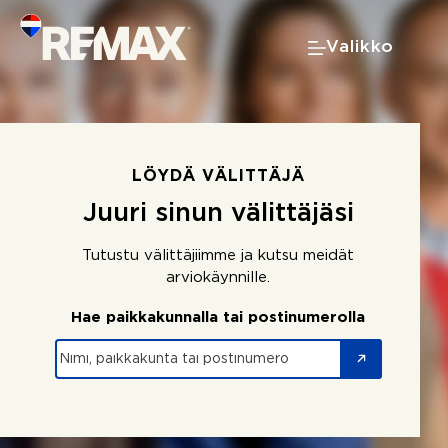
Skip
to
Valikko
content
LÖYDÄ VÄLITTÄJÄ
Juuri sinun välittäjäsi
Tutustu välittäjiimme ja kutsu meidät
arviokäynnille.
Hae paikkakunnalla tai postinumerolla