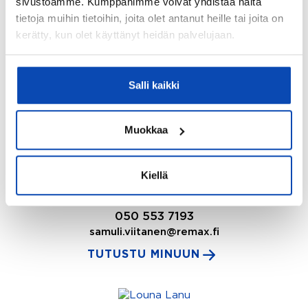
sivustoamme. Kumppanimme voivat yhdistää näitä
tietoja muihin tietoihin, joita olet antanut heille tai joita on
REMAX Arctic
kerätty, kun olet käyttänyt heidän palvelujaan.
040 619 5112
markus.mustonen@remax.fi
TUTUSTU MINUUN
Salli kaikki
Muokkaa
Samuli Viitanen
Kiinteistönvälittäjä LKV, LVV, KiLAT, BBA,
Kiellä
Partner
REMAX Asuntoneliöt 1
050 553 7193
samuli.viitanen@remax.fi
TUTUSTU MINUUN