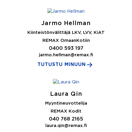
Jarmo Hellman
Kiinteistönvälittäjä LKV, LVV, KiAT
REMAX OmaanKotiin
0400 593 197
jarmo.hellman@remax.fi
TUTUSTU MINUUN
Laura Qin
Myyntineuvottelija
REMAX Kodit
040 768 2165
laura.qin@remax.fi