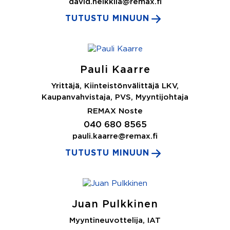
david.heikkila@remax.fi
TUTUSTU MINUUN
Pauli Kaarre
Yrittäjä, Kiinteistönvälittäjä LKV,
Kaupanvahvistaja, PVS, Myyntijohtaja
REMAX Noste
040 680 8565
pauli.kaarre@remax.fi
TUTUSTU MINUUN
Juan Pulkkinen
Myyntineuvottelija, IAT