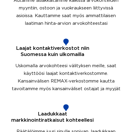
Autamme asiakkaitamme kaikissa arvokohteiden
myyntiin, ostoon ja vuokraukseen liittyvissä
asioissa. Kauttamme saat myös ammattilaisen
laatiman hinta-arvion arvokohteestasi
Laajat kontaktiverkostot niin
Suomessa kuin ulkomailla
Uskomalla arvokohteesi välityksen meille, saat
käyttöösi laajat kontaktiverkostomme.
Kansainvälisen REMAX-verkostomme kautta
tavoitamme myös kansainväliset ostajat ja myyjät
Laadukkaat
markkinointiratkaisut kohteellesi
Räätälöimme juuri sinulle sopivan, laadukkaan