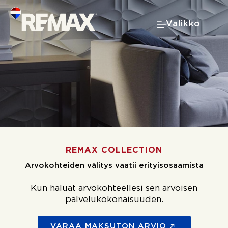
Skip
to
Valikko
content
REMAX COLLECTION
Arvokohteiden välitys vaatii erityisosaamista
Kun haluat arvokohteellesi sen arvoisen
palvelukokonaisuuden.
VARAA MAKSUTON ARVIO