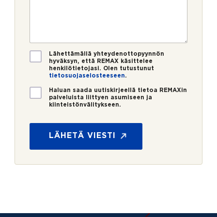
e
p
e
r
o
s
o
s
t
*
t
i
i
*
V
Lähettämällä yhteydenottopyynnön
hyväksyn, että REMAX käsittelee
a
henkilötietojasi. Olen tutustunut
h
tietosuojaselosteeseen
.
v
U
i
Haluan saada uutiskirjeellä tietoa REMAXin
palveluista liittyen asumiseen ja
u
s
kiinteistönvälitykseen.
t
t
P
i
u
u
s
s
h
LÄHETÄ VIESTI
k
*
e
i
l
r
i
j
n
e
v
o
i
m
m