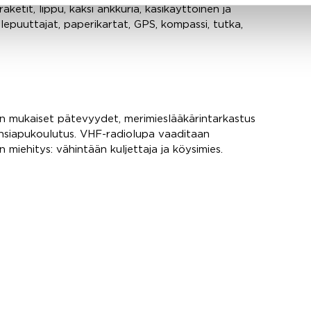
aketit, lippu, kaksi ankkuria, käsikäyttöinen ja
lepuuttajat, paperikartat, GPS, kompassi, tutka,
en mukaiset pätevyydet, merimieslääkärintarkastus
nsiapukoulutus. VHF-radiolupa vaaditaan
miehitys: vähintään kuljettaja ja köysimies.