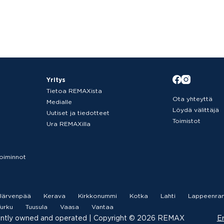
Yritys
Tietoa REMAXista
Ota yhteyttä
Medialle
Löydä välittäjä
Uutiset ja tiedotteet
Toimistot
Ura REMAXilla
etoiminnot
Järvenpää
Kerava
Kirkkonummi
Kotka
Lahti
Lappeenran
urku
Tuusula
Vaasa
Vantaa
ently owned and operated |­ Copyright © 2026 REMAX
Er