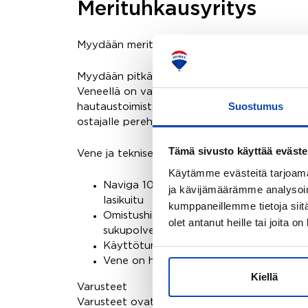
Merituhkausyritys
Myydään merituhkausyrityksen liiketoiminta
Myydään pitkään toiminut liiketoiminta, joka k
Veneellä on valmiudet myös muihin charter-a
Suostumus
hautaustoimistot, seurakunnat ja krematoriot
ostajalle perehdytyksen toimintaan ja tarvitt
Tämä sivusto käyttää eväste
Vene ja tekniset tiedot
Käytämme evästeitä tarjoama
Naviga 1080 FF LS -moottorivene
Beat
ja kävijämäärämme analysoim
lasikuitu
kumppaneillemme tietoja siitä
Omistushistoria: yhdellä perheellä valmis
olet antanut heille tai joita o
sukupolvenvaihdoksena
Käyttötunnit: arviolta 30–40 h / kesä, v
Vene on huollettu säännöllisesti keväisin 
Kiellä
Varusteet
Varusteet ovat katsastusmääräysten mukaiset j