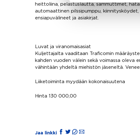
heittoliina, pelastuslautta, sammuttimet, hätär
automaattinen pilssipumppu, kiinnitysköydet, 
ensiapuvälineet ja asiakirjat.
Luvat ja viranomaisasiat
Kuljettajalta vaaditaan Traficomin määräyst
kahden vuoden välein sekä voimassa oleva e
vähintään yhdeltä miehistön jäseneltä. Veneen 
Liiketoiminta myydään kokonaisuutena
Hinta 130 000,00
Jaa linkki