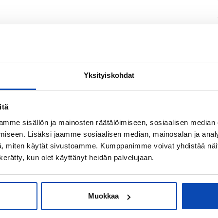
eskittynyt merituhkaukseen Helsingin vesialueilla.
joihin. Yhteistyökumppaneita ovat
Yksityiskohdat
. Myyjä antaa liikkeenluovutuksen yhteydessä
aviin lupamenettelyihin.
itä
mme sisällön ja mainosten räätälöimiseen, sosiaalisen median
rix,
moottori: Iveco, runkomateriaali: lujitemuovi /
iseen. Lisäksi jaamme sosiaalisen median, mainosalan ja analy
, miten käytät sivustoamme. Kumppanimme voivat yhdistää näitä t
tusvuodesta 2011, siirtynyt yritykselle
n kerätty, kun olet käyttänyt heidän palvelujaan.
iime kesänä alle 10 h
ja syksyisin
Muokkaa
a hyväkuntoiset: pelastusliivit, pelastusrengas,