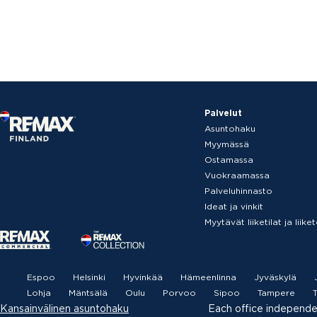
Palvelut
Asuntohaku
Myymässä
Ostamassa
Vuokraamassa
Palveluhinnasto
Ideat ja vinkit
Myytävät liiketilat ja liik
Espoo
Helsinki
Hyvinkää
Hämeenlinna
Jyväskylä
Lohja
Mäntsälä
Oulu
Porvoo
Sipoo
Tampere
T
Kansainvälinen asuntohaku
Each office independ