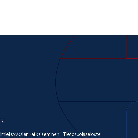
ta
imielisyyksien ratkaiseminen
|
Tietosuojaseloste