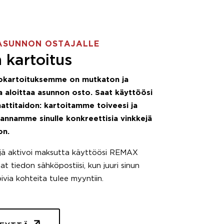
ASUNNON OSTAJALLE
 kartoitus
okartoituksemme on mutkaton ja
 aloittaa asunnon osto. Saat käyttöösi
attitaidon: kartoitamme toiveesi ja
 annamme sinulle konkreettisia vinkkejä
on.
äjä aktivoi maksutta käyttöösi REMAX
t tiedon sähköpostiisi, kun juuri sinun
pivia kohteita tulee myyntiin.