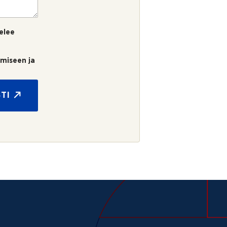
elee
umiseen ja
TI