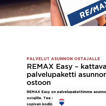
PALVELUT ASUNNON OSTAJALLE
REMAX Easy – kattav
palvelupaketti asunno
ostoon
REMAX Easy on palvelupakettimme asunn
ostajille.
Tee ostotoimeksianto ja etsimme j
sopivan kodin, eikä sinun tarvitse nähdä va