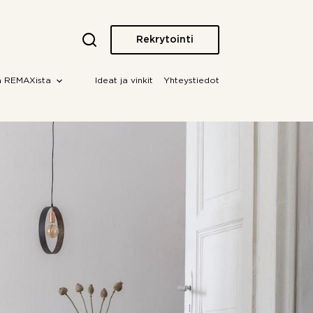
Rekrytointi
a REMAXista
Ideat ja vinkit
Yhteystiedot