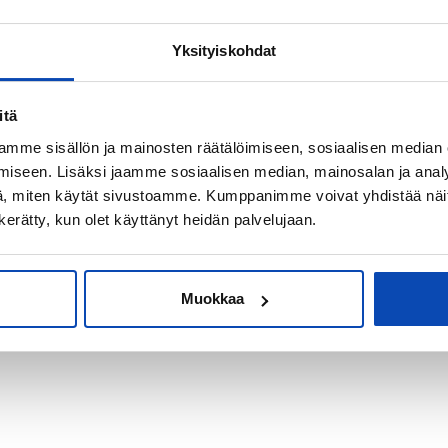
Yksityiskohdat
kiksi sijoitus-
itä
mme sisällön ja mainosten räätälöimiseen, sosiaalisen median
iseen. Lisäksi jaamme sosiaalisen median, mainosalan ja analy
, miten käytät sivustoamme. Kumppanimme voivat yhdistää näitä t
n kerätty, kun olet käyttänyt heidän palvelujaan.
Muokkaa