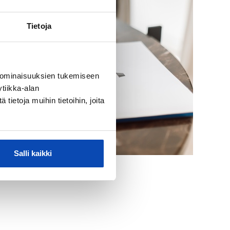
Tietoja
 ominaisuuksien tukemiseen
tiikka-alan
ietoja muihin tietoihin, joita
Salli kaikki