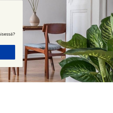
isessä?