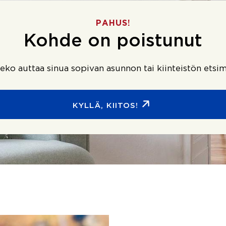
PAHUS!
Kohde on poistunut
ko auttaa sinua sopivan asunnon tai kiinteistön etsim
KYLLÄ, KIITOS!