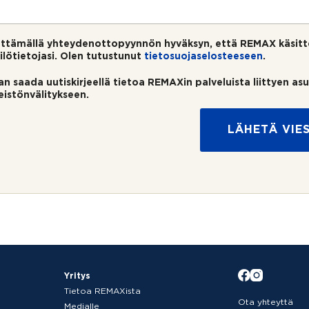
ttämällä yhteydenottopyynnön hyväksyn, että REMAX käsitt
ilötietojasi. Olen tutustunut
tietosuojaselosteeseen
.
an saada uutiskirjeellä tietoa REMAXin palveluista liittyen as
teistönvälitykseen.
LÄHETÄ VIES
Yritys
Tietoa REMAXista
Ota yhteyttä
Medialle