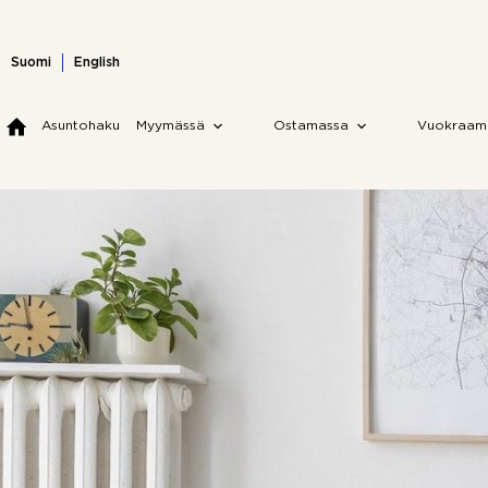
Skip
to
content
Suomi
English
Asuntohaku
Myymässä
Ostamassa
Vuokraam