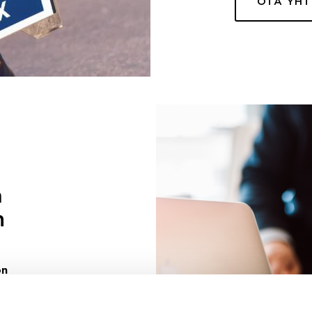
OTA YH
a
n
on
uuri sinulle
ivaa sen