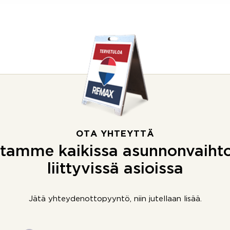
OTA YHTEYTTÄ
tamme kaikissa asunnonvaiht
liittyvissä asioissa
Jätä yhteydenottopyyntö, niin jutellaan lisää.