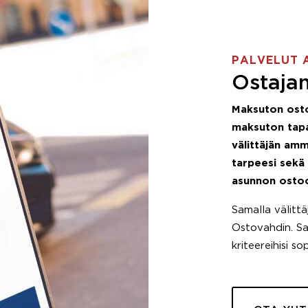
PALVELUT 
Ostajan
Maksuton ost
maksuton tapa
välittäjän amm
tarpeesi sekä
asunnon osto
Samalla välitt
Ostovahdin. Saa
kriteereihisi so