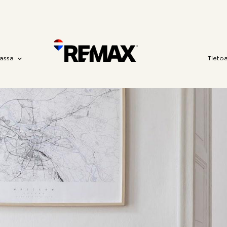
assa
Tieto