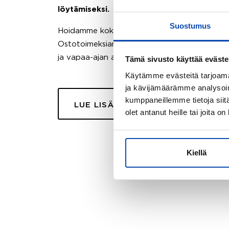
löytämiseksi.
Suostumus
Hoidamme koko ostoprosessin puolestasi.
Ostotoimeksiantopalvelumme sopii myös esimer
ja vapaa-ajan asuntojen ostoon.
Tämä sivusto käyttää eväste
Käytämme evästeitä tarjoama
ja kävijämäärämme analysoim
kumppaneillemme tietoja siitä
LUE LISÄÄ
olet antanut heille tai joita o
Kiellä